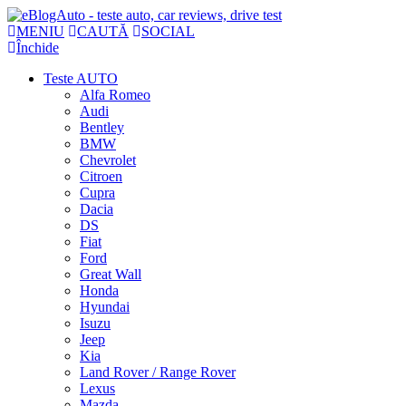
MENIU
CAUTĂ
SOCIAL
Închide
Teste AUTO
Alfa Romeo
Audi
Bentley
BMW
Chevrolet
Citroen
Cupra
Dacia
DS
Fiat
Ford
Great Wall
Honda
Hyundai
Isuzu
Jeep
Kia
Land Rover / Range Rover
Lexus
Mazda