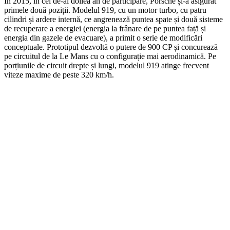
În 2015, în cel de-al doilea an de participare, Porsche și-a asigurat
primele două poziții. Modelul 919, cu un motor turbo, cu patru
cilindri și ardere internă, ce angrenează puntea spate și două sisteme
de recuperare a energiei (energia la frânare de pe puntea față și
energia din gazele de evacuare), a primit o serie de modificări
conceptuale. Prototipul dezvoltă o putere de 900 CP și concurează
pe circuitul de la Le Mans cu o configurație mai aerodinamică. Pe
porțiunile de circuit drepte și lungi, modelul 919 atinge frecvent
viteze maxime de peste 320 km/h.