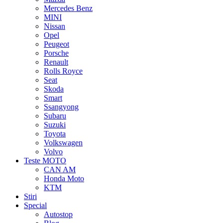
Mercedes Benz
MINI
Nissan
Opel
Peugeot
Porsche
Renault
Rolls Royce
Seat
Skoda
Smart
Ssangyong
Subaru
Suzuki
Toyota
Volkswagen
Volvo
Teste MOTO
CAN AM
Honda Moto
KTM
Stiri
Special
Autostop