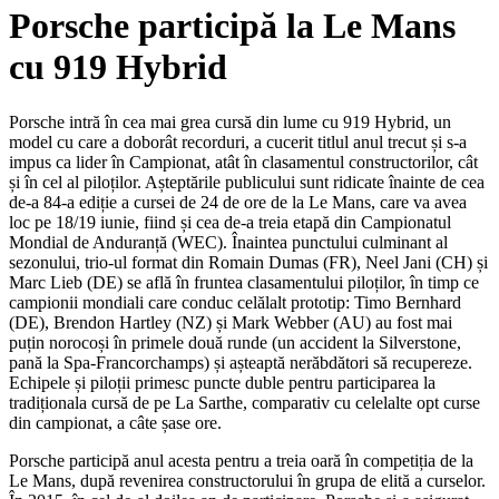
Porsche participă la Le Mans
cu 919 Hybrid
Porsche intră în cea mai grea cursă din lume cu 919 Hybrid, un
model cu care a doborât recorduri, a cucerit titlul anul trecut și s-a
impus ca lider în Campionat, atât în clasamentul constructorilor, cât
și în cel al piloților. Așteptările publicului sunt ridicate înainte de cea
de-a 84-a ediție a cursei de 24 de ore de la Le Mans, care va avea
loc pe 18/19 iunie, fiind și cea de-a treia etapă din Campionatul
Mondial de Anduranță (WEC). Înaintea punctului culminant al
sezonului, trio-ul format din Romain Dumas (FR), Neel Jani (CH) și
Marc Lieb (DE) se află în fruntea clasamentului piloților, în timp ce
campionii mondiali care conduc celălalt prototip: Timo Bernhard
(DE), Brendon Hartley (NZ) și Mark Webber (AU) au fost mai
puțin norocoși în primele două runde (un accident la Silverstone,
pană la Spa-Francorchamps) și așteaptă nerăbdători să recupereze.
Echipele și piloții primesc puncte duble pentru participarea la
tradiționala cursă de pe La Sarthe, comparativ cu celelalte opt curse
din campionat, a câte șase ore.
Porsche participă anul acesta pentru a treia oară în competiția de la
Le Mans, după revenirea constructorului în grupa de elită a curselor.