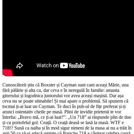
Cunoscătorii știu că Boxster și Cayman sunt cam aceași Mărie, una
fără pălărie și alta cu, dar ceva e în neregulă în familie: amanta
ginerului și logodnica juniorului vor avea aceași mașină. Dar așa
ceva nu se poate stimabile! Și mai apare o problemă. Să spunem că
tocmai ți-ai luat un Cayman. Te duci în pub-ul de fițe preferat și-ți
arunci ostentativ cheile pe masă. Plini de invidie prietenii te vor
întreba: „Bravo mă, ce ți-ai luat?”. „Un 718” ai răspunde plin de tine
și cu portofelul gol. Ceață. O ceață deasă se lasă la masă. WTF e
718!? Sună ca naiba și în mod sigur nimeni de la masa ai nu a trăit în
anii 50 ca să-și aducă aminte că Porsche 718 a câștigat celebra cursă