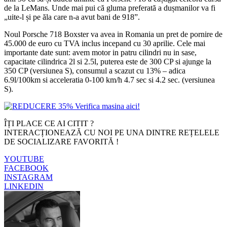
de la LeMans. Unde mai pui că gluma preferată a dușmanilor va fi
„uite-l și pe ăla care n-a avut bani de 918”.
Noul Porsche 718 Boxster va avea in Romania un pret de pornire de
45.000 de euro cu TVA inclus incepand cu 30 aprilie. Cele mai
importante date sunt: avem motor in patru cilindri nu in sase,
capacitate cilindrica 2l si 2.5l, puterea este de 300 CP si ajunge la
350 CP (versiunea S), consumul a scazut cu 13% – adica
6.9l/100km si acceleratia 0-100 km/h 4.7 sec si 4.2 sec. (versiunea
S).
ÎȚI PLACE CE AI CITIT ?
INTERACȚIONEAZĂ CU NOI PE UNA DINTRE REȚELELE
DE SOCIALIZARE FAVORITĂ !
YOUTUBE
FACEBOOK
INSTAGRAM
LINKEDIN