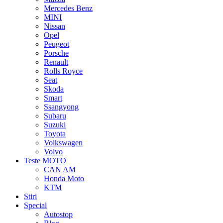
Mercedes Benz
MINI
Nissan
Opel
Peugeot
Porsche
Renault
Rolls Royce
Seat
Skoda
Smart
Ssangyong
Subaru
Suzuki
Toyota
Volkswagen
Volvo
Teste MOTO
CAN AM
Honda Moto
KTM
Stiri
Special
Autostop