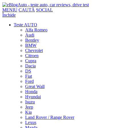
MENIU
CAUTĂ
SOCIAL
Închide
Teste AUTO
Alfa Romeo
Audi
Bentley
BMW
Chevrolet
Citroen
Cupra
Dacia
DS
Fiat
Ford
Great Wall
Honda
Hyundai
Isuzu
Jeep
Kia
Land Rover / Range Rover
Lexus
Mazda