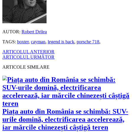
AUTOR:
Robert Drilea
TAGS:
boxter
,
cayman
,
legend is back
,
porsche 718
,
ARTICOLUL ANTERIOR
ARTICOLUL URMĂTOR
ARTICOLE SIMILARE
Piața auto din România se schimbă: SUV-
urile domină, electrificarea accelerează,
iar mărcile chinezești câștigă teren