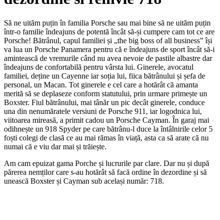
Să ne uităm puțin în familia Porsche sau mai bine să ne uităm puțin
într-o familie îndeajuns de potentă încât să-și cumpere cam tot ce are
Porsche! Bătrânul, capul familiei și „the big boss of all business” își
va lua un Porsche Panamera pentru că e îndeajuns de sport încât să-i
amintească de vremurile când nu avea nevoie de pastile albastre dar
îndeajuns de confortabilă pentru vârsta lui. Ginerele, avocatul
familiei, deține un Cayenne iar soția lui, fiica bătrânului și șefa de
personal, un Macan. Tot ginerele e cel care a hotărât că amanta
merită să se deplaseze conform statutului, prin urmare primește un
Boxster. Fiul bătrânului, mai tânăr un pic decât ginerele, conduce
una din nenumăratele versiuni de Porsche 911, iar logodnica lui,
viitoarea mireasă, a primit cadou un Porsche Cayman. În garaj mai
odihnește un 918 Spyder pe care bătrânu-l duce la întâlnirile celor 5
foști colegi de clasă ce au mai rămas în viață, asta ca să arate că nu
numai că e viu dar mai și trăiește.
Am cam epuizat gama Porche și lucrurile par clare. Dar nu și după
părerea nemților care s-au hotărât să facă ordine în dezordine și să
unească Boxster și Cayman sub același număr: 718.