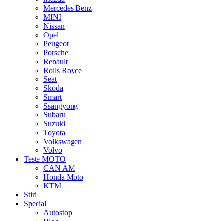
Mercedes Benz
MINI
Nissan
Opel
Peugeot
Porsche
Renault
Rolls Royce
Seat
Skoda
Smart
Ssangyong
Subaru
Suzuki
Toyota
Volkswagen
Volvo
Teste MOTO
CAN AM
Honda Moto
KTM
Stiri
Special
Autostop