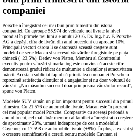
companiei
Porsche a înregistrat cel mai bun prim trimestru din istoria
companiei. Cu aproape 55.974 de vehicule noi livrate la nivel
mondial în primele trei luni ale anului 2016, Dr. Ing. h.c. F. Porsche
AG a depășit cifra de livrări din anul precedent cu aproape 10%.
Principalii vectori cărora li se datorează această creștere sunt
modelul de serie Macan și succesul vânzărilor înregistrate pe piața
chineză (+23,5%). Detlev von Platen, Membru al Comitetului
executiv pentru vânzări și marketing este convins că aceste cifre
demonstrează gradul ridicat de mulțumire a clienților și atractivitatea
mărcii. Acesta a subliniat faptul că prioritatea companiei Porsche o
reprezintă satisfacția clienților și a angajaților și nu doar volumul de
vânzări. „Nu măsurăm succesul doar prin prisma vânzărilor record”,
spune von Platen.
Modelele SUV rămân un pilon important pentru succesul din primul
trimestru. Cu 21.576 de automobile livrate, Macan este în prezent
cel mai popular model Porsche. Comparativ cu aceeași perioadă a
anului trecut, cel mai tânăr membru al familiei a înregistrat o creștere
de aproximativ 20%, urmată îndeaproape de cea a modelului
Cayenne, cu 17.598 de automobile livrate (+8%). În plus, a existat și
o creștere semnificativă a cererii pentru modelele Cayman și