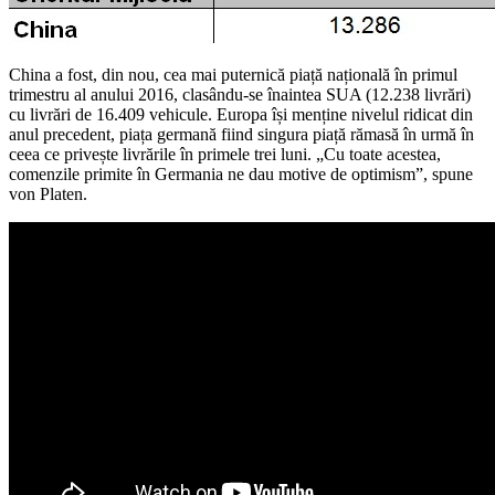
China a fost, din nou, cea mai puternică piață națională în primul
trimestru al anului 2016, clasându-se înaintea SUA (12.238 livrări)
cu livrări de 16.409 vehicule. Europa își menține nivelul ridicat din
anul precedent, piața germană fiind singura piață rămasă în urmă în
ceea ce privește livrările în primele trei luni. „Cu toate acestea,
comenzile primite în Germania ne dau motive de optimism”, spune
von Platen.