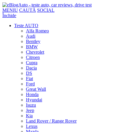
MENIU
CAUTĂ
SOCIAL
Închide
Teste AUTO
Alfa Romeo
Audi
Bentley
BMW
Chevrolet
Citroen
Cupra
Dacia
DS
Fiat
Ford
Great Wall
Honda
Hyundai
Isuzu
Jeep
Kia
Land Rover / Range Rover
Lexus
Mazda