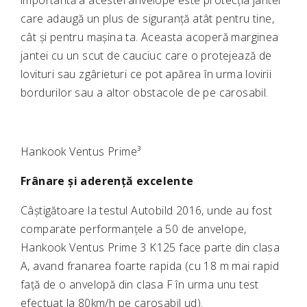
importantă a acestei anvelope este protecția jantei
care adaugă un plus de siguranță atât pentru tine,
cât și pentru mașina ta. Aceasta acoperă marginea
jantei cu un scut de cauciuc care o protejează de
lovituri sau zgârieturi ce pot apărea în urma lovirii
bordurilor sau a altor obstacole de pe carosabil.
Hankook Ventus Prime³
Frânare și aderență excelente
Câștigătoare la testul Autobild 2016, unde au fost
comparate performanțele a 50 de anvelope,
Hankook Ventus Prime 3 K125 face parte din clasa
A, avand franarea foarte rapida (cu 18 m mai rapid
față de o anvelopă din clasa F în urma unu test
efectuat la 80km/h pe carosabil ud).