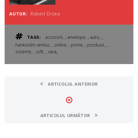
AUTOR:
Robert Drilea
,
,
,
TAGS:
accesorii
anvelope
auto
,
,
,
,
hankoolm ventus
online
prime
produse
,
,
,
sisteme
soft
vara
ARTICOLUL ANTERIOR
ARTICOLUL URMĂTOR