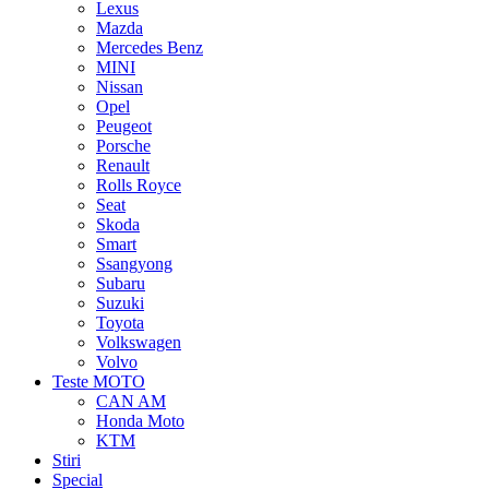
Lexus
Mazda
Mercedes Benz
MINI
Nissan
Opel
Peugeot
Porsche
Renault
Rolls Royce
Seat
Skoda
Smart
Ssangyong
Subaru
Suzuki
Toyota
Volkswagen
Volvo
Teste MOTO
CAN AM
Honda Moto
KTM
Stiri
Special