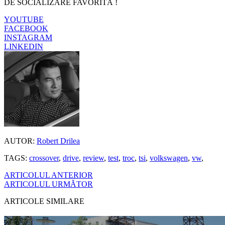
DE SOCIALIZARE FAVORITĂ !
YOUTUBE
FACEBOOK
INSTAGRAM
LINKEDIN
AUTOR:
Robert Drilea
TAGS:
crossover
,
drive
,
review
,
test
,
troc
,
tsi
,
volkswagen
,
vw
,
ARTICOLUL ANTERIOR
ARTICOLUL URMĂTOR
ARTICOLE SIMILARE