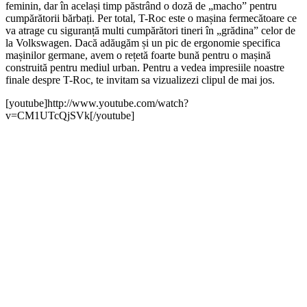
feminin, dar în același timp păstrând o doză de „macho” pentru
cumpărătorii bărbați. Per total, T-Roc este o mașina fermecătoare ce
va atrage cu siguranță multi cumpărători tineri în „grădina” celor de
la Volkswagen. Dacă adăugăm și un pic de ergonomie specifica
mașinilor germane, avem o rețetă foarte bună pentru o mașină
construită pentru mediul urban. Pentru a vedea impresiile noastre
finale despre T-Roc, te invitam sa vizualizezi clipul de mai jos.
[youtube]http://www.youtube.com/watch?
v=CM1UTcQjSVk[/youtube]