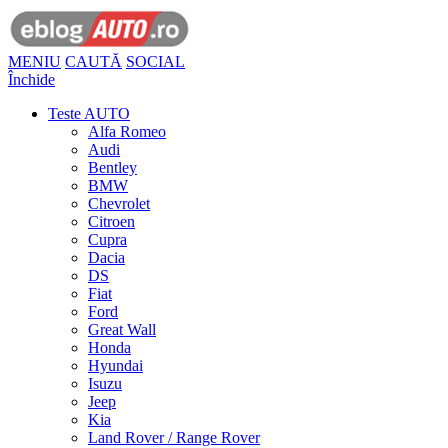
MENIU
CAUTĂ
SOCIAL
Închide
Teste AUTO
Alfa Romeo
Audi
Bentley
BMW
Chevrolet
Citroen
Cupra
Dacia
DS
Fiat
Ford
Great Wall
Honda
Hyundai
Isuzu
Jeep
Kia
Land Rover / Range Rover