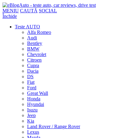
MENIU
CAUTĂ
SOCIAL
Închide
Teste AUTO
Alfa Romeo
Audi
Bentley
BMW
Chevrolet
Citroen
Cupra
Dacia
DS
Fiat
Ford
Great Wall
Honda
Hyundai
Isuzu
Jeep
Kia
Land Rover / Range Rover
Lexus
Mazda