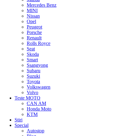
Mercedes Benz
MINI
Nissan
Opel
Peugeot
Porsche
Renault
Rolls Royce
Seat
Skoda
Smart
Ssangyong
Subaru
Suzuki
Toyota
Volkswagen
Volvo
Teste MOTO
CAN AM
Honda Moto
KTM
Stiri
Special
Autostop