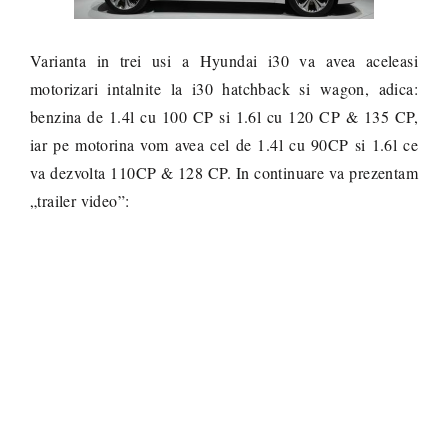
Varianta in trei usi a Hyundai i30 va avea aceleasi
motorizari intalnite la i30 hatchback si wagon, adica:
benzina de 1.4l cu 100 CP si 1.6l cu 120 CP & 135 CP,
iar pe motorina vom avea cel de 1.4l cu 90CP si 1.6l ce
va dezvolta 110CP & 128 CP. In continuare va prezentam
„trailer video”: