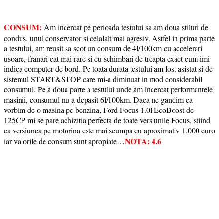
CONSUM:
Am incercat pe perioada testului sa am doua stiluri de
condus, unul conservator si celalalt mai agresiv. Astfel in prima parte
a testului, am reusit sa scot un consum de 4l/100km cu accelerari
usoare, franari cat mai rare si cu schimbari de treapta exact cum imi
indica computer de bord. Pe toata durata testului am fost asistat si de
sistemul START&STOP care mi-a diminuat in mod considerabil
consumul. Pe a doua parte a testului unde am incercat performantele
masinii, consumul nu a depasit 6l/100km. Daca ne gandim ca
vorbim de o masina pe benzina, Ford Focus 1.0l EcoBoost de
125CP mi se pare achizitia perfecta de toate versiunile Focus, stiind
ca versiunea pe motorina este mai scumpa cu aproximativ 1.000 euro
NOTA: 4.6
iar valorile de consum sunt apropiate…