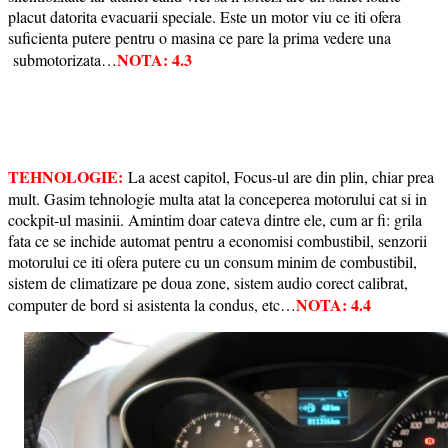
placut datorita evacuarii speciale. Este un motor viu ce iti ofera
suficienta putere pentru o masina ce pare la prima vedere una
NOTA: 4.3
submotorizata…
TEHNOLOGIE:
La acest capitol, Focus-ul are din plin, chiar prea
mult. Gasim tehnologie multa atat la conceperea motorului cat si in
cockpit-ul masinii. Amintim doar cateva dintre ele, cum ar fi: grila
fata ce se inchide automat pentru a economisi combustibil, senzorii
motorului ce iti ofera putere cu un consum minim de combustibil,
sistem de climatizare pe doua zone, sistem audio corect calibrat,
NOTA: 4.4
computer de bord si asistenta la condus, etc…