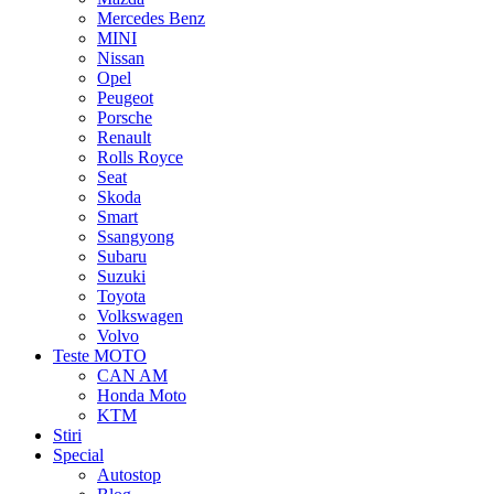
Mercedes Benz
MINI
Nissan
Opel
Peugeot
Porsche
Renault
Rolls Royce
Seat
Skoda
Smart
Ssangyong
Subaru
Suzuki
Toyota
Volkswagen
Volvo
Teste MOTO
CAN AM
Honda Moto
KTM
Stiri
Special
Autostop