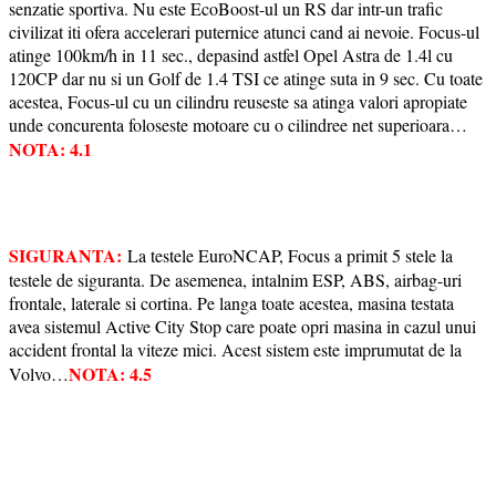
senzatie sportiva. Nu este EcoBoost-ul un RS dar intr-un trafic
civilizat iti ofera accelerari puternice atunci cand ai nevoie. Focus-ul
atinge 100km/h in 11 sec., depasind astfel Opel Astra de 1.4l cu
120CP dar nu si un Golf de 1.4 TSI ce atinge suta in 9 sec. Cu toate
acestea, Focus-ul cu un cilindru reuseste sa atinga valori apropiate
unde concurenta foloseste motoare cu o cilindree net superioara…
NOTA: 4.1
SIGURANTA:
La testele EuroNCAP, Focus a primit 5 stele la
testele de siguranta. De asemenea, intalnim ESP, ABS, airbag-uri
frontale, laterale si cortina. Pe langa toate acestea, masina testata
avea sistemul Active City Stop care poate opri masina in cazul unui
accident frontal la viteze mici. Acest sistem este imprumutat de la
NOTA: 4.5
Volvo…