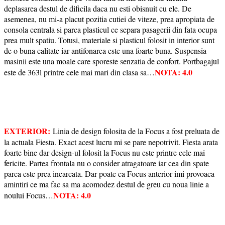
deplasarea destul de dificila daca nu esti obisnuit cu ele. De
asemenea, nu mi-a placut pozitia cutiei de viteze, prea apropiata de
consola centrala si parca plasticul ce separa pasagerii din fata ocupa
prea mult spatiu. Totusi, materiale si plasticul folosit in interior sunt
de o buna calitate iar antifonarea este una foarte buna. Suspensia
masinii este una moale care sporeste senzatia de confort. Portbagajul
NOTA: 4.0
este de 363l printre cele mai mari din clasa sa…
EXTERIOR:
Linia de design folosita de la Focus a fost preluata de
la actuala Fiesta. Exact acest lucru mi se pare nepotrivit. Fiesta arata
foarte bine dar design-ul folosit la Focus nu este printre cele mai
fericite. Partea frontala nu o consider atragatoare iar cea din spate
parca este prea incarcata. Dar poate ca Focus anterior imi provoaca
amintiri ce ma fac sa ma acomodez destul de greu cu noua linie a
NOTA: 4.0
noului Focus…