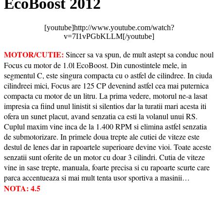
EcoBoost 2012
[youtube]http://www.youtube.com/watch?
v=7I1vPGbKLLM[/youtube]
MOTOR/CUTIE:
Sincer sa va spun, de mult astept sa conduc noul
Focus cu motor de 1.0l EcoBoost. Din cunostintele mele, in
segmentul C, este singura compacta cu o astfel de cilindree. In ciuda
cilindreei mici, Focus are 125 CP devenind astfel cea mai puternica
compacta cu motor de un litru. La prima vedere, motorul ne-a lasat
impresia ca fiind unul linistit si silentios dar la turatii mari acesta iti
ofera un sunet placut, avand senzatia ca esti la volanul unui RS.
Cuplul maxim vine inca de la 1.400 RPM si elimina astfel senzatia
de submotorizare. In primele doua trepte ale cutiei de viteze este
destul de lenes dar in rapoartele superioare devine vioi. Toate aceste
senzatii sunt oferite de un motor cu doar 3 cilindri. Cutia de viteze
vine in sase trepte, manuala, foarte precisa si cu rapoarte scurte care
parca accentueaza si mai mult tenta usor sportiva a masinii…
NOTA: 4.5