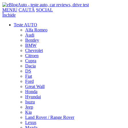
MENIU
CAUTĂ
SOCIAL
Închide
Teste AUTO
Alfa Romeo
Audi
Bentley
BMW
Chevrolet
Citroen
Cupra
Dacia
DS
Fiat
Ford
Great Wall
Honda
Hyundai
Isuzu
Jeep
Kia
Land Rover / Range Rover
Lexus
Mazda