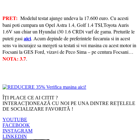
PRET:
Modelul testat ajunge undeva la 17.600 euro. Cu acesti
bani poti cumpara un Opel Astra 1.4, Golf 1.4 TSI,Toyota Auris
1.6V sau chiar un Hyundai i30 1.6 CRDi varf de gama. Preturile le
aici
puteti gasi
. Acum depinde de preferintele fiecaruia si in acest
sens va incurajez sa mergeti sa testati si voi masina cu acest motor in
Focsani la GES Ford, vizavi de Peco Sima – pe centura Focsani…
NOTA: 3.7
.
x
ÎȚI PLACE CE AI CITIT ?
INTERACȚIONEAZĂ CU NOI PE UNA DINTRE REȚELELE
DE SOCIALIZARE FAVORITĂ !
YOUTUBE
FACEBOOK
INSTAGRAM
LINKEDIN