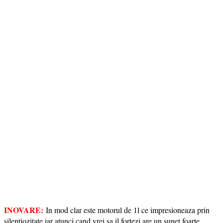
INOVARE:
In mod clar este motorul de 1l ce impresioneaza prin
silentiozitate iar atunci cand vrei sa il fortezi are un sunet foarte