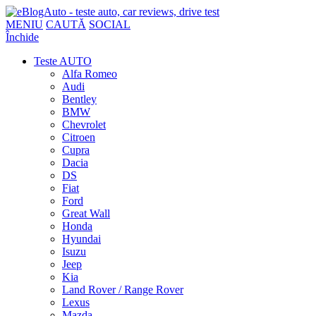
MENIU
CAUTĂ
SOCIAL
Închide
Teste AUTO
Alfa Romeo
Audi
Bentley
BMW
Chevrolet
Citroen
Cupra
Dacia
DS
Fiat
Ford
Great Wall
Honda
Hyundai
Isuzu
Jeep
Kia
Land Rover / Range Rover
Lexus
Mazda