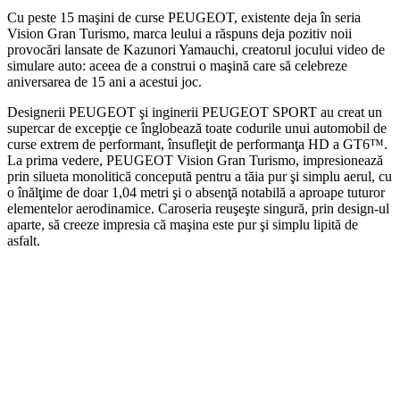
Cu peste 15 maşini de curse PEUGEOT, existente deja în seria
Vision Gran Turismo, marca leului a răspuns deja pozitiv noii
provocări lansate de Kazunori Yamauchi, creatorul jocului video de
simulare auto: aceea de a construi o maşină care să celebreze
aniversarea de 15 ani a acestui joc.
Designerii PEUGEOT şi inginerii PEUGEOT SPORT au creat un
supercar de excepţie ce înglobează toate codurile unui automobil de
curse extrem de performant, însufleţit de performanţa HD a GT6™.
La prima vedere, PEUGEOT Vision Gran Turismo, impresionează
prin silueta monolitică concepută pentru a tăia pur şi simplu aerul, cu
o înălţime de doar 1,04 metri şi o absenţă notabilă a aproape tuturor
elementelor aerodinamice. Caroseria reuşeşte singură, prin design-ul
aparte, să creeze impresia că maşina este pur şi simplu lipită de
asfalt.