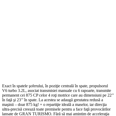
Exact în spatele şoferului, în poziţie centrală în spate, propulsorul
V6 turbo 3.2L, asociat transmisiei manuale cu 6 rapoarte, transmite
permanent cei 875 CP celor 4 roţi motrice care au dimensiuni pe 22’’
în faţă şi 23’’ în spate. La acestea se adaugă greutatea redusă a
maşinii – doar 875 kg! + o repartiţie ideală a maselor, iar direcţia
ultra-precisă creează toate premisele pentru a face faţă provocărilor
lansate de GRAN TURISMO. Fără să mai amintim de acceleraţia