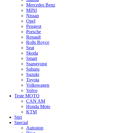
Mercedes Benz
MINI
Nissan
Opel
Peugeot
Porsche
Renault
Rolls Royce
Seat
Skoda
Smart
Ssangyong
Subaru
Suzuki
Toyota
Volkswagen
Volvo
Teste MOTO
CAN AM
Honda Moto
KTM
Stiri
Special
Autostop