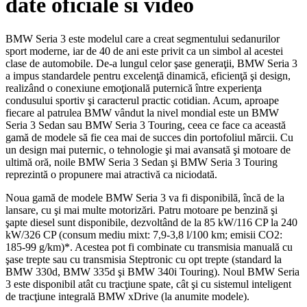
date oficiale si video
BMW Seria 3 este modelul care a creat segmentului sedanurilor
sport moderne, iar de 40 de ani este privit ca un simbol al acestei
clase de automobile. De-a lungul celor şase generaţii, BMW Seria 3
a impus standardele pentru excelenţă dinamică, eficienţă şi design,
realizând o conexiune emoţională puternică între experienţa
condusului sportiv şi caracterul practic cotidian. Acum, aproape
fiecare al patrulea BMW vândut la nivel mondial este un BMW
Seria 3 Sedan sau BMW Seria 3 Touring, ceea ce face ca această
gamă de modele să fie cea mai de succes din portofoliul mărcii. Cu
un design mai puternic, o tehnologie şi mai avansată şi motoare de
ultimă oră, noile BMW Seria 3 Sedan şi BMW Seria 3 Touring
reprezintă o propunere mai atractivă ca niciodată.
Noua gamă de modele BMW Seria 3 va fi disponibilă, încă de la
lansare, cu şi mai multe motorizări. Patru motoare pe benzină şi
şapte diesel sunt disponibile, dezvoltând de la 85 kW/116 CP la 240
kW/326 CP (consum mediu mixt: 7,9-3,8 l/100 km; emisii CO2:
185-99 g/km)*. Acestea pot fi combinate cu transmisia manuală cu
şase trepte sau cu transmisia Steptronic cu opt trepte (standard la
BMW 330d, BMW 335d şi BMW 340i Touring). Noul BMW Seria
3 este disponibil atât cu tracţiune spate, cât şi cu sistemul inteligent
de tracţiune integrală BMW xDrive (la anumite modele).