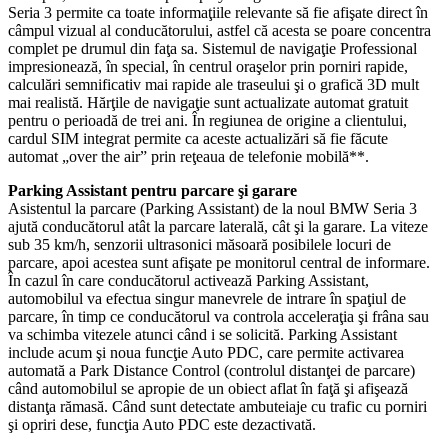
Seria 3 permite ca toate informaţiile relevante să fie afişate direct în
câmpul vizual al conducătorului, astfel că acesta se poare concentra
complet pe drumul din faţa sa. Sistemul de navigaţie Professional
impresionează, în special, în centrul oraşelor prin porniri rapide,
calculări semnificativ mai rapide ale traseului şi o grafică 3D mult
mai realistă. Hărţile de navigaţie sunt actualizate automat gratuit
pentru o perioadă de trei ani. În regiunea de origine a clientului,
cardul SIM integrat permite ca aceste actualizări să fie făcute
automat „over the air” prin reţeaua de telefonie mobilă**.
Parking Assistant pentru parcare şi garare
Asistentul la parcare (Parking Assistant) de la noul BMW Seria 3
ajută conducătorul atât la parcare laterală, cât şi la garare. La viteze
sub 35 km/h, senzorii ultrasonici măsoară posibilele locuri de
parcare, apoi acestea sunt afişate pe monitorul central de informare.
În cazul în care conducătorul activează Parking Assistant,
automobilul va efectua singur manevrele de intrare în spaţiul de
parcare, în timp ce conducătorul va controla acceleraţia şi frâna sau
va schimba vitezele atunci când i se solicită. Parking Assistant
include acum şi noua funcţie Auto PDC, care permite activarea
automată a Park Distance Control (controlul distanţei de parcare)
când automobilul se apropie de un obiect aflat în faţă şi afişează
distanţa rămasă. Când sunt detectate ambuteiaje cu trafic cu porniri
şi opriri dese, funcţia Auto PDC este dezactivată.