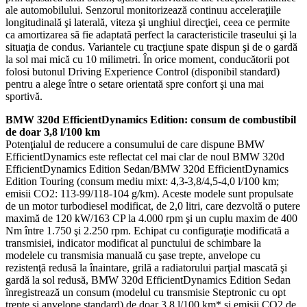
ale automobilului. Senzorul monitorizează continuu acceleraţiile
longitudinală şi laterală, viteza şi unghiul direcţiei, ceea ce permite
ca amortizarea să fie adaptată perfect la caracteristicile traseului şi la
situaţia de condus. Variantele cu tracţiune spate dispun şi de o gardă
la sol mai mică cu 10 milimetri. În orice moment, conducătorii pot
folosi butonul Driving Experience Control (disponibil standard)
pentru a alege între o setare orientată spre confort şi una mai
sportivă.
BMW 320d EfficientDynamics Edition: consum de combustibil
de doar 3,8 l/100 km
Potenţialul de reducere a consumului de care dispune BMW
EfficientDynamics este reflectat cel mai clar de noul BMW 320d
EfficientDynamics Edition Sedan/BMW 320d EfficientDynamics
Edition Touring (consum mediu mixt: 4,3-3,8/4,5-4,0 l/100 km;
emisii CO2: 113-99/118-104 g/km). Aceste modele sunt propulsate
de un motor turbodiesel modificat, de 2,0 litri, care dezvoltă o putere
maximă de 120 kW/163 CP la 4.000 rpm şi un cuplu maxim de 400
Nm între 1.750 şi 2.250 rpm. Echipat cu configuraţie modificată a
transmisiei, indicator modificat al punctului de schimbare la
modelele cu transmisia manuală cu şase trepte, anvelope cu
rezistenţă redusă la înaintare, grilă a radiatorului parţial mascată şi
gardă la sol redusă, BMW 320d EfficientDynamics Edition Sedan
înregistrează un consum (modelul cu transmisie Steptronic cu opt
trepte şi anvelope standard) de doar 3,8 l/100 km* şi emisii CO2 de