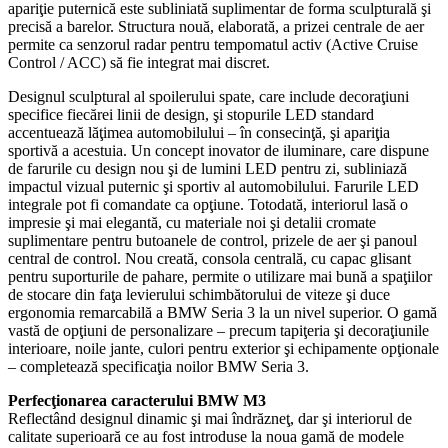
apariţie puternică este subliniată suplimentar de forma sculpturală şi
precisă a barelor. Structura nouă, elaborată, a prizei centrale de aer
permite ca senzorul radar pentru tempomatul activ (Active Cruise
Control / ACC) să fie integrat mai discret.
Designul sculptural al spoilerului spate, care include decoraţiuni
specifice fiecărei linii de design, şi stopurile LED standard
accentuează lăţimea automobilului – în consecinţă, şi apariţia
sportivă a acestuia. Un concept inovator de iluminare, care dispune
de farurile cu design nou şi de lumini LED pentru zi, subliniază
impactul vizual puternic şi sportiv al automobilului. Farurile LED
integrale pot fi comandate ca opţiune. Totodată, interiorul lasă o
impresie şi mai elegantă, cu materiale noi şi detalii cromate
suplimentare pentru butoanele de control, prizele de aer şi panoul
central de control. Nou creată, consola centrală, cu capac glisant
pentru suporturile de pahare, permite o utilizare mai bună a spaţiilor
de stocare din faţa levierului schimbătorului de viteze şi duce
ergonomia remarcabilă a BMW Seria 3 la un nivel superior. O gamă
vastă de opţiuni de personalizare – precum tapiţeria şi decoraţiunile
interioare, noile jante, culori pentru exterior şi echipamente opţionale
– completează specificaţia noilor BMW Seria 3.
Perfecţionarea caracterului BMW M3
Reflectând designul dinamic şi mai îndrăzneţ, dar şi interiorul de
calitate superioară ce au fost introduse la noua gamă de modele