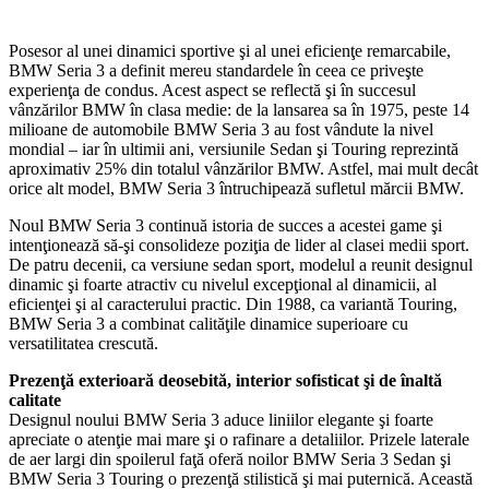
Posesor al unei dinamici sportive şi al unei eficienţe remarcabile,
BMW Seria 3 a definit mereu standardele în ceea ce priveşte
experienţa de condus. Acest aspect se reflectă şi în succesul
vânzărilor BMW în clasa medie: de la lansarea sa în 1975, peste 14
milioane de automobile BMW Seria 3 au fost vândute la nivel
mondial – iar în ultimii ani, versiunile Sedan şi Touring reprezintă
aproximativ 25% din totalul vânzărilor BMW. Astfel, mai mult decât
orice alt model, BMW Seria 3 întruchipează sufletul mărcii BMW.
Noul BMW Seria 3 continuă istoria de succes a acestei game şi
intenţionează să-şi consolideze poziţia de lider al clasei medii sport.
De patru decenii, ca versiune sedan sport, modelul a reunit designul
dinamic şi foarte atractiv cu nivelul excepţional al dinamicii, al
eficienţei şi al caracterului practic. Din 1988, ca variantă Touring,
BMW Seria 3 a combinat calităţile dinamice superioare cu
versatilitatea crescută.
Prezenţă exterioară deosebită, interior sofisticat şi de înaltă
calitate
Designul noului BMW Seria 3 aduce liniilor elegante şi foarte
apreciate o atenţie mai mare şi o rafinare a detaliilor. Prizele laterale
de aer largi din spoilerul faţă oferă noilor BMW Seria 3 Sedan şi
BMW Seria 3 Touring o prezenţă stilistică şi mai puternică. Această