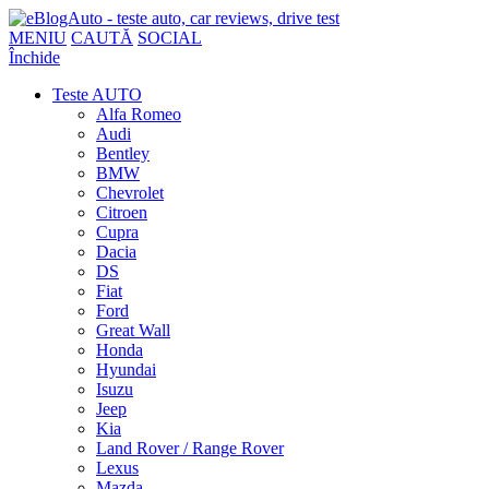
MENIU
CAUTĂ
SOCIAL
Închide
Teste AUTO
Alfa Romeo
Audi
Bentley
BMW
Chevrolet
Citroen
Cupra
Dacia
DS
Fiat
Ford
Great Wall
Honda
Hyundai
Isuzu
Jeep
Kia
Land Rover / Range Rover
Lexus
Mazda