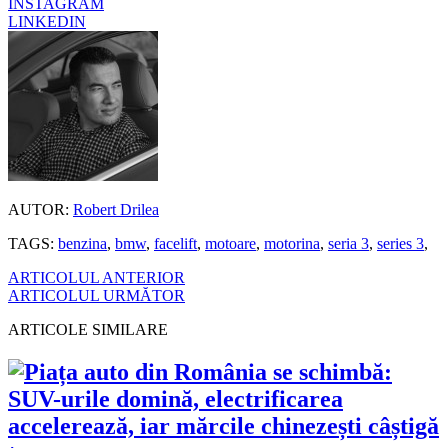
INSTAGRAM
LINKEDIN
AUTOR:
Robert Drilea
TAGS:
benzina
,
bmw
,
facelift
,
motoare
,
motorina
,
seria 3
,
series 3
,
ARTICOLUL ANTERIOR
ARTICOLUL URMĂTOR
ARTICOLE SIMILARE