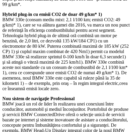
99 g/km*.
Hybrid plug-in cu emisii CO2 de doar 49 g/km* 1)
BMW 330e (consum mediu mixt: 2,1 l/100 km; emisii CO2: 49
g/km)* 1), care se va alătura gamei din 2016, va marca un nou punct
de referinţă în eficienţa combustibilului pentru acest segment.
Tehnologia hybrid plug-in de ultimă oră combină un motor pe
benzină, de 2,0 litri, ce dezvoltă 135 kW/184 CP1) cu un
electromotor de 80 kW. Puterea combinată maximă de 185 kW (252
CP) 1) şi cuplul maxim combinat de 420 Nm1) permit ca modelul
BMW 330e să realizeze sprintul 0-100 km/h în doar 6,3 secunde1)
şi să atingă o viteză maximă de 225 km/h1). BMW 330e combină
aceste noi standarde cu un consum de combustibil de 2,1 l/100 km*
1), ceea ce corespunde unor emisii CO2 de numai 49 g/km* 1). De
asemenea, noul BMW 330e este capabil să ruleze până la 35 de
kilometri 1) – de exemplu, prin oraş – în regim integral electric,ceea
ce înseamnă emisii locale zero.
Nou sistem de navigaţie Professional
BMW joacă un rol de lider în realizarea unei conexiuni între
conducător, automobil şi mediul înconjurător. Portofoliul de produse
şi servicii BMW ConnectedDrive oferă o selecţie unică de servicii
bazate pe internet şi sisteme inovatoare de asistare a conducătorului,
concepute pentru îmbunătăţirea confortului şi a siguranţei. De
exemplu, BMW Head-Up Display integral color de la noul BMW