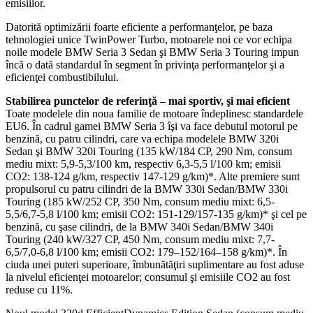
emisiilor.
Datorită optimizării foarte eficiente a performanţelor, pe baza
tehnologiei unice TwinPower Turbo, motoarele noi ce vor echipa
noile modele BMW Seria 3 Sedan şi BMW Seria 3 Touring impun
încă o dată standardul în segment în privinţa performanţelor şi a
eficienţei combustibilului.
Stabilirea punctelor de referinţă – mai sportiv, şi mai eficient
Toate modelele din noua familie de motoare îndeplinesc standardele
EU6. În cadrul gamei BMW Seria 3 îşi va face debutul motorul pe
benzină, cu patru cilindri, care va echipa modelele BMW 320i
Sedan şi BMW 320i Touring (135 kW/184 CP, 290 Nm, consum
mediu mixt: 5,9-5,3/100 km, respectiv 6,3-5,5 l/100 km; emisii
CO2: 138-124 g/km, respectiv 147-129 g/km)*. Alte premiere sunt
propulsorul cu patru cilindri de la BMW 330i Sedan/BMW 330i
Touring (185 kW/252 CP, 350 Nm, consum mediu mixt: 6,5-
5,5/6,7-5,8 l/100 km; emisii CO2: 151-129/157-135 g/km)* şi cel pe
benzină, cu şase cilindri, de la BMW 340i Sedan/BMW 340i
Touring (240 kW/327 CP, 450 Nm, consum mediu mixt: 7,7-
6,5/7,0-6,8 l/100 km; emisii CO2: 179–152/164–158 g/km)*. În
ciuda unei puteri superioare, îmbunătăţiri suplimentare au fost aduse
la nivelul eficienţei motoarelor; consumul şi emisiile CO2 au fost
reduse cu 11%.