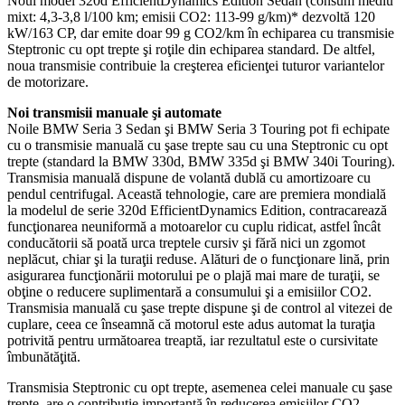
Noul model 320d EfficientDynamics Edition Sedan (consum mediu
mixt: 4,3-3,8 l/100 km; emisii CO2: 113-99 g/km)* dezvoltă 120
kW/163 CP, dar emite doar 99 g CO2/km în echiparea cu transmisie
Steptronic cu opt trepte şi roţile din echiparea standard. De altfel,
noua transmisie contribuie la creşterea eficienţei tuturor variantelor
de motorizare.
Noi transmisii manuale şi automate
Noile BMW Seria 3 Sedan şi BMW Seria 3 Touring pot fi echipate
cu o transmisie manuală cu şase trepte sau cu una Steptronic cu opt
trepte (standard la BMW 330d, BMW 335d şi BMW 340i Touring).
Transmisia manuală dispune de volantă dublă cu amortizoare cu
pendul centrifugal. Această tehnologie, care are premiera mondială
la modelul de serie 320d EfficientDynamics Edition, contracarează
funcţionarea neuniformă a motoarelor cu cuplu ridicat, astfel încât
conducătorii să poată urca treptele cursiv şi fără nici un zgomot
neplăcut, chiar şi la turaţii reduse. Alături de o funcţionare lină, prin
asigurarea funcţionării motorului pe o plajă mai mare de turaţii, se
obţine o reducere suplimentară a consumului şi a emisiilor CO2.
Transmisia manuală cu şase trepte dispune şi de control al vitezei de
cuplare, ceea ce înseamnă că motorul este adus automat la turaţia
potrivită pentru următoarea treaptă, iar rezultatul este o cursivitate
îmbunătăţită.
Transmisia Steptronic cu opt trepte, asemenea celei manuale cu şase
trepte, are o contribuţie importantă în reducerea emisiilor CO2.