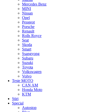
Mercedes Benz
MINI
Nissan
Opel
Peugeot
Porsche
Renault
Rolls Royce
Seat
Skoda
Smart
Ssangyong
Subaru
Suzuki
Toyota
Volkswagen
Volvo
Teste MOTO
CAN AM
Honda Moto
KTM
Stiri
Special
Autostop