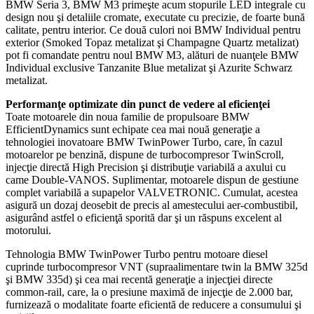
BMW Seria 3, BMW M3 primeşte acum stopurile LED integrale cu
design nou şi detaliile cromate, executate cu precizie, de foarte bună
calitate, pentru interior. Ce două culori noi BMW Individual pentru
exterior (Smoked Topaz metalizat şi Champagne Quartz metalizat)
pot fi comandate pentru noul BMW M3, alături de nuanţele BMW
Individual exclusive Tanzanite Blue metalizat şi Azurite Schwarz
metalizat.
Performanţe optimizate din punct de vedere al eficienţei
Toate motoarele din noua familie de propulsoare BMW
EfficientDynamics sunt echipate cea mai nouă generaţie a
tehnologiei inovatoare BMW TwinPower Turbo, care, în cazul
motoarelor pe benzină, dispune de turbocompresor TwinScroll,
injecţie directă High Precision şi distribuţie variabilă a axului cu
came Double-VANOS. Suplimentar, motoarele dispun de gestiune
complet variabilă a supapelor VALVETRONIC. Cumulat, acestea
asigură un dozaj deosebit de precis al amestecului aer-combustibil,
asigurând astfel o eficienţă sporită dar şi un răspuns excelent al
motorului.
Tehnologia BMW TwinPower Turbo pentru motoare diesel
cuprinde turbocompresor VNT (supraalimentare twin la BMW 325d
şi BMW 335d) şi cea mai recentă generaţie a injecţiei directe
common-rail, care, la o presiune maximă de injecţie de 2.000 bar,
furnizează o modalitate foarte eficientă de reducere a consumului şi