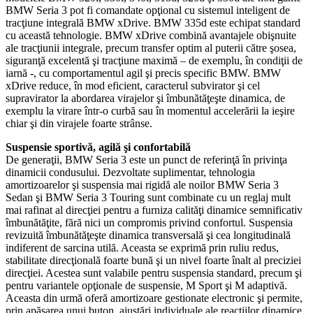
BMW Seria 3 pot fi comandate opţional cu sistemul inteligent de
tracţiune integrală BMW xDrive. BMW 335d este echipat standard
cu această tehnologie. BMW xDrive combină avantajele obişnuite
ale tracţiunii integrale, precum transfer optim al puterii către şosea,
siguranţă excelentă şi tracţiune maximă – de exemplu, în condiţii de
iarnă -, cu comportamentul agil şi precis specific BMW. BMW
xDrive reduce, în mod eficient, caracterul subvirator şi cel
supravirator la abordarea virajelor şi îmbunătăţeşte dinamica, de
exemplu la virare într-o curbă sau în momentul accelerării la ieşire
chiar şi din virajele foarte strânse.
Suspensie sportivă, agilă şi confortabilă
De generaţii, BMW Seria 3 este un punct de referinţă în privinţa
dinamicii condusului. Dezvoltate suplimentar, tehnologia
amortizoarelor şi suspensia mai rigidă ale noilor BMW Seria 3
Sedan şi BMW Seria 3 Touring sunt combinate cu un reglaj mult
mai rafinat al direcţiei pentru a furniza calităţi dinamice semnificativ
îmbunătăţite, fără nici un compromis privind confortul. Suspensia
revizuită îmbunătăţeşte dinamica transversală şi cea longitudinală
indiferent de sarcina utilă. Aceasta se exprimă prin ruliu redus,
stabilitate direcţională foarte bună şi un nivel foarte înalt al preciziei
direcţiei. Acestea sunt valabile pentru suspensia standard, precum şi
pentru variantele opţionale de suspensie, M Sport şi M adaptivă.
Aceasta din urmă oferă amortizoare gestionate electronic şi permite,
prin apăsarea unui buton, ajustări individuale ale reacţiilor dinamice