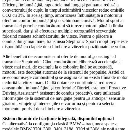
Eficienţa îmbunătăţită, rapoartele mai lungi şi patinarea redusă a
convertorului de cuplu în timpul schimbării vitezelor reduc emisiile
CO2 cu 3%. În acelaşi timp, amortizarea îmbunătăţită a motorului
oferă un confort îmbunătăţit şi o schimbare cursivă. Modul sport al
transmisiei permite conducătorului să tureze motorul până la limita
superioară, dar şi să efectueze multiple retrogradări secvenţiale
folosind maneta schimbătorului de viteze. Pentru o plăcere a
condusului şi mai mare, transmisia Steptronic Sport cu opt trepte este
disponibilă cu clapete de schimbare a vitezelor poziţionate pe volan.
Alte beneficii de economie sunt oferite de modul „coasting” al
transmisie Steptronic. Când conducătorul eliberează acceleraţia la
viteze mai mari, de exemplu la o coborâre lină pe autostradă,
motorul este decuplat automat de la sistemul de propulsie. Astfel că
se economiseşte combustibil şi se asigură că nu există frână de motor
nedorită la viteze mari. O altă dotare ce contribuie la reducerea
consumului, îmbunătăţind şi confortul călătoriei, este noul Proactive
Driving Assistant** (asistent de condus proactiv), care utilizează
informaţiile de la sistemul de navigaţie pentru „a anticipa” sensurile
giratorii, virajele şi intersecţiile ce vor urma şi pentru a selecta
momentul potrivit de schimbare a vitezelor.
Sistem dinamic de tracţiune integrală, disponibil opţional
Ca alternativă la configuraţia clasică BMW – tracţiunea spate -,
modelele BMW 320i, 330i, 340i, 318d, 320d şi 330d ale noii game