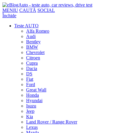
MENIU
CAUTĂ
SOCIAL
Închide
Teste AUTO
Alfa Romeo
Audi
Bentley
BMW
Chevrolet
Citroen
Cupra
Dacia
DS
Fiat
Ford
Great Wall
Honda
Hyundai
Isuzu
Jeep
Kia
Land Rover / Range Rover
Lexus
Mazda