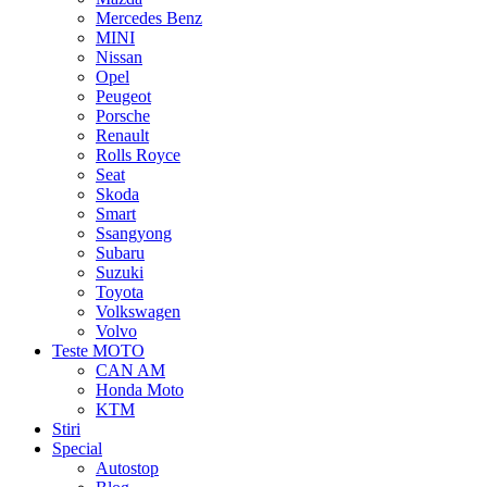
Mercedes Benz
MINI
Nissan
Opel
Peugeot
Porsche
Renault
Rolls Royce
Seat
Skoda
Smart
Ssangyong
Subaru
Suzuki
Toyota
Volkswagen
Volvo
Teste MOTO
CAN AM
Honda Moto
KTM
Stiri
Special
Autostop