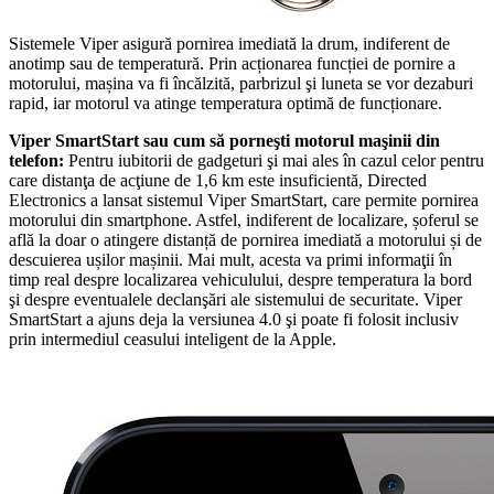
Sistemele Viper asigură pornirea imediată la drum, indiferent de
anotimp sau de temperatură. Prin acționarea funcției de pornire a
motorului, mașina va fi încălzită, parbrizul şi luneta se vor dezaburi
rapid, iar motorul va atinge temperatura optimă de funcționare.
Viper SmartStart sau cum să porneşti motorul maşinii din
telefon:
Pentru iubitorii de gadgeturi şi mai ales în cazul celor pentru
care distanţa de acţiune de 1,6 km este insuficientă, Directed
Electronics a lansat sistemul Viper SmartStart, care permite pornirea
motorului din smartphone. Astfel, indiferent de localizare, șoferul se
află la doar o atingere distanță de pornirea imediată a motorului și de
descuierea ușilor mașinii. Mai mult, acesta va primi informaţii în
timp real despre localizarea vehiculului, despre temperatura la bord
şi despre eventualele declanşări ale sistemului de securitate. Viper
SmartStart a ajuns deja la versiunea 4.0 şi poate fi folosit inclusiv
prin intermediul ceasului inteligent de la Apple.