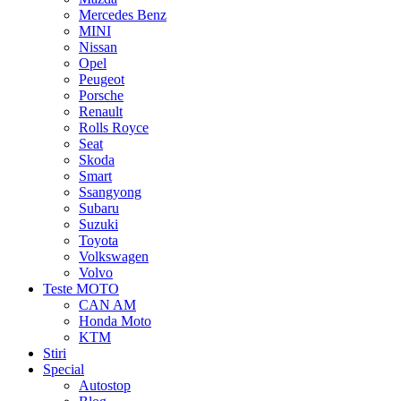
Mercedes Benz
MINI
Nissan
Opel
Peugeot
Porsche
Renault
Rolls Royce
Seat
Skoda
Smart
Ssangyong
Subaru
Suzuki
Toyota
Volkswagen
Volvo
Teste MOTO
CAN AM
Honda Moto
KTM
Stiri
Special
Autostop