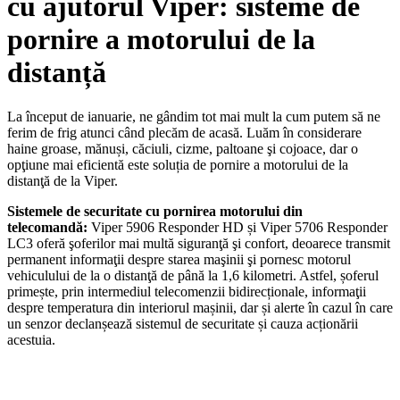
cu ajutorul Viper: sisteme de
pornire a motorului de la
distanță
La început de ianuarie, ne gândim tot mai mult la cum putem să ne
ferim de frig atunci când plecăm de acasă. Luăm în considerare
haine groase, mănuși, căciuli, cizme, paltoane şi cojoace, dar o
opţiune mai eficientă este soluția de pornire a motorului de la
distanţă de la Viper.
Sistemele de securitate cu pornirea motorului din
telecomandă:
Viper 5906 Responder HD și Viper 5706 Responder
LC3 oferă şoferilor mai multă siguranţă şi confort, deoarece transmit
permanent informaţii despre starea maşinii şi pornesc motorul
vehiculului de la o distanţă de până la 1,6 kilometri. Astfel, șoferul
primește, prin intermediul telecomenzii bidirecționale, informaţii
despre temperatura din interiorul mașinii, dar și alerte în cazul în care
un senzor declanșează sistemul de securitate și cauza acționării
acestuia.