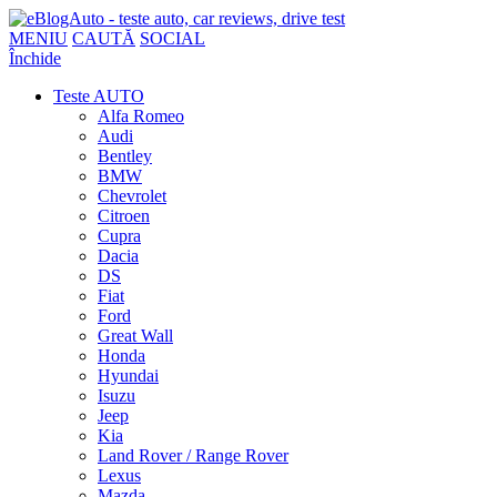
MENIU
CAUTĂ
SOCIAL
Închide
Teste AUTO
Alfa Romeo
Audi
Bentley
BMW
Chevrolet
Citroen
Cupra
Dacia
DS
Fiat
Ford
Great Wall
Honda
Hyundai
Isuzu
Jeep
Kia
Land Rover / Range Rover
Lexus
Mazda