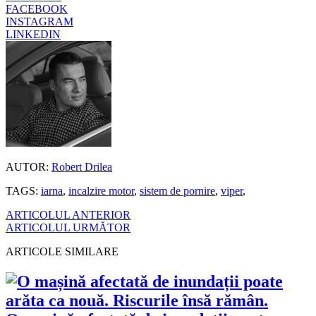
FACEBOOK
INSTAGRAM
LINKEDIN
AUTOR:
Robert Drilea
TAGS:
iarna
,
incalzire motor
,
sistem de pornire
,
viper
,
ARTICOLUL ANTERIOR
ARTICOLUL URMĂTOR
ARTICOLE SIMILARE