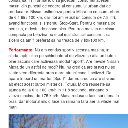
constanta. Prin urmare, o sa judecam consumul acestei
masini din punctul de vedere al consumului urban dat de
producator. Nissan estimeaza pentru Micra un consum urban
de 6.1 litri/ 100 km, dar noi am reusit un consum de 7.8 litri,
avand functional si sistemul Stop-Start. Pentru o masina pe
benzina, e destul de economica. Pentru o masina de clasa
compacta pe benzina nu e cel mai stralucit consum… sa
zicem ca am fi preferat sa nu treaca de 7 litri/100 km.
Performante:
Nu am condus sportiv aceasta masina, in
ciuda faptului ca pe schimbatorul de viteze se afla un buton
bine ascuns care activeaza modul “Sport”. Are nevoie Nissan
Micra de un astfel de mod? Nu, nu cred ca are si nici nu se
simte vreo diferenta prea mare atunci cand il activezi. Da,
apare in bord un martor “Sport”, dar nu cred ca are si vreun
alt efect acest buton misterios. Totusi, Micra reuseste sa
ajunga de la 0 la 100 km/h in 11.8 secunde, atingand o
viteza maxima de 175 km/h. Masa redusa o face sprintena in
oras, dar motorul mic o face sa ramana fara aer la viteze mai
mari.