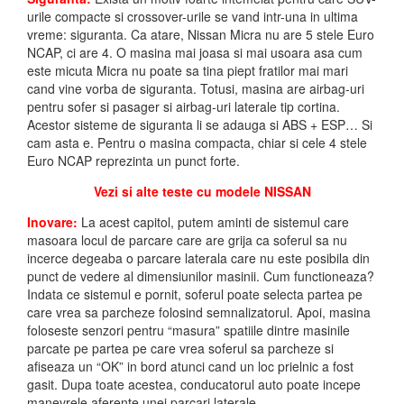
urile compacte si crossover-urile se vand intr-una in ultima
vreme: siguranta. Ca atare, Nissan Micra nu are 5 stele Euro
NCAP, ci are 4. O masina mai joasa si mai usoara asa cum
este micuta Micra nu poate sa tina piept fratilor mai mari
cand vine vorba de siguranta. Totusi, masina are airbag-uri
pentru sofer si pasager si airbag-uri laterale tip cortina.
Acestor sisteme de siguranta li se adauga si ABS + ESP… Si
cam asta e. Pentru o masina compacta, chiar si cele 4 stele
Euro NCAP reprezinta un punct forte.
Vezi si alte teste cu modele NISSAN
Inovare:
La acest capitol, putem aminti de sistemul care
masoara locul de parcare care are grija ca soferul sa nu
incerce degeaba o parcare laterala care nu este posibila din
punct de vedere al dimensiunilor masinii. Cum functioneaza?
Indata ce sistemul e pornit, soferul poate selecta partea pe
care vrea sa parcheze folosind semnalizatorul. Apoi, masina
foloseste senzori pentru “masura” spatiile dintre masinile
parcate pe partea pe care vrea soferul sa parcheze si
afiseaza un “OK” in bord atunci cand un loc prielnic a fost
gasit. Dupa toate acestea, conducatorul auto poate incepe
manevrele aferente unei parcari laterale.