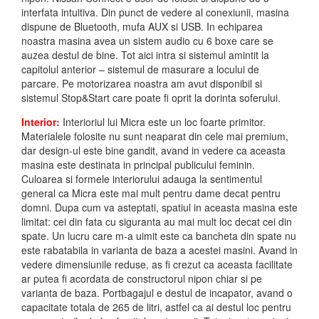
interfata intuitiva. Din punct de vedere al conexiunii, masina
dispune de Bluetooth, mufa AUX si USB. In echiparea
noastra masina avea un sistem audio cu 6 boxe care se
auzea destul de bine. Tot aici intra si sistemul amintit la
capitolul anterior – sistemul de masurare a locului de
parcare. Pe motorizarea noastra am avut disponibil si
sistemul Stop&Start care poate fi oprit la dorinta soferului.
Interior:
Interioriul lui Micra este un loc foarte primitor.
Materialele folosite nu sunt neaparat din cele mai premium,
dar design-ul este bine gandit, avand in vedere ca aceasta
masina este destinata in principal publicului feminin.
Culoarea si formele interiorului adauga la sentimentul
general ca Micra este mai mult pentru dame decat pentru
domni. Dupa cum va asteptati, spatiul in aceasta masina este
limitat: cei din fata cu siguranta au mai mult loc decat cei din
spate. Un lucru care m-a uimit este ca bancheta din spate nu
este rabatabila in varianta de baza a acestei masini. Avand in
vedere dimensiunile reduse, as fi crezut ca aceasta facilitate
ar putea fi acordata de constructorul nipon chiar si pe
varianta de baza. Portbagajul e destul de incapator, avand o
capacitate totala de 265 de litri, astfel ca ai destul loc pentru