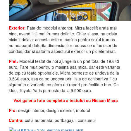
Exterior:
Fata de modelul anterior, Micra facelift arata mai
bine, avand linii mai frumos definite. Chiar si asa, nu exista
nicio indoiala: aceasta este o masina pentru sexul frumos –
nu neaparat datorita dimensiunilor reduse ce o fac usor de
condus, dar si datorita aspectului exterior un pic efeminat.
Pret:
Modelul testat de noi ajunge la un pret total de 19.643
euro. Pare mult pentru o masina asa mica, dar este varianta
de top cu toate optionalele. Micra porneste de undeva de la
9.560 euro, asa ca pe undeva prin lista de echipari va fi cu
siguranta o varianta ce ofera un raport pret/calitate bun. Ca
idee, Toyota Yaris porneste de la 9.900 euro.
Vezi galeria foto completa a testului cu Nissan Micra
Pro:
design interior, design exterior, motorul
Contra:
cutia automata, portbagajul, consumul