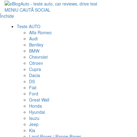
MENIU
CAUTĂ
SOCIAL
Închide
Teste AUTO
Alfa Romeo
Audi
Bentley
BMW
Chevrolet
Citroen
Cupra
Dacia
DS
Fiat
Ford
Great Wall
Honda
Hyundai
Isuzu
Jeep
Kia
Land Rover / Range Rover