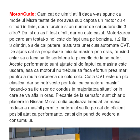
Motor/Cutie:
Cam cat de uimiti ati fi daca v-as spune ca
modelul Micra testat de noi avea sub capota un motor cu 4
cilindri in linie, doua turbine si un numar de cai-putere din 3
cifre? Da, si eu as fi fost uimit, dar nu este cazul. Motorizarea
pe care am testat-o noi este de fapt una pe benzina, 1.2 litri,
3 cilindri, 98 de cai putere, alaturata unei cutii automate CVT.
De ajuns cat sa propulseze micuta masina prin oras, reusind
chiar sa o faca sa fie sprintena la plecarile de la semafor.
Aceste performante sunt ajutate si de faptul ca masina este
usoara, asa ca motorul nu trebuie sa faca eforturi prea mari
pentru a muta caroseria de colo-colo. Cutia CVT este un pic
elastica, dar se potriveste per total cu caracterul masinii,
facand-o sa fie usor de condus in majoritatea situatiilor in
care se va afla in oras. Plecarile de la semafor sunt chiar o
placere in Nissan Micra: cutia cupleaza imediat iar masa
redusa a masinii permite motorului sa fie pe cat de eficient
posibil atat ca performante, cat si din punct de vedere al
consumului.