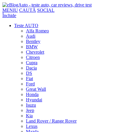
MENIU
CAUTĂ
SOCIAL
Închide
Teste AUTO
Alfa Romeo
Audi
Bentley
BMW
Chevrolet
Citroen
Cupra
Dacia
DS
Fiat
Ford
Great Wall
Honda
Hyundai
Isuzu
Jeep
Kia
Land Rover / Range Rover
Lexus
Mazda