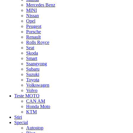
Mercedes Benz
MINI
Nissan
Opel
Peugeot
Porsche
Renault
Rolls Royce
Seat
Skoda
Smart
Ssangyong
Subaru
Suzuki
Toyota
Volkswagen
Volvo
Teste MOTO
CAN AM
Honda Moto
KTM
Stiri
Special
Autostop