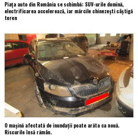
Piața auto din România se schimbă: SUV-urile domină,
electrificarea accelerează, iar mărcile chinezești câștigă
teren
O mașină afectată de inundații poate arăta ca nouă.
Riscurile însă rămân.