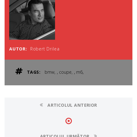
AUTOR:
Robert Drilea
,
,
,
TAGS:
bmw
coupe
m6
ARTICOLUL ANTERIOR
ARTICOLUL URMĂTOR