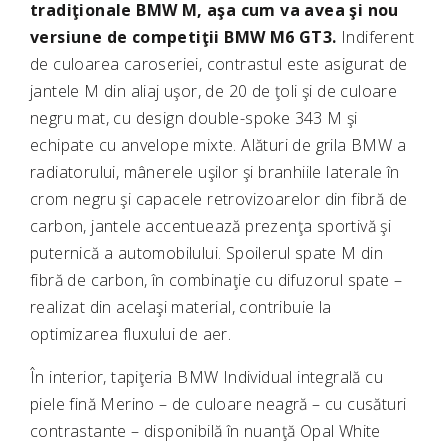
tradiţionale BMW M, aşa cum va avea şi nou
versiune de competiţii BMW M6 GT3.
Indiferent
de culoarea caroseriei, contrastul este asigurat de
jantele M din aliaj uşor, de 20 de ţoli şi de culoare
negru mat, cu design double-spoke 343 M şi
echipate cu anvelope mixte. Alături de grila BMW a
radiatorului, mânerele uşilor şi branhiile laterale în
crom negru şi capacele retrovizoarelor din fibră de
carbon, jantele accentuează prezenţa sportivă şi
puternică a automobilului. Spoilerul spate M din
fibră de carbon, în combinaţie cu difuzorul spate –
realizat din acelaşi material, contribuie la
optimizarea fluxului de aer.
În interior, tapiţeria BMW Individual integrală cu
piele fină Merino – de culoare neagră – cu cusături
contrastante – disponibilă în nuanţă Opal White