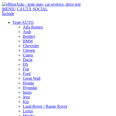
MENIU
CAUTĂ
SOCIAL
Închide
Teste AUTO
Alfa Romeo
Audi
Bentley
BMW
Chevrolet
Citroen
Cupra
Dacia
DS
Fiat
Ford
Great Wall
Honda
Hyundai
Isuzu
Jeep
Kia
Land Rover / Range Rover
Lexus
Mazda