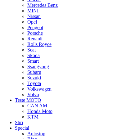
Mercedes Benz
MINI
Nissan
Opel
Peugeot
Porsche
Renault
Rolls Royce
Seat
Skoda
Smart
Ssangyong
Subaru
Suzuki
Toyota
Volkswagen
Volvo
Teste MOTO
CAN AM
Honda Moto
KTM
Stiri
Special
Autostop