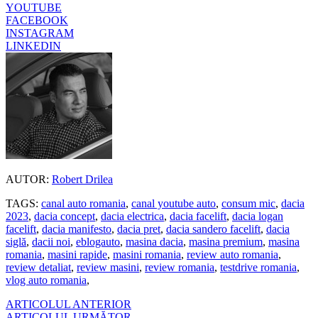
YOUTUBE
FACEBOOK
INSTAGRAM
LINKEDIN
AUTOR:
Robert Drilea
TAGS:
canal auto romania
,
canal youtube auto
,
consum mic
,
dacia
2023
,
dacia concept
,
dacia electrica
,
dacia facelift
,
dacia logan
facelift
,
dacia manifesto
,
dacia pret
,
dacia sandero facelift
,
dacia
siglă
,
dacii noi
,
eblogauto
,
masina dacia
,
masina premium
,
masina
romania
,
masini rapide
,
masini romania
,
review auto romania
,
review detaliat
,
review masini
,
review romania
,
testdrive romania
,
vlog auto romania
,
ARTICOLUL ANTERIOR
ARTICOLUL URMĂTOR