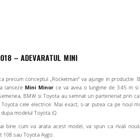
2018 – ADEVARATUL MINI
iata precum conceptul „Rocketman” va ajunge in productie.
sa lanseze
Mini Minor
ce va avea o lungime de 3.45 m si v
semenea, BMW si Toyota au semnat un parteneriat prin c
 Toyota cele electrice. Mai exact, s-ar putea ca pe noul 
a dupa modelul Toyota iQ.
mai bine cum va arata acest model, va spun ca rivali noul
t 108 sau Toyota Aygo.