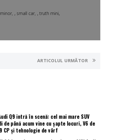
,
,
,
 minor
small car
truth mini
ARTICOLUL URMĂTOR