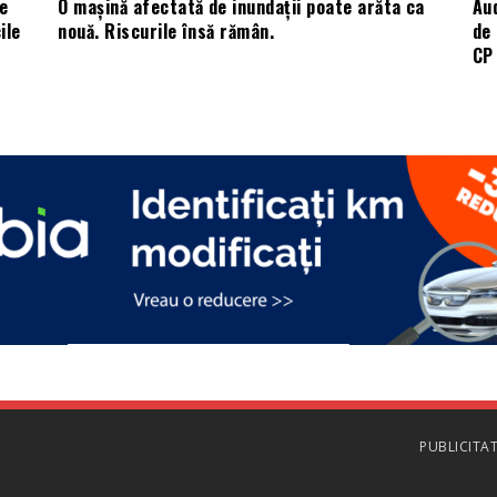
e
O mașină afectată de inundații poate arăta ca
Aud
ile
nouă. Riscurile însă rămân.
de 
CP 
PUBLICITA