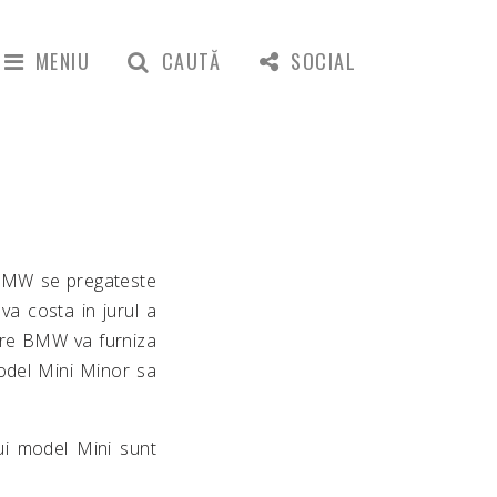
MENIU
CAUTĂ
SOCIAL
 BMW se pregateste
a costa in jurul a
are BMW va furniza
model Mini Minor sa
ui model Mini sunt