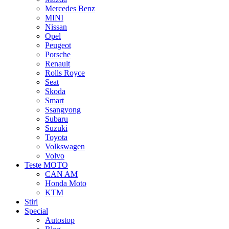
Mercedes Benz
MINI
Nissan
Opel
Peugeot
Porsche
Renault
Rolls Royce
Seat
Skoda
Smart
Ssangyong
Subaru
Suzuki
Toyota
Volkswagen
Volvo
Teste MOTO
CAN AM
Honda Moto
KTM
Stiri
Special
Autostop