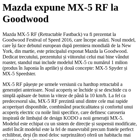
Mazda expune MX-5 RF la
Goodwood
Mazda MX-5 RF (Retractable Fastback) va fi prezentat la
Goodwood Festival of Speed 2016, care începe astăzi. Noul model,
care își face debutul european după premiera mondială de la New
York, din martie, este principalul exponat Mazda la Goodwood.
Dedicat trecutului, prezentului și viitorului celui mai bine vândut
roaster, standul mai include modelul MX-5 cu numărul 1 milion
(produs în Japonia în aprilie) și două concepte: MX-5 Spyder și
MX-5 Speedster.
MX-5 RF pășește pe urmele versiunii cu hardtop retractabil a
generației anterioare. Noul acoperiș se închide și se deschide cu o
simplă apăsare de buton la viteze de până la 10 km/h. La fel ca
predecesorul său, MX-5 RF prezintă unul dintre cele mai rapide
acoperișuri disponibile, combinând practicalitatea și confortul unui
acoperiș electric cu noile linii specifice, care definesc caroseria
inspirată de limbajul de design KODO a noii generații MX-5.
Modelul este echipat cu un sistem de direcție și suspensii modificate,
astfel încât modelul este la fel de manevrabil precum fratele perfect
echilibrat, deși (în mod deloc surprinzător) oferă un habitaclu mai