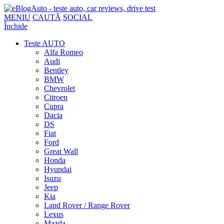
MENIU
CAUTĂ
SOCIAL
Închide
Teste AUTO
Alfa Romeo
Audi
Bentley
BMW
Chevrolet
Citroen
Cupra
Dacia
DS
Fiat
Ford
Great Wall
Honda
Hyundai
Isuzu
Jeep
Kia
Land Rover / Range Rover
Lexus
Mazda