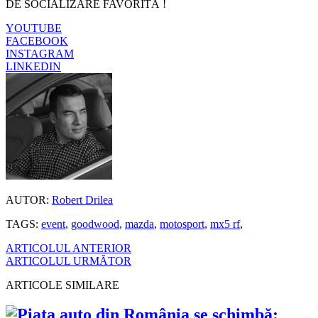
DE SOCIALIZARE FAVORITĂ !
YOUTUBE
FACEBOOK
INSTAGRAM
LINKEDIN
AUTOR:
Robert Drilea
TAGS:
event
,
goodwood
,
mazda
,
motosport
,
mx5 rf
,
ARTICOLUL ANTERIOR
ARTICOLUL URMĂTOR
ARTICOLE SIMILARE