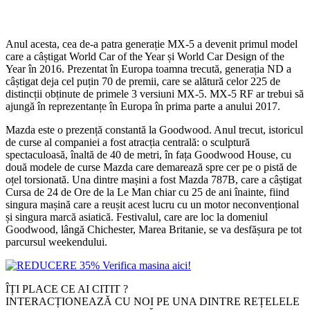
Anul acesta, cea de-a patra generație MX-5 a devenit primul model
care a câștigat World Car of the Year și World Car Design of the
Year în 2016. Prezentat în Europa toamna trecută, generația ND a
câștigat deja cel puțin 70 de premii, care se alătură celor 225 de
distincții obținute de primele 3 versiuni MX-5. MX-5 RF ar trebui să
ajungă în reprezentanțe în Europa în prima parte a anului 2017.
Mazda este o prezență constantă la Goodwood. Anul trecut, istoricul
de curse al companiei a fost atracția centrală: o sculptură
spectaculoasă, înaltă de 40 de metri, în fața Goodwood House, cu
două modele de curse Mazda care demarează spre cer pe o pistă de
oțel torsionată. Una dintre mașini a fost Mazda 787B, care a câștigat
Cursa de 24 de Ore de la Le Man chiar cu 25 de ani înainte, fiind
singura mașină care a reușit acest lucru cu un motor neconvențional
și singura marcă asiatică. Festivalul, care are loc la domeniul
Goodwood, lângă Chichester, Marea Britanie, se va desfășura pe tot
parcursul weekendului.
ÎȚI PLACE CE AI CITIT ?
INTERACȚIONEAZĂ CU NOI PE UNA DINTRE REȚELELE