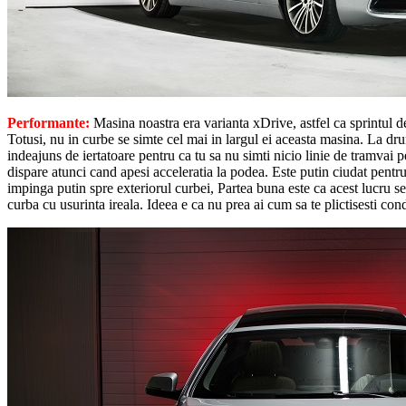
Performante:
Masina noastra era varianta xDrive, astfel ca sprintul 
Totusi, nu in curbe se simte cel mai in largul ei aceasta masina. La drum 
indeajuns de iertatoare pentru ca tu sa nu simti nicio linie de tramvai 
dispare atunci cand apesi acceleratia la podea. Este putin ciudat pentru
impinga putin spre exteriorul curbei, Partea buna este ca acest lucru se 
curba cu usurinta ireala. Ideea e ca nu prea ai cum sa te plictisesti c