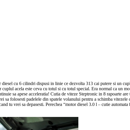
iesel cu 6 cilindri dispusi in linie ce dezvolta 313 cai putere si un cu
r cuplul acela este ceva cu totul si cu totul special. Era normal ca un mo
ontinuie sa apese acceleratia! Cutia de viteze Steptronic in 8 rapoarte are
 vrei sa folosesti padelele din spatele volanului pentru a schimba vitezele
cand tu vrei sa depasesti. Perechea “motor diesel 3.0 l – cutie automata 