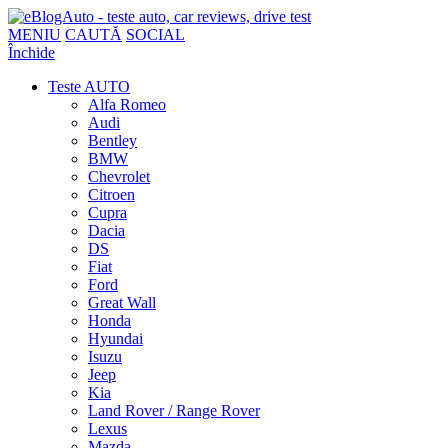
MENIU
CAUTĂ
SOCIAL
Închide
Teste AUTO
Alfa Romeo
Audi
Bentley
BMW
Chevrolet
Citroen
Cupra
Dacia
DS
Fiat
Ford
Great Wall
Honda
Hyundai
Isuzu
Jeep
Kia
Land Rover / Range Rover
Lexus
Mazda