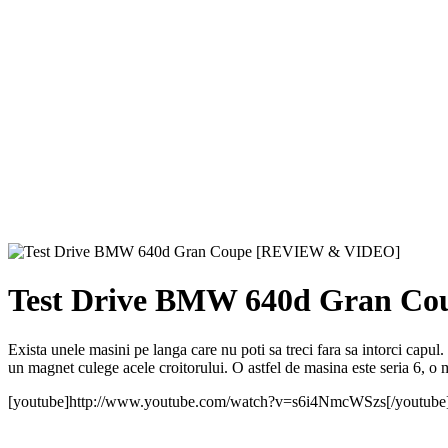
Test Drive BMW 640d Gran C
Exista unele masini pe langa care nu poti sa treci fara sa intorci capul. P
un magnet culege acele croitorului. O astfel de masina este seria 6, o m
[youtube]http://www.youtube.com/watch?v=s6i4NmcWSzs[/youtube