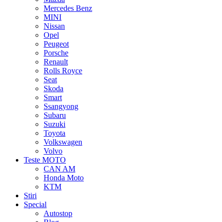
Mercedes Benz
MINI
Nissan
Opel
Peugeot
Porsche
Renault
Rolls Royce
Seat
Skoda
Smart
Ssangyong
Subaru
Suzuki
Toyota
Volkswagen
Volvo
Teste MOTO
CAN AM
Honda Moto
KTM
Stiri
Special
Autostop