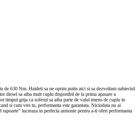
plu de 630 Nm. Haideti sa ne oprim putin aici si sa dezvoltam subiectul
tor diesel sa aiba mult cuplu disponibil de la prima apasare a
 tot timpul grija ca soferul sa aiba parte de valul imens de cuplu in
 cand si cum vrei tu, performanta este garantata. Niciodata nu ai
8 rapoarte” lucreaza in perfecta armonie pentru a-ti oferi performanta