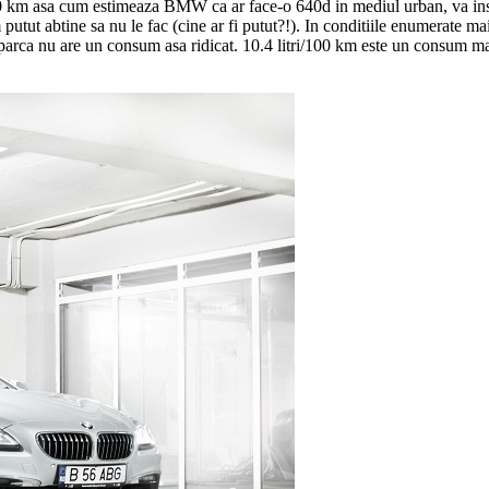
0 km asa cum estimeaza BMW ca ar face-o 640d in mediul urban, va insela
 putut abtine sa nu le fac (cine ar fi putut?!). In conditiile enumerate 
ca nu are un consum asa ridicat. 10.4 litri/100 km este un consum mai 