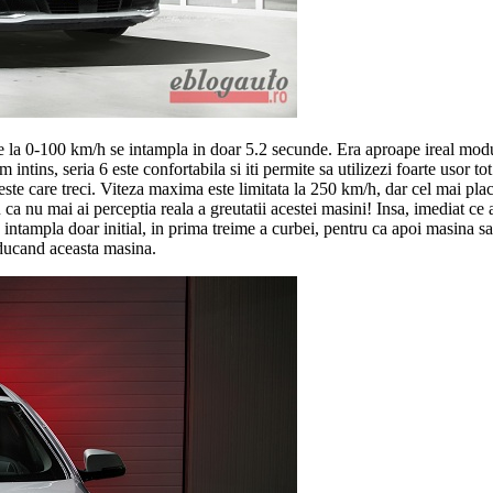
de la 0-100 km/h se intampla in doar 5.2 secunde. Era aproape ireal modu
intins, seria 6 este confortabila si iti permite sa utilizezi foarte usor to
peste care treci. Viteza maxima este limitata la 250 km/h, dar cel mai pla
 ca nu mai ai perceptia reala a greutatii acestei masini! Insa, imediat ce
intampla doar initial, in prima treime a curbei, pentru ca apoi masina sa i
onducand aceasta masina.