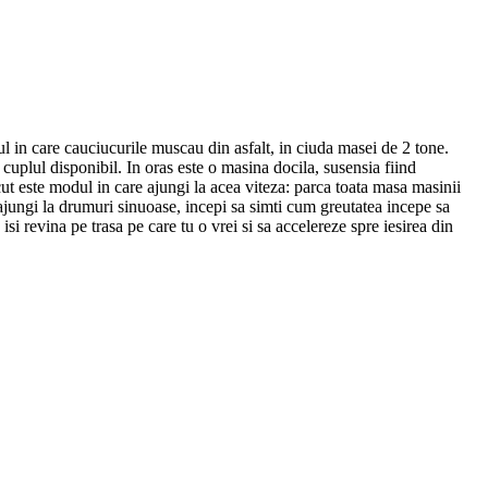
l in care cauciucurile muscau din asfalt, in ciuda masei de 2 tone.
t cuplul disponibil. In oras este o masina docila, susensia fiind
cut este modul in care ajungi la acea viteza: parca toata masa masinii
 ajungi la drumuri sinuoase, incepi sa simti cum greutatea incepe sa
si revina pe trasa pe care tu o vrei si sa accelereze spre iesirea din