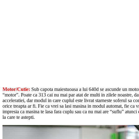
Motor/Cutie:
Sub capota maiestuoasa a lui 640d se ascunde un motor d
“motor”. Poate ca 313 cai nu mai par atat de multi in zilele noastre, da
acceleratiei, dar modul in care cuplul este livrat starneste soferul sa c
orice treapta ar fi. Fie ca vrei sa lasi masina in modul automat, fie ca
impresia ca masina te lasa fara cuplu sau ca nu mai are “suflu” atunci 
la care te astepti.