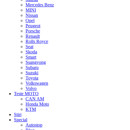
Mercedes Benz
MINI
Nissan
Opel
Peugeot
Porsche
Renault
Rolls Royce
Seat
Skoda
Smart
Ssangyong
Subaru
Suzuki
Toyota
Volkswagen
Volvo
Teste MOTO
CAN AM
Honda Moto
KTM
Stiri
Special
Autostop