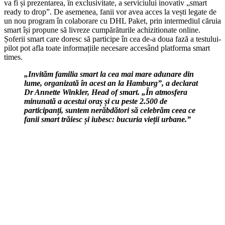
va fi și prezentarea, în exclusivitate, a serviciului inovativ „smart
ready to drop”. De asemenea, fanii vor avea acces la vești legate de
un nou program în colaborare cu DHL Paket, prin intermediul căruia
smart își propune să livreze cumpărăturile achizitionate online.
Șoferii smart care doresc să participe în cea de-a doua fază a testului-
pilot pot afla toate informațiile necesare accesând platforma smart
times.
„Invităm familia smart la cea mai mare adunare din
lume, organizată în acest an la Hamburg”, a declarat
Dr Annette Winkler, Head of smart. „În atmosfera
minunată a acestui oraș și cu peste 2.500 de
participanți, suntem nerăbdători să celebrăm ceea ce
fanii smart trăiesc și iubesc: bucuria vieții urbane.”