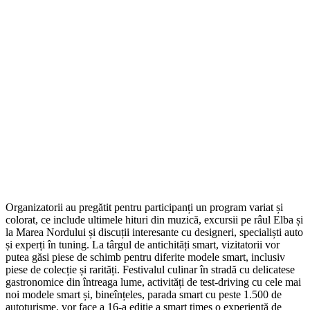
Organizatorii au pregătit pentru participanți un program variat și
colorat, ce include ultimele hituri din muzică, excursii pe râul Elba și
la Marea Nordului și discuții interesante cu designeri, specialiști auto
și experți în tuning. La târgul de antichități smart, vizitatorii vor
putea găsi piese de schimb pentru diferite modele smart, inclusiv
piese de colecție și rarități. Festivalul culinar în stradă cu delicatese
gastronomice din întreaga lume, activități de test-driving cu cele mai
noi modele smart și, bineînțeles, parada smart cu peste 1.500 de
autoturisme, vor face a 16-a ediție a smart times o experiență de