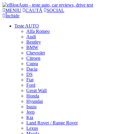
MENIU
CAUTĂ
SOCIAL
Închide
Teste AUTO
Alfa Romeo
Audi
Bentley
BMW
Chevrolet
Citroen
Cupra
Dacia
DS
Fiat
Ford
Great Wall
Honda
Hyundai
Isuzu
Jeep
Kia
Land Rover / Range Rover
Lexus
Mazda