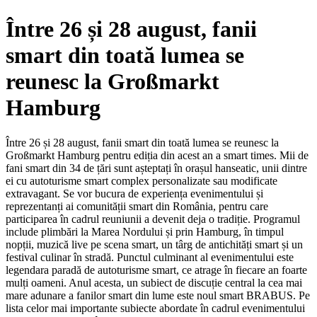
Între 26 și 28 august, fanii
smart din toată lumea se
reunesc la Großmarkt
Hamburg
Între 26 și 28 august, fanii smart din toată lumea se reunesc la
Großmarkt Hamburg pentru ediția din acest an a smart times. Mii de
fani smart din 34 de țări sunt așteptați în orașul hanseatic, unii dintre
ei cu autoturisme smart complex personalizate sau modificate
extravagant. Se vor bucura de experiența evenimentului și
reprezentanți ai comunității smart din România, pentru care
participarea în cadrul reuniunii a devenit deja o tradiție. Programul
include plimbări la Marea Nordului și prin Hamburg, în timpul
nopții, muzică live pe scena smart, un târg de antichități smart și un
festival culinar în stradă. Punctul culminant al evenimentului este
legendara paradă de autoturisme smart, ce atrage în fiecare an foarte
mulți oameni. Anul acesta, un subiect de discuție central la cea mai
mare adunare a fanilor smart din lume este noul smart BRABUS. Pe
lista celor mai importante subiecte abordate în cadrul evenimentului