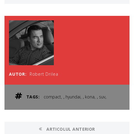
AUTOR:
Robert Drilea
,
,
,
,
TAGS:
compact
hyundai
kona
suv
ARTICOLUL ANTERIOR