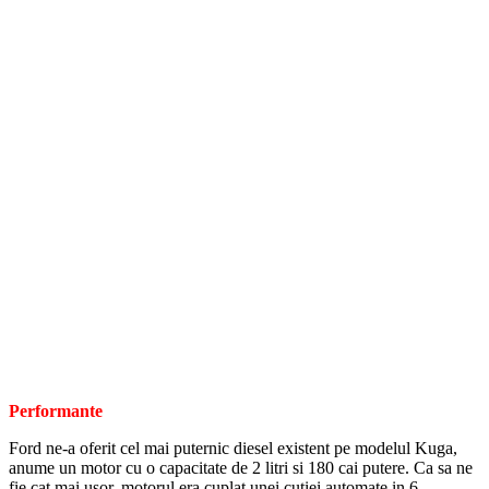
Performante
Ford ne-a oferit cel mai puternic diesel existent pe modelul Kuga,
anume un motor cu o capacitate de 2 litri si 180 cai putere. Ca sa ne
fie cat mai usor, motorul era cuplat unei cutiei automate in 6