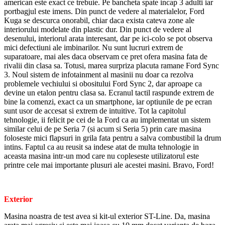
american este exact ce trebuie. Pe bancheta spate incap 3 adulti iar
portbagjul este imens. Din punct de vedere al materialelor, Ford
Kuga se descurca onorabil, chiar daca exista cateva zone ale
interiorului modelate din plastic dur. Din punct de vedere al
desenului, interiorul arata interesant, dar pe ici-colo se pot observa
mici defectiuni ale imbinarilor. Nu sunt lucruri extrem de
suparatoare, mai ales daca observam ce pret ofera masina fata de
rivalii din clasa sa. Totusi, marea surpriza placuta ramane Ford Sync
3. Noul sistem de infotainment al masinii nu doar ca rezolva
problemele vechiului si obositului Ford Sync 2, dar aproape ca
devine un etalon pentru clasa sa. Ecranul tactil raspunde extrem de
bine la comenzi, exact ca un smartphone, iar optiunile de pe ecran
sunt usor de accesat si extrem de intuitive. Tot la capitolul
tehnologie, ii felicit pe cei de la Ford ca au implementat un sistem
similar celui de pe Seria 7 (si acum si Seria 5) prin care masina
foloseste mici flapsuri in grila fata pentru a salva combustibil la drum
intins. Faptul ca au reusit sa indese atat de multa tehnologie in
aceasta masina intr-un mod care nu copleseste utilizatorul este
printre cele mai importante plusuri ale acestei masini. Bravo, Ford!
Exterior
Masina noastra de test avea si kit-ul exterior ST-Line. Da, masina