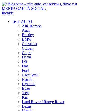
MENIU
CAUTĂ
SOCIAL
Închide
Teste AUTO
Alfa Romeo
Audi
Bentley
BMW
Chevrolet
Citroen
Cupra
Dacia
DS
Fiat
Ford
Great Wall
Honda
Hyundai
Isuzu
Jeep
Kia
Land Rover / Range Rover
Lexus
Mazda