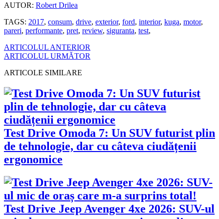
AUTOR:
Robert Drilea
TAGS:
2017
,
consum
,
drive
,
exterior
,
ford
,
interior
,
kuga
,
motor
,
pareri
,
performante
,
pret
,
review
,
siguranta
,
test
,
ARTICOLUL ANTERIOR
ARTICOLUL URMĂTOR
ARTICOLE SIMILARE
Test Drive Omoda 7: Un SUV futurist plin
de tehnologie, dar cu câteva ciudățenii
ergonomice
Test Drive Jeep Avenger 4xe 2026: SUV-ul