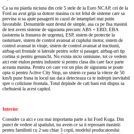
Ca sa nu piarda niciuna din cele 5 stele de la Euro NCAP, cei de la
Ford au avut grija sa doteze masina cu tot felul de sisteme care sa
previna si sa ajute pasagerii in cazul de intamplari mai putin
favorabile. Denumirile sunt destul de simple, asa ca pe fisa masinii
de test avem sisteme de siguranta precum: ABS + EBD, EBA
(asistenta la franarea de urgenta), ESP, sistem de protectie la
rasturnare, sistem de control avansat al cuplului motor, sistem de
control avansat in viraje, sistem de control avansat al tractiunii,
airbag-uri frontale si laterale pentru sofer si pasager, airbag-uri tip
cortina si pentru genunchi. Nu exista nicio omisiune, tot ce vedem
aici este etalon pentru industrie si pentru clasa din care face parte
aceasta masina. Pentru cei care vor un plus de siguranta se poate
opta si pentru Active City Stop, un sistem ce pana la viteze de 50
km/h pune frana in locul tau daca detecteaza ca te indrepti inevitabil
spre o coliziune frontala. Totul depinde de cati bani esti dispus sa
cheltuiesti la acest capitol.
Interior
Consider ca aici e cea mai importanta parte a lui Ford Kuga. Din
punct de vedere al spatiului, nu avem ce sa ii reprosam masinii:
pentru familistii cu 2 sau chiar 3 copii, modelul producatorului