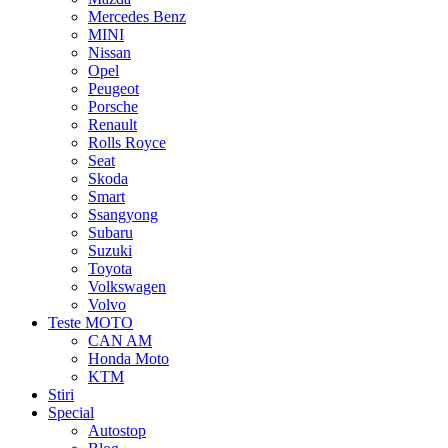
Mercedes Benz
MINI
Nissan
Opel
Peugeot
Porsche
Renault
Rolls Royce
Seat
Skoda
Smart
Ssangyong
Subaru
Suzuki
Toyota
Volkswagen
Volvo
Teste MOTO
CAN AM
Honda Moto
KTM
Stiri
Special
Autostop