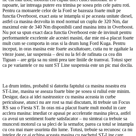
rapoarte, iar intreaga putere era trimisa pe sosea prin cele patru roti.
Pentru ca motoarele celor de la Ford se bazeaza foarte mult pe
functia Overboost, exact asta se intampla si pe aceasta unitate diesel,
astfel ca masina dezvolta in mod normal un cuplu de 320 Nm, dar
maximul este de 340 Nm disponibili cand masina intra in Overboost.
Nu pot sa spun exact daca functia Overboost este de invinuit pentru
performantele excelente ale acestei masini, dar mie mi-a placut foarte
mult cum se comporta in oras si la drum lung Ford Kuga. Pentru
inceput, in oras masina este foarte ascultatoare, cutia nu te zgaltaie la
viteze joase, iar suspensia – desi nu la fel de rafinata ca cea din
Tiguan – are grija sa nu simti prea tare liniile de tramvai. Totusi sper
ca pe variantele ce nu sunt ST Line suspensia este un pic mai docila.
La drum intins, probabil si datorita faptului ca masina noastra era
ST-Line, masina se aseaza foarte bine pe sosea si ruliul este minim.
Desigur, daca ai idei nastrusnice cu masina aceasta in curbe
periculoase, atunci nu are rost sa mai discutam, iti trebuie un Focus
RS sau o Fiesta ST. In oras mi-a placut foarte mult modul in care
acclera masina: imediat ce apasai pe acceleratie masina pleca, astfel
ca aveai un sentiment foarte satisfacator – nu simteai ca trebuie sa
muncesti motorul ca sa pleci de la semafor, parea ca totul se intampla
cu cea mai mare usurinta din lume. Totusi, trebuie sa recunosc ca nu
inteleg de ce ai echipa aceasta masina cu pachetul ST-Line care,