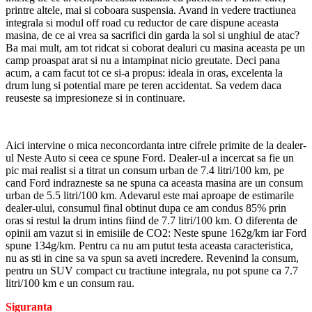
printre altele, mai si coboara suspensia. Avand in vedere tractiunea
integrala si modul off road cu reductor de care dispune aceasta
masina, de ce ai vrea sa sacrifici din garda la sol si unghiul de atac?
Ba mai mult, am tot ridcat si coborat dealuri cu masina aceasta pe un
camp proaspat arat si nu a intampinat nicio greutate. Deci pana
acum, a cam facut tot ce si-a propus: ideala in oras, excelenta la
drum lung si potential mare pe teren accidentat. Sa vedem daca
reuseste sa impresioneze si in continuare.
Aici intervine o mica neconcordanta intre cifrele primite de la dealer-
ul Neste Auto si ceea ce spune Ford. Dealer-ul a incercat sa fie un
pic mai realist si a titrat un consum urban de 7.4 litri/100 km, pe
cand Ford indrazneste sa ne spuna ca aceasta masina are un consum
urban de 5.5 litri/100 km. Adevarul este mai aproape de estimarile
dealer-ului, consumul final obtinut dupa ce am condus 85% prin
oras si restul la drum intins fiind de 7.7 litri/100 km. O diferenta de
opinii am vazut si in emisiile de CO2: Neste spune 162g/km iar Ford
spune 134g/km. Pentru ca nu am putut testa aceasta caracteristica,
nu as sti in cine sa va spun sa aveti incredere. Revenind la consum,
pentru un SUV compact cu tractiune integrala, nu pot spune ca 7.7
litri/100 km e un consum rau.
Siguranta