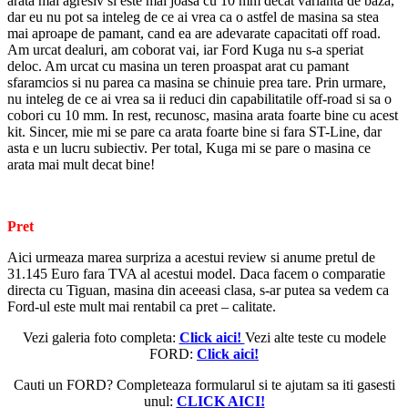
arata mai agresiv si este mai joasa cu 10 mm decat varianta de baza,
dar eu nu pot sa inteleg de ce ai vrea ca o astfel de masina sa stea
mai aproape de pamant, cand ea are adevarate capacitati off road.
Am urcat dealuri, am coborat vai, iar Ford Kuga nu s-a speriat
deloc. Am urcat cu masina un teren proaspat arat cu pamant
sfaramcios si nu parea ca masina se chinuie prea tare. Prin urmare,
nu inteleg de ce ai vrea sa ii reduci din capabilitatile off-road si sa o
cobori cu 10 mm. In rest, recunosc, masina arata foarte bine cu acest
kit. Sincer, mie mi se pare ca arata foarte bine si fara ST-Line, dar
asta e un lucru subiectiv. Per total, Kuga mi se pare o masina ce
arata mai mult decat bine!
Pret
Aici urmeaza marea surpriza a acestui review si anume pretul de
31.145 Euro fara TVA al acestui model. Daca facem o comparatie
directa cu Tiguan, masina din aceeasi clasa, s-ar putea sa vedem ca
Ford-ul este mult mai rentabil ca pret – calitate.
Vezi galeria foto completa:
Click aici!
Vezi alte teste cu modele
FORD:
Click aici!
Cauti un FORD? Completeaza formularul si te ajutam sa iti gasesti
unul:
CLICK AICI!