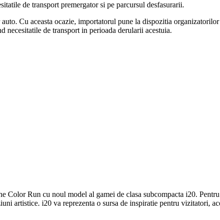
tatile de transport premergator si pe parcursul desfasurarii.
uto. Cu aceasta ocazie, importatorul pune la dispozitia organizatorilor
necesitatile de transport in perioada derularii acestuia.
 The Color Run cu noul model al gamei de clasa subcompacta i20. Pentru a
iuni artistice. i20 va reprezenta o sursa de inspiratie pentru vizitatori,