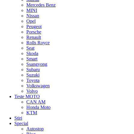
Mercedes Benz
MINI
Nissan
Opel
Peugeot
Porsche
Renault
Rolls Royce
Seat
Skoda
Smart
Ssangyong
Subaru
Suzuki
Toyota
Volkswagen
Volvo
Teste MOTO
CAN AM
Honda Moto
KTM
Stiri
Special
Autostop