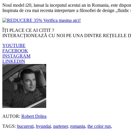
Noul model i20, lansat la inceputul acestui an in Romania, este disponib
Inspirata de cea mai recenta interpretare a filosofiei de design „flui
ÎȚI PLACE CE AI CITIT ?
INTERACȚIONEAZĂ CU NOI PE UNA DINTRE REȚELELE D
YOUTUBE
FACEBOOK
INSTAGRAM
LINKEDIN
AUTOR:
Robert Drilea
TAGS:
bucuresti
,
hyundai
,
partener
,
romania
,
the color run
,