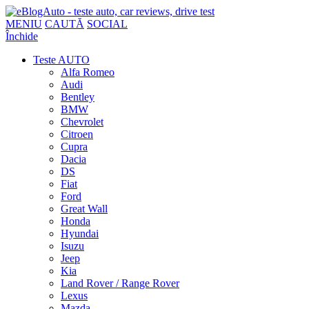
MENIU
CAUTĂ
SOCIAL
Închide
Teste AUTO
Alfa Romeo
Audi
Bentley
BMW
Chevrolet
Citroen
Cupra
Dacia
DS
Fiat
Ford
Great Wall
Honda
Hyundai
Isuzu
Jeep
Kia
Land Rover / Range Rover
Lexus
Mazda