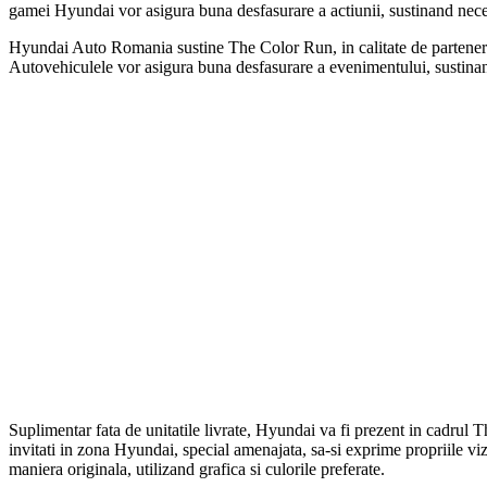
gamei Hyundai vor asigura buna desfasurare a actiunii, sustinand necesi
Hyundai Auto Romania sustine The Color Run, in calitate de partener a
Autovehiculele vor asigura buna desfasurare a evenimentului, sustinand 
Suplimentar fata de unitatile livrate, Hyundai va fi prezent in cadrul
invitati in zona Hyundai, special amenajata, sa-si exprime propriile viz
maniera originala, utilizand grafica si culorile preferate.