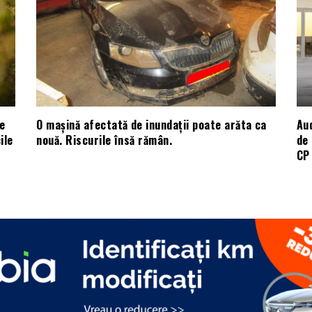
e
O mașină afectată de inundații poate arăta ca
Aud
ile
nouă. Riscurile însă rămân.
de 
CP 