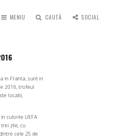
MENIU
CAUTĂ
SOCIAL
2016
 in Franta, sunt in
ie 2016, trofeul
te locatii,
 in culorile UEFA
rei zile, cu
dintre cele 25 de