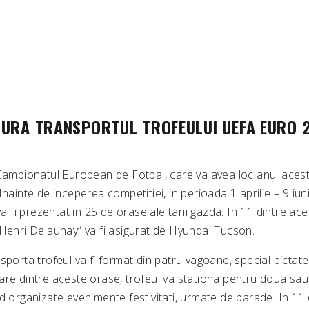
GURA TRANSPORTUL TROFEULUI UEFA EURO 
 Campionatul European de Fotbal, care va avea loc anul acesta
Inainte de inceperea competitiei, in perioada 1 aprilie – 9 iun
i prezentat in 25 de orase ale tarii gazda. In 11 dintre aces
„Henri Delaunay” va fi asigurat de Hyundai Tucson.
sporta trofeul va fi format din patru vagoane, special pictate
re dintre aceste orase, trofeul va stationa pentru doua sau t
d organizate evenimente festivitati, urmate de parade. In 11 