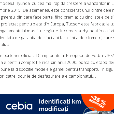
odelul Hyundai cu cea mai rapida crestere a vanzarilor in E
mbrie 2015. De asemenea, este considerat unul dintre cele 
gmentul din care face parte, fiind premiat cu cinci stele de 
 proiectat pentru piata din Europa, Tucson este fabricat la u
ngajamentului marcii in regiune. Increderea Hyundai in calita
ntiata de garantia de cinci ani fara limita de kilometri, care 
lizat.
 partener oficial al Campionatului European de Fotbal UEF
iale pentru competitie inca din anul 2000, odata cu etapa de
pune la dispozitie modelele gamei pentru transportul in sigur
atilor, catre locurile de desfasurare ale campionatului.