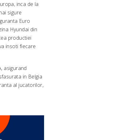
uropa, inca de la
mai sigure
siguranta Euro
zina Hyundai din
tea productiei
va insoti fiecare
A, asigurand
sfasurata in Belgia
anta al jucatorilor,