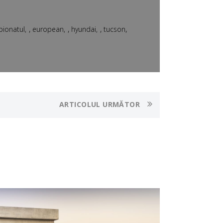
,
,
,
,
ionatul
european
hyundai
tucson
ARTICOLUL URMĂTOR