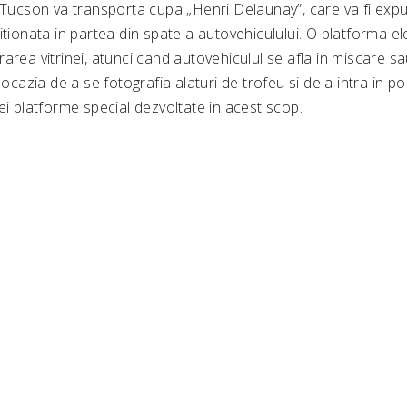
 Tucson va transporta cupa „Henri Delaunay”, care va fi expu
itionata in partea din spate a autovehiculului. O platforma el
area vitrinei, atunci cand autovehiculul se afla in miscare sa
 ocazia de a se fotografia alaturi de trofeu si de a intra in po
ei platforme special dezvoltate in acest scop.