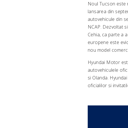
Noul Tucson este m
lansarea din septe
autovehicule din se
NCAP. Dezvoltat si
Cehia, ca parte a a
europene este evide
nou model comercia
Hyundai Motor este
autovehiculele ofic
si Olanda. Hyundai 
oficialilor si invit