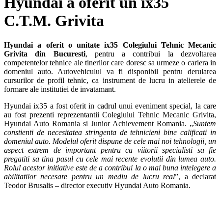
Hyundai a oferit un ix35
C.T.M. Grivita
Hyundai a oferit o unitate ix35 Colegiului Tehnic Mecanic
Grivita din Bucuresti
, pentru a contribui la dezvoltarea
competentelor tehnice ale tinerilor care doresc sa urmeze o cariera in
domeniul auto. Autovehiculul va fi disponibil pentru derularea
cursurilor de profil tehnic, ca instrument de lucru in atelierele de
formare ale institutiei de invatamant.
Hyundai ix35 a fost oferit in cadrul unui eveniment special, la care
au fost prezenti reprezentantii Colegiului Tehnic Mecanic Grivita,
Hyundai Auto Romania si Junior Achievement Romania. „
Suntem
constienti de necesitatea stringenta de tehnicieni bine calificati in
domeniul auto. Modelul oferit dispune de cele mai noi tehnologii, un
aspect extrem de important pentru ca viitorii specialisti sa fie
pregatiti sa tina pasul cu cele mai recente evolutii din lumea auto.
Rolul acestor initiative este de a contribui la o mai buna intelegere a
abilitatilor necesare pentru un mediu de lucru real
”, a declarat
Teodor Brusalis – director executiv Hyundai Auto Romania.