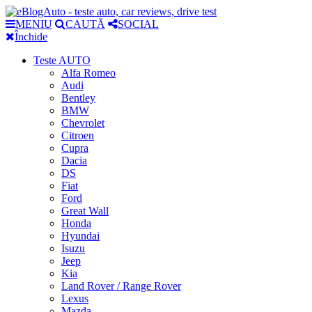
MENIU
CAUTĂ
SOCIAL
Închide
Teste AUTO
Alfa Romeo
Audi
Bentley
BMW
Chevrolet
Citroen
Cupra
Dacia
DS
Fiat
Ford
Great Wall
Honda
Hyundai
Isuzu
Jeep
Kia
Land Rover / Range Rover
Lexus
Mazda