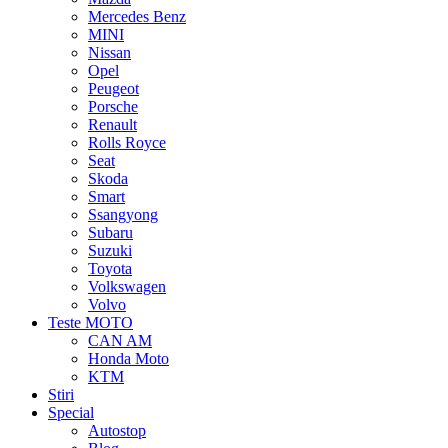
Mercedes Benz
MINI
Nissan
Opel
Peugeot
Porsche
Renault
Rolls Royce
Seat
Skoda
Smart
Ssangyong
Subaru
Suzuki
Toyota
Volkswagen
Volvo
Teste MOTO
CAN AM
Honda Moto
KTM
Stiri
Special
Autostop