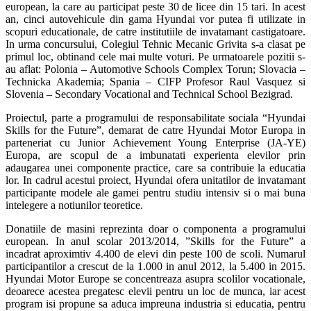
european, la care au participat peste 30 de licee din 15 tari. In acest
an, cinci autovehicule din gama Hyundai vor putea fi utilizate in
scopuri educationale, de catre institutiile de invatamant castigatoare.
In urma concursului, Colegiul Tehnic Mecanic Grivita s-a clasat pe
primul loc, obtinand cele mai multe voturi. Pe urmatoarele pozitii s-
au aflat: Polonia – Automotive Schools Complex Torun; Slovacia –
Technicka Akademia; Spania – CIFP Profesor Raul Vasquez si
Slovenia – Secondary Vocational and Technical School Bezigrad.
Proiectul, parte a programului de responsabilitate sociala “Hyundai
Skills for the Future”, demarat de catre Hyundai Motor Europa in
parteneriat cu Junior Achievement Young Enterprise (JA-YE)
Europa, are scopul de a imbunatati experienta elevilor prin
adaugarea unei componente practice, care sa contribuie la educatia
lor. In cadrul acestui proiect, Hyundai ofera unitatilor de invatamant
participante modele ale gamei pentru studiu intensiv si o mai buna
intelegere a notiunilor teoretice.
Donatiile de masini reprezinta doar o componenta a programului
european. In anul scolar 2013/2014, ”Skills for the Future” a
incadrat aproximtiv 4.400 de elevi din peste 100 de scoli. Numarul
participantilor a crescut de la 1.000 in anul 2012, la 5.400 in 2015.
Hyundai Motor Europe se concentreaza asupra scolilor vocationale,
deoarece acestea pregatesc elevii pentru un loc de munca, iar acest
program isi propune sa aduca impreuna industria si educatia, pentru