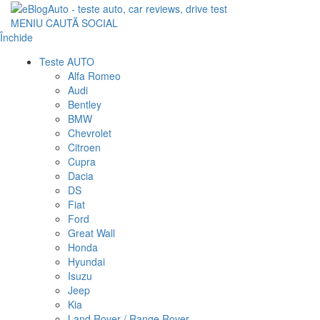
MENIU
CAUTĂ
SOCIAL
Închide
Teste AUTO
Alfa Romeo
Audi
Bentley
BMW
Chevrolet
Citroen
Cupra
Dacia
DS
Fiat
Ford
Great Wall
Honda
Hyundai
Isuzu
Jeep
Kia
Land Rover / Range Rover