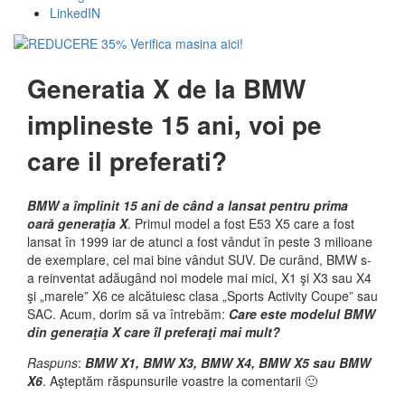
LinkedIN
Generatia X de la BMW
implineste 15 ani, voi pe
care il preferati?
BMW a împlinit 15 ani de când a lansat pentru prima
oară generaţia X
. Primul model a fost E53 X5 care a fost
lansat în 1999 iar de atunci a fost vândut în peste 3 milioane
de exemplare, cel mai bine vândut SUV. De curând, BMW s-
a reinventat adăugând noi modele mai mici, X1 şi X3 sau X4
şi „marele” X6 ce alcătuiesc clasa „Sports Activity Coupe” sau
SAC. Acum, dorim să va întrebăm:
Care este modelul BMW
din generaţia X care îl preferaţi mai mult?
Raspuns
:
BMW X1, BMW X3, BMW X4, BMW X5 sau BMW
X6
. Aşteptăm răspunsurile voastre la comentarii 🙂