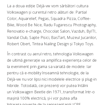
La a doua ediție Déjà-vw vom sărbători cultura
Volkswagen și curentul retro alături de: Partial
Color, Aquarelief, Pegas, Squadra Pizza, Coffee-
Bike, Wood Be Nice, Radu Fugarescu Photography,
Renovatio e-charge, Chocolat Salon, Vazduh, ByITI,
Vandal Club, Sapte Pisici, BasTart, Muzeul Jucariilor,
Robert Obert, Tintea Nailing Design și Tokyo Toys.
În contrast cu aerul retro, tehnologia Volkswagen
de ultimă generație va amplifica experiența celor de
la eveniment prin gama sa variată de modele. Iar
pentru că e-mobility înseamnă tehnologie, de la
Déjà-vw nu vor lipsi nici modelele electrice și plug-in
hibride. Totodată, cei prezenți vor putea întâlni
un Volkswagen Beetle din 1971, transformat într-o
mașină 100% electrică, și-i vor putea afla
întreaga poveste de la reprezentanții ICPE,