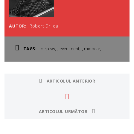
AUTOR:
Robert Drilea
,
,
,
TAGS:
deja vw
eveniment
midocar
ARTICOLUL ANTERIOR
ARTICOLUL URMĂTOR