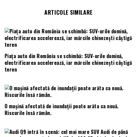
ARTICOLE SIMILARE
Piața auto din România se schimbă: SUV-urile domină,
electrificarea accelerează, iar mărcile chinezești câștigă
teren
O mașină afectată de inundații poate arăta ca nouă.
Riscurile însă rămân.