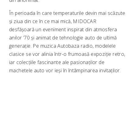
din anonimat.
În perioada în care temperaturile devin mai scăzute
și ziua din ce în ce mai mică, MIDOCAR
desfășoară un eveniment inspirat din atmosfera
anilor ’70 și animat de tehnologie auto de ultimă
generație. Pe muzica Autobaza radio, modelele
clasice se vor alinia într-o frumoasă expoziție retro,
iar colecțiile fascinante ale pasionaților de
machetele auto vor ieși în întâmpinarea invitaților.