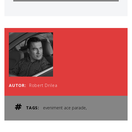
AUTOR:
Robert Drilea
,
TAGS:
eveniment ace parade