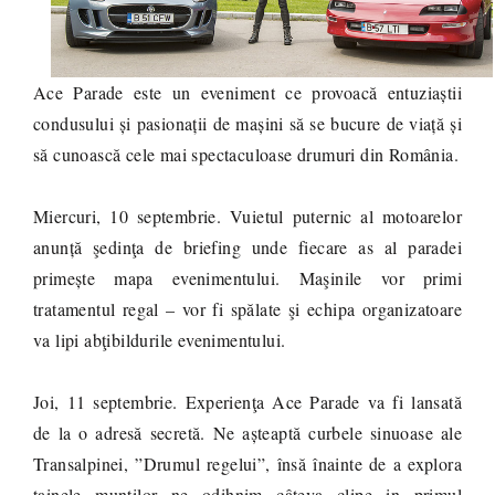
Ace Parade este un eveniment ce provoacă entuziaștii
condusului și pasionații de mașini să se bucure de viață și
să cunoască cele mai spectaculoase drumuri din România.
Miercuri, 10 septembrie. Vuietul puternic al motoarelor
anunță şedinţa de briefing unde fiecare as al paradei
primește mapa evenimentului. Maşinile vor primi
tratamentul regal – vor fi spălate şi echipa organizatoare
va lipi abţibildurile evenimentului.
Joi, 11 septembrie. Experienţa Ace Parade va fi lansată
de la o adresă secretă. Ne așteaptă curbele sinuoase ale
Transalpinei, ”Drumul regelui”, însă înainte de a explora
tainele munţilor ne odihnim câteva clipe in primul