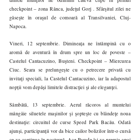
checkpoint – zona Rânca, judeţul Gorj . Sfărşitul zilei ne
găseşte în oraşul de comoară al Transilvaniei, Cluj-
Napoca.
Vineri, 12 septembrie. Dimineața ne întămpină cu o
aromă de aventură în drum spre un loc de poveste –
Castelul Cantacuzino, Buşteni. Checkpoint – Miercurea
Ciuc. Seara se prelungește cu o petrecere privată cu
invitaţi speciali, la Castelul Cantacuzino, iar la adapostul
nopții vom depăși limitele distracţiei şi ale eleganţei.
Sâmbătă, 13 septembrie. Aerul răcoros al muntelui
mângâie siluetele maşinilor şi şopteşte cu blândeţe noua
destinaţie: circuitul de curse Speed Park Bacău. Odată
ajunși, participanții vor da bice cailor bolizilor într-o cursă
ce va continua în nocturnă. Ace Parade își va premia apoi