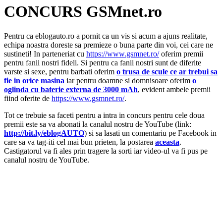
CONCURS GSMnet.ro
Pentru ca eblogauto.ro a pornit ca un vis si acum a ajuns realitate,
echipa noastra doreste sa premieze o buna parte din voi, cei care ne
sustineti! In parteneriat cu
https://www.gsmnet.ro/
oferim premii
pentru fanii nostri fideli. Si pentru ca fanii nostri sunt de diferite
varste si sexe, pentru barbati oferim
o trusa de scule ce ar trebui sa
fie in orice masina
iar pentru doamne si domnisoare oferim
o
oglinda cu baterie externa de 3000 mAh
, evident ambele premii
fiind oferite de
https://www.gsmnet.ro/
.
Tot ce trebuie sa faceti pentru a intra in concurs pentru cele doua
premii este sa va abonati la canalul nostru de YouTube (link:
http://bit.ly/eblogAUTO
) si sa lasati un comentariu pe Facebook in
care sa va tag-iti cel mai bun prieten, la postarea
aceasta
.
Castigatorul va fi ales prin tragere la sorti iar video-ul va fi pus pe
canalul nostru de YouTube.