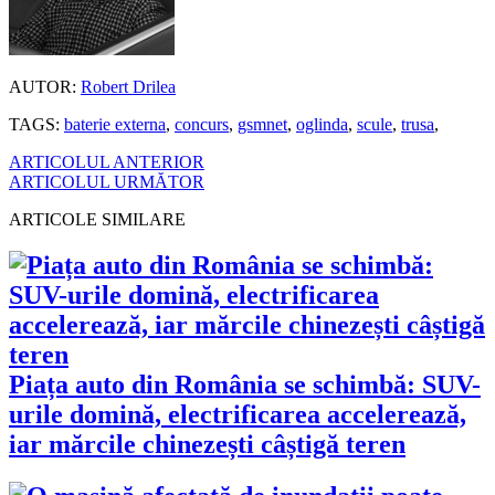
AUTOR:
Robert Drilea
TAGS:
baterie externa
,
concurs
,
gsmnet
,
oglinda
,
scule
,
trusa
,
ARTICOLUL ANTERIOR
ARTICOLUL URMĂTOR
ARTICOLE SIMILARE
Piața auto din România se schimbă: SUV-
urile domină, electrificarea accelerează,
iar mărcile chinezești câștigă teren