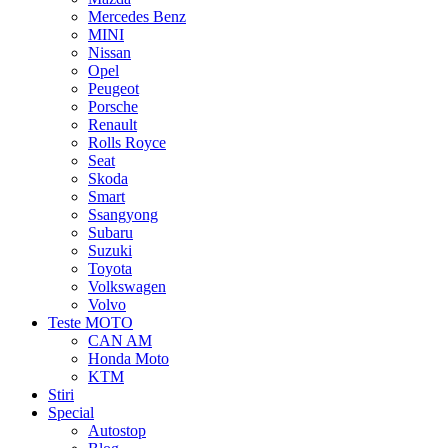
Mercedes Benz
MINI
Nissan
Opel
Peugeot
Porsche
Renault
Rolls Royce
Seat
Skoda
Smart
Ssangyong
Subaru
Suzuki
Toyota
Volkswagen
Volvo
Teste MOTO
CAN AM
Honda Moto
KTM
Stiri
Special
Autostop