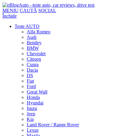
MENIU
CAUTĂ
SOCIAL
Închide
Teste AUTO
Alfa Romeo
Audi
Bentley
BMW
Chevrolet
Citroen
Cupra
Dacia
DS
Fiat
Ford
Great Wall
Honda
Hyundai
Isuzu
Jeep
Kia
Land Rover / Range Rover
Lexus
Mazda