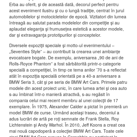
Erba au oferit, şi de această dată, decorul perfect pentru
acest eveniment ilustru şi cu o lungă tradiţie, centrat în jurul
automobilelor şi motocicletelor de epocă. Vizitatori din lumea
întreagă au salutat parada modelelor din competiţie şi au
aplaudat eleganţa şi frumuseţea estetică a acestor modele,
dar şi extravaganţa prototipurilor şi conceptelor.
Diversele expoziţii speciale şi motto-ul evenimentului –
„Seventies Style” – au contribuit la crearea unei ambianţe
evocatoare bogate. De exemplu, aniversarea „90 de ani de
Rolls-Royce Phantom” a fost sărbătorită printr-o categorie
specială a competiţiei, în timp ce tema anilor ’70 s-a reflectat
atât în expoziţia specială orientată pe a 40-a aniversare a
BMW Seria 3, cât şi pe seria de BMW Art Cars. Primele patru
modele din acest proiect unic, în care lumea artei şi cea auto
s-au îmbinat într-o manieră atractivă, s-au regăsit în
compania celui mai recent membru al unei colecţii de 17
exemplare. În 1975, Alexander Calder a pictat în premieră un
model BMW de curse. Urmând acelaşi traseu, deceniul a
adus lucrări de artă pe roţi semnate de Frank Stella, Roy
Lichtenstein şi Andy Warhol. În 2010, Jeff Koons a creat cea
mai nouă capodoperă a colecţiei BMW Art Cars. Toate cele