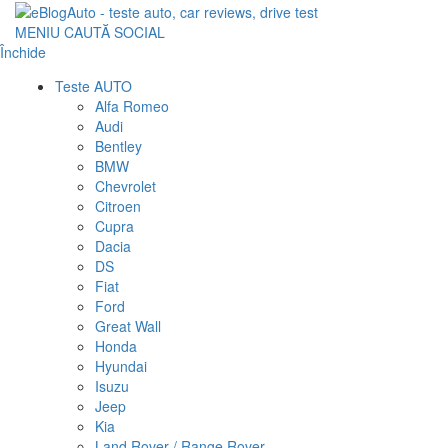
MENIU
CAUTĂ
SOCIAL
Închide
Teste AUTO
Alfa Romeo
Audi
Bentley
BMW
Chevrolet
Citroen
Cupra
Dacia
DS
Fiat
Ford
Great Wall
Honda
Hyundai
Isuzu
Jeep
Kia
Land Rover / Range Rover