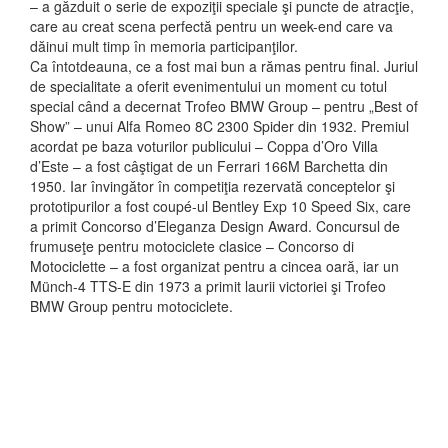
– a găzduit o serie de expoziţii speciale şi puncte de atracţie,
care au creat scena perfectă pentru un week-end care va
dăinui mult timp în memoria participanţilor.
Ca întotdeauna, ce a fost mai bun a rămas pentru final. Juriul
de specialitate a oferit evenimentului un moment cu totul
special când a decernat Trofeo BMW Group – pentru „Best of
Show” – unui Alfa Romeo 8C 2300 Spider din 1932. Premiul
acordat pe baza voturilor publicului – Coppa d’Oro Villa
d’Este – a fost câştigat de un Ferrari 166M Barchetta din
1950. Iar învingător în competiţia rezervată conceptelor şi
prototipurilor a fost coupé-ul Bentley Exp 10 Speed Six, care
a primit Concorso d’Eleganza Design Award. Concursul de
frumuseţe pentru motociclete clasice – Concorso di
Motociclette – a fost organizat pentru a cincea oară, iar un
Münch-4 TTS-E din 1973 a primit laurii victoriei şi Trofeo
BMW Group pentru motociclete.