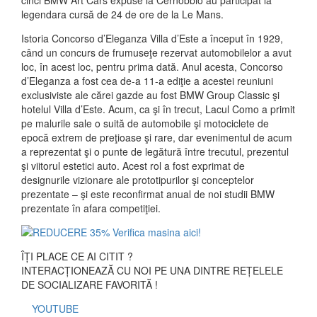
cinci BMW Art Cars expuse la Cernobbio au participat la
legendara cursă de 24 de ore de la Le Mans.
Istoria Concorso d’Eleganza Villa d’Este a început în 1929,
când un concurs de frumuseţe rezervat automobilelor a avut
loc, în acest loc, pentru prima dată. Anul acesta, Concorso
d’Eleganza a fost cea de-a 11-a ediţie a acestei reuniuni
exclusiviste ale cărei gazde au fost BMW Group Classic şi
hotelul Villa d’Este. Acum, ca şi în trecut, Lacul Como a primit
pe malurile sale o suită de automobile şi motociclete de
epocă extrem de preţioase şi rare, dar evenimentul de acum
a reprezentat şi o punte de legătură între trecutul, prezentul
şi viitorul estetici auto. Acest rol a fost exprimat de
designurile vizionare ale prototipurilor şi conceptelor
prezentate – şi este reconfirmat anual de noi studii BMW
prezentate în afara competiţiei.
ÎȚI PLACE CE AI CITIT ?
INTERACȚIONEAZĂ CU NOI PE UNA DINTRE REȚELELE
DE SOCIALIZARE FAVORITĂ !
YOUTUBE