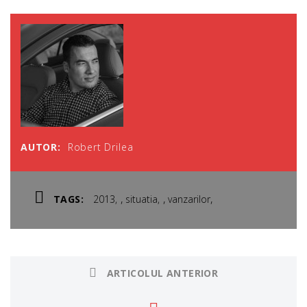
AUTOR:
Robert Drilea
,
,
,
TAGS:
2013
situatia
vanzarilor
ARTICOLUL ANTERIOR