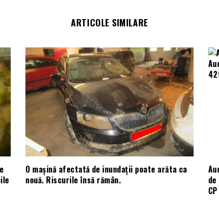
ARTICOLE SIMILARE
e
O mașină afectată de inundații poate arăta ca
Aud
ile
nouă. Riscurile însă rămân.
de 
CP 