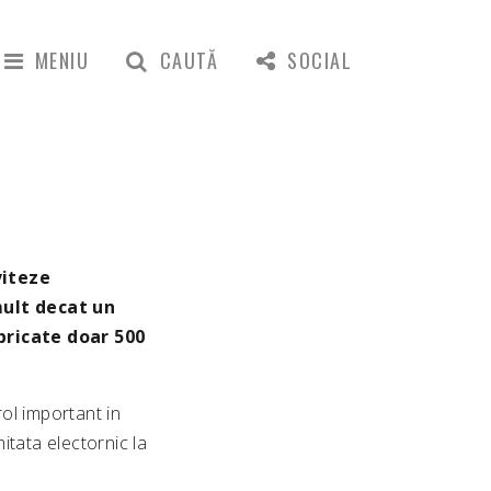
MENIU
CAUTĂ
SOCIAL
viteze
mult decat un
bricate doar 500
ol important in
mitata electornic la