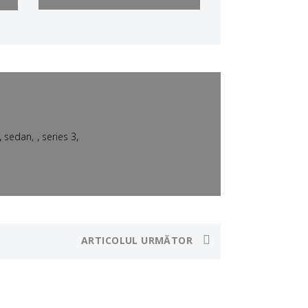
,
,
,
sedan
series 3
ARTICOLUL URMĂTOR