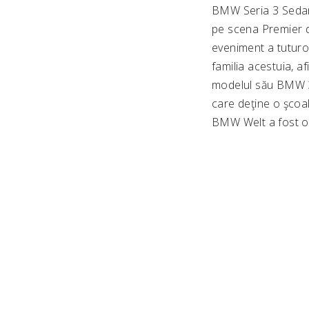
BMW Seria 3 Sedan c
pe scena Premier d
eveniment a tuturor 
familia acestuia, a
modelul său BMW 32
care deţine o şcoal
BMW Welt a fost o 