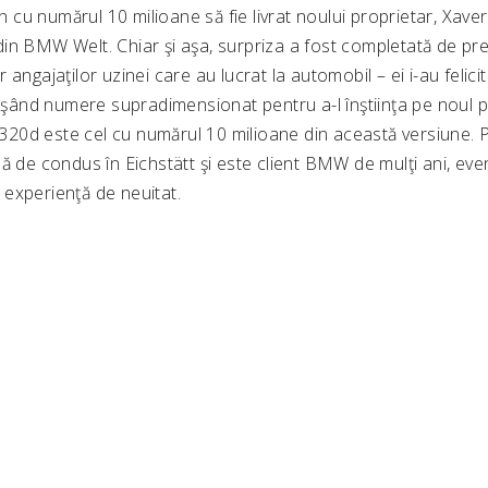
u numărul 10 milioane să fie livrat noului proprietar, Xaver B
in BMW Welt. Chiar şi aşa, surpriza a fost completată de pre
angajaţilor uzinei care au lucrat la automobil – ei i-au felicita
fişând numere supradimensionat pentru a-l înştiinţa pe noul p
0d este cel cu numărul 10 milioane din această versiune. Pe
ă de condus în Eichstätt şi este client BMW de mulţi ani, eve
experienţă de neuitat.