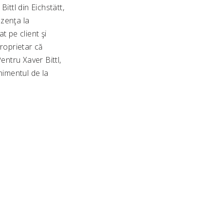
ittl din Eichstätt,
zenţa la
t pe client şi
roprietar că
ntru Xaver Bittl,
nimentul de la