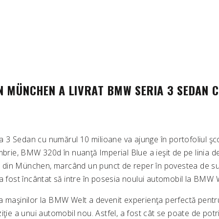
N MÜNCHEN A LIVRAT BMW SERIA 3 SEDAN 
3 Sedan cu numărul 10 milioane va ajunge în portofoliul şco
mbrie, BMW 320d în nuanţă Imperial Blue a ieşit de pe linia 
din München, marcând un punct de reper în povestea de s
a fost încântat să intre în posesia noului automobil la BMW 
 maşinilor la BMW Welt a devenit experienţa perfectă pentru c
iţie a unui automobil nou. Astfel, a fost cât se poate de potr