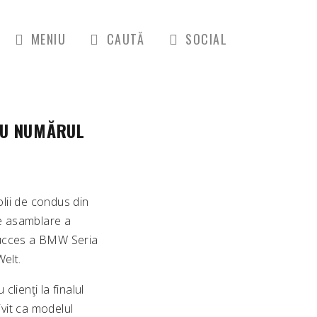
MENIU
CAUTĂ
SOCIAL
CU NUMĂRUL
lii de condus din
de asamblare a
ucces a BMW Seria
Welt.
lienţi la finalul
ivit ca modelul