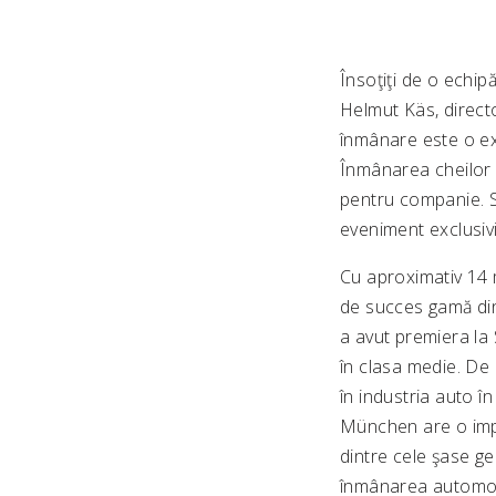
Însoţiţi de o echi
Helmut Käs, direct
înmânare este o exp
Înmânarea cheilor 
pentru companie. S
eveniment exclusivi
Cu aproximativ 14 
de succes gamă di
a avut premiera la 
în clasa medie. De 
în industria auto în
München are o impo
dintre cele şase ge
înmânarea automob