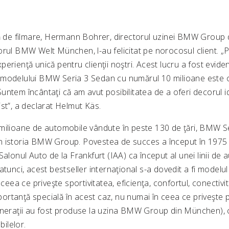
pă de filmare, Hermann Bohrer, directorul uzinei BMW Group 
orul BMW Welt München, l-au felicitat pe norocosul client. 
erienţă unică pentru clienţii noştri. Acest lucru a fost evident
modelului BMW Seria 3 Sedan cu numărul 10 milioane este o
untem încântaţi că am avut posibilitatea de a oferi decorul i
st”, a declarat Helmut Käs.
milioane de automobile vândute în peste 130 de ţări, BMW S
n istoria BMW Group. Povestea de succes a început în 197
Salonul Auto de la Frankfurt (IAA) ca început al unei linii de
atunci, acest bestseller internaţional s-a dovedit a fi modelul
 ceea ce priveşte sportivitatea, eficienţa, confortul, conectivit
rtanţă specială în acest caz, nu numai în ceea ce priveşte p
neraţii au fost produse la uzina BMW Group din München), ci 
ilelor.