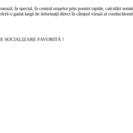
ează, în special, în centrul oraşelor prin porniri rapide, calculări semni
oferă o gamă largă de informaţii direct în câmpul vizual al conducătorul
E SOCIALIZARE FAVORITĂ !