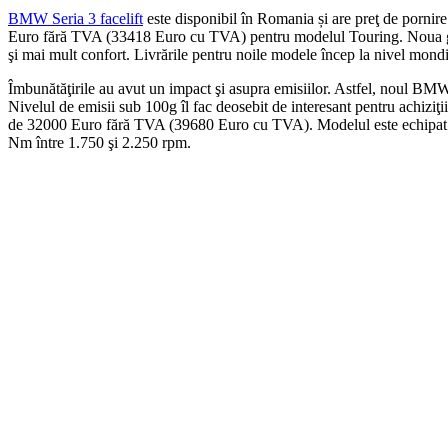
BMW Seria 3 facelift
este disponibil în Romania și are preţ de porn
Euro fără TVA (33418 Euro cu TVA) pentru modelul Touring. Noua gamă 
şi mai mult confort. Livrările pentru noile modele încep la nivel mond
Îmbunătăţirile au avut un impact şi asupra emisiilor. Astfel, noul BM
Nivelul de emisii sub 100g îl fac deosebit de interesant pentru achiziţ
de 32000 Euro fără TVA (39680 Euro cu TVA). Modelul este echipat c
Nm între 1.750 şi 2.250 rpm.