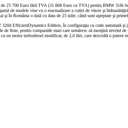
ire de 25 700 Euro fără TVA (31 868 Euro cu TVA) pentru BMW 318i Sed
de modele vine cu o reactualizare a cutiei de viteze şi îmbunătăţiri 
ial şi în România o dată cu data de 25 iulie, când sunt aşteptate şi pri
W 320d EfficientDynamics Edition, în configuraţia cu cutie automată şi 
iile de flote, pentru companiile mari care urmăresc să menţină nivelul de
u un motor turbodiesel modificat, de 2,0 litri, care dezvoltă o pute