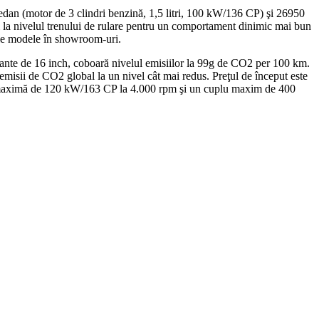
an (motor de 3 clindri benzină, 1,5 litri, 100 kW/136 CP) şi 26950
la nivelul trenului de rulare pentru un comportament dinimic mai bun
mele modele în showroom-uri.
jante de 16 inch, coboară nivelul emisiilor la 99g de CO2 per 100 km.
 emisii de CO2 global la un nivel cât mai redus. Preţul de început este
re maximă de 120 kW/163 CP la 4.000 rpm şi un cuplu maxim de 400