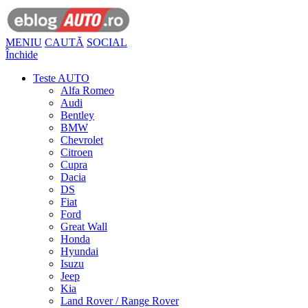
MENIU
CAUTĂ
SOCIAL
Închide
Teste AUTO
Alfa Romeo
Audi
Bentley
BMW
Chevrolet
Citroen
Cupra
Dacia
DS
Fiat
Ford
Great Wall
Honda
Hyundai
Isuzu
Jeep
Kia
Land Rover / Range Rover