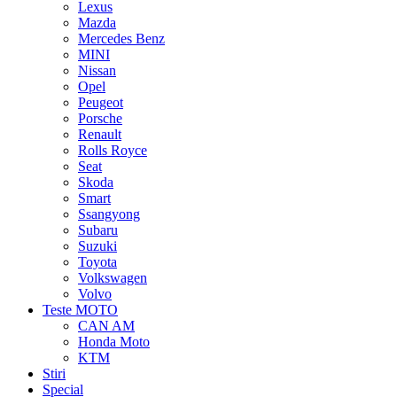
Lexus
Mazda
Mercedes Benz
MINI
Nissan
Opel
Peugeot
Porsche
Renault
Rolls Royce
Seat
Skoda
Smart
Ssangyong
Subaru
Suzuki
Toyota
Volkswagen
Volvo
Teste MOTO
CAN AM
Honda Moto
KTM
Stiri
Special