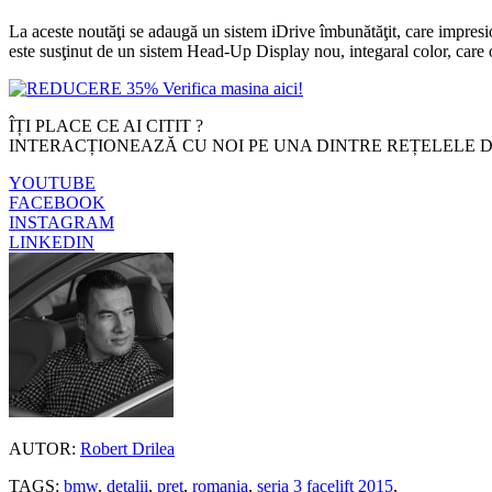
La aceste noutăţi se adaugă un sistem iDrive îmbunătăţit, care impresion
este susţinut de un sistem Head-Up Display nou, integaral color, care 
ÎȚI PLACE CE AI CITIT ?
INTERACȚIONEAZĂ CU NOI PE UNA DINTRE REȚELELE D
YOUTUBE
FACEBOOK
INSTAGRAM
LINKEDIN
AUTOR:
Robert Drilea
TAGS:
bmw
,
detalii
,
pret
,
romania
,
seria 3 facelift 2015
,