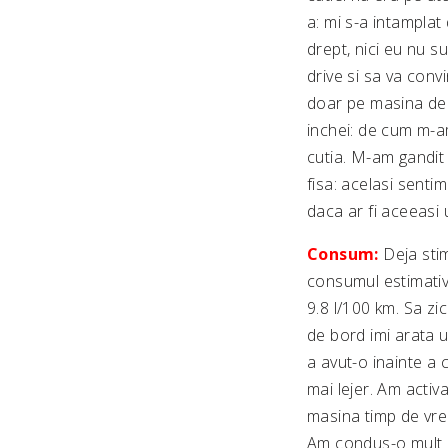
a: mi s-a intamplat
drept, nici eu nu s
drive si sa va conv
doar pe masina de t
inchei: de cum m-a
cutia. M-am gandit 
fisa: acelasi sent
daca ar fi aceeasi
Consum:
Deja sti
consumul estimativ
9.8 l/100 km. Sa z
de bord imi arata 
a avut-o inainte a
mai lejer. Am activ
masina timp de vre
Am condus-o mult p