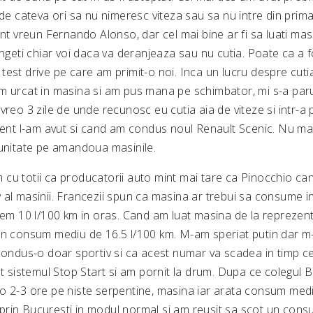
 de cateva ori sa nu nimeresc viteza sau sa nu intre din prima 
unt vreun Fernando Alonso, dar cel mai bine ar fi sa luati mas
ingeti chiar voi daca va deranjeaza sau nu cutia. Poate ca a
est drive pe care am primit-o noi. Inca un lucru despre cutia
m urcat in masina si am pus mana pe schimbator, mi s-a par
vreo 3 zile de unde recunosc eu cutia aia de viteze si intr-a p
iment l-am avut si cand am condus noul Renault Scenic. Nu mar
 unitate pe amandoua masinile.
m cu totii ca producatorii auto mint mai tare ca Pinocchio ca
 al masinii. Francezii spun ca masina ar trebui sa consume 
icem 10 l/100 km in oras. Cand am luat masina de la reprezen
un consum mediu de 16.5 l/100 km. M-am speriat putin dar m
 condus-o doar sportiv si ca acest numar va scadea in timp c
at sistemul Stop Start si am pornit la drum. Dupa ce colegul B
o 2-3 ore pe niste serpentine, masina iar arata consum med
rin Bucuresti in modul normal si am reusit sa scot un con