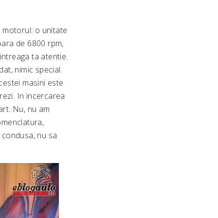
 motorul: o unitate
rioara de 6800 rpm,
ntreaga ta atentie.
at, nimic special.
cestei masini este
ezi. In incercarea
art. Nu, nu am
nomenclatura,
e condusa, nu sa