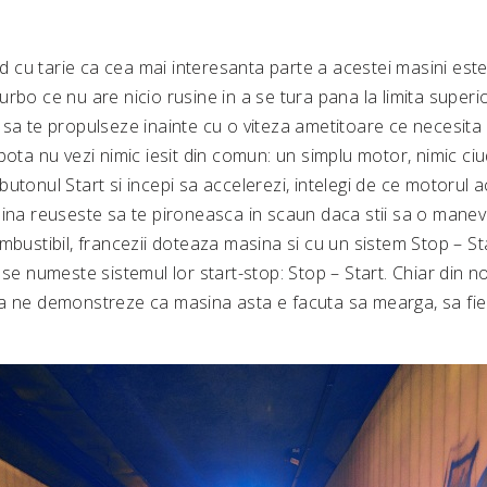
d cu tarie ca cea mai interesanta parte a acestei masini este
e, turbo ce nu are nicio rusine in a se tura pana la limita supe
sa te propulseze inainte cu o viteza ametitoare ce necesita i
pota nu vezi nimic iesit din comun: un simplu motor, nimic ciud
utonul Start si incepi sa accelerezi, intelegi de ce motorul a
sina reuseste sa te pironeasca in scaun daca stii sa o manevr
mbustibil, francezii doteaza masina si cu un sistem Stop – St
 se numeste sistemul lor start-stop: Stop – Start. Chiar din 
a ne demonstreze ca masina asta e facuta sa mearga, sa fi