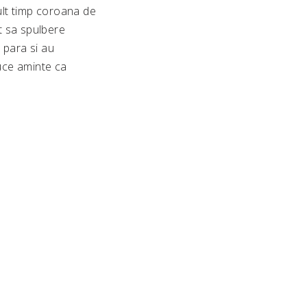
ult timp coroana de
it sa spulbere
i para si au
uce aminte ca