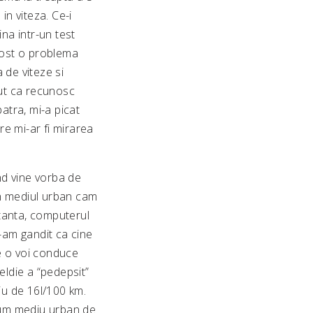
in viteza. Ce-i
ina intr-un test
 fost o problema
 de viteze si
ut ca recunosc
atra, mi-a picat
e mi-ar fi mirarea
nd vine vorba de
in mediul urban cam
tanta, computerul
-am gandit ca cine
e o voi conduce
eldie a “pedepsit”
iu de 16l/100 km.
sum mediu urban de