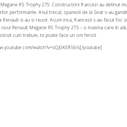
 Megane RS Trophy 275: Constructorii francezi au detinut m
rilor performante. Anul trecut, spaniolii de la Seat s-au gand
 Renault si au si reusit. Acum insa, francezii s-au facut foc s
: noul Renault Megane RS Trophy 275 – o masina care iti ad
folosit cum trebuie, te poate face un om fericit.
ww.youtube.com/watch?v=sQJ0KERS6Is[/youtube]