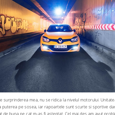
re surprinderea mea, nu se ridica la nivelul motorului. Unitat
 puterea pe sosea, iar rapoartele sunt scurte si sportive dar
at de buna pe cat m-as fi asteptat. Cel mai des am avut probl