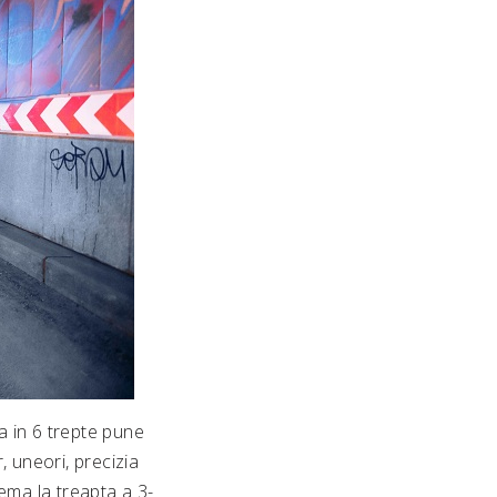
ea in 6 trepte pune
, uneori, precizia
ema la treapta a 3-