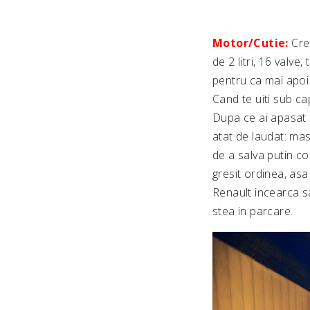
Motor/Cutie:
Cre
de 2 litri, 16 valv
pentru ca mai apoi 
Cand te uiti sub ca
Dupa ce ai apasat b
atat de laudat: ma
de a salva putin co
gresit ordinea, asa
Renault incearca s
stea in parcare.