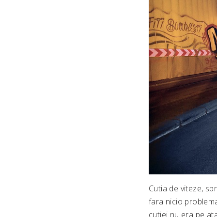
Cutia de viteze, sp
fara nicio problema
cutiei nu era pe at