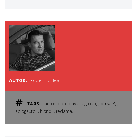
AUTOR:
Robert Drilea
,
,
TAGS:
automobile bavaria group
bmw i8
,
,
,
eblogauto
hibrid
reclama