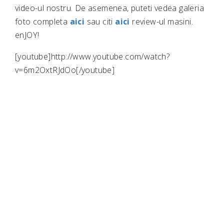
video-ul nostru. De asemenea, puteti vedea galeria
foto completa
aici
sau citi
aici
review-ul masini.
enJOY!
[youtube]http://www.youtube.com/watch?
v=6m2OxtRJdOo[/youtube]