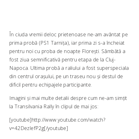
În ciuda vremii deloc prietenoase ne-am avântat pe
prima probă (PS1 Tarnița), iar prima zi s-a încheiat
pentru noi cu proba de noapte Florești. Sâmbătă a
fost ziua semnificativă pentru etapa de la Cluj-
Napoca. Ultima probă a raliului a fost superspeciala
din centrul orașului, pe un traseu nou și destul de
dificil pentru echipajele participante.
Imagini și mai multe detalii despre cum ne-am simțit
la Transilvania Rally în clipul de mai jos:
[youtube]http://www.youtube.com/watch?
v=42DezlefP2g[/youtube]