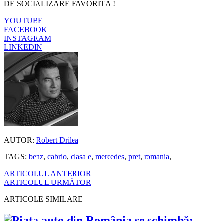
DE SOCIALIZARE FAVORITĂ !
YOUTUBE
FACEBOOK
INSTAGRAM
LINKEDIN
AUTOR:
Robert Drilea
TAGS:
benz
,
cabrio
,
clasa e
,
mercedes
,
pret
,
romania
,
ARTICOLUL ANTERIOR
ARTICOLUL URMĂTOR
ARTICOLE SIMILARE