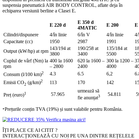
suspensia pneumatică AIR BODY CONTROL, aflate deja în
echiparea versiunii berline a Clasei E.
E 350 d
E 220 d
E 200
E
4MATIC
Cilindri/dispunere
4/în linie
6/în V
4/în linie
4/
Capacitate (cc)
1950
2987
1991
1
143/194 at
190/258 at
135/184 at
18
Output (kW/hp) at rpm
3800
3400
5500
5
Cuplul de vârf (Nm) la
400 la 1600
620 la 1600 –
300 la 1200 –
37
rpm
– 2800
2400
4000
4
2
4.3
6.5
6,2
6.
Consum (l/100 km)
2
113
170
142
1
Emisii CO
(g/km)
2
urmează să
1
57.965
54.811
5
Preț (euro)
3
fie anunțat
Prețurile conțin TVA (19%) și sunt valabile pentru România.
*
ÎȚI PLACE CE AI CITIT ?
INTERACȚIONEAZĂ CU NOI PE UNA DINTRE REȚELELE