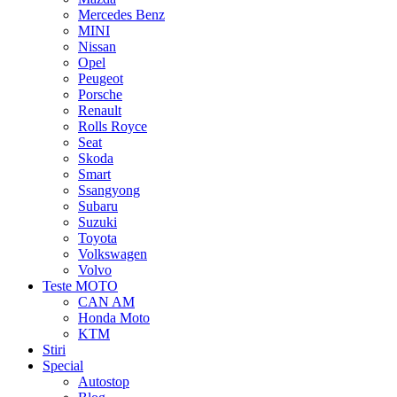
Mercedes Benz
MINI
Nissan
Opel
Peugeot
Porsche
Renault
Rolls Royce
Seat
Skoda
Smart
Ssangyong
Subaru
Suzuki
Toyota
Volkswagen
Volvo
Teste MOTO
CAN AM
Honda Moto
KTM
Stiri
Special
Autostop