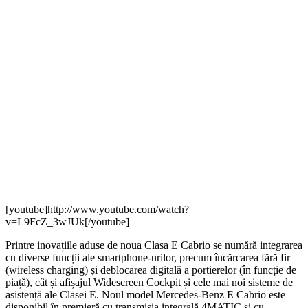
[youtube]http://www.youtube.com/watch?
v=L9FcZ_3wJUk[/youtube]
Printre inovațiile aduse de noua Clasa E Cabrio se numără integrarea
cu diverse funcții ale smartphone-urilor, precum încărcarea fără fir
(wireless charging) și deblocarea digitală a portierelor (în funcție de
piață), cât și afișajul Widescreen Cockpit și cele mai noi sisteme de
asistență ale Clasei E. Noul model Mercedes-Benz E Cabrio este
disponibil în premieră cu transmisia integrală 4MATIC și cu