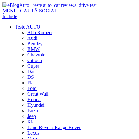
MENIU
CAUTĂ
SOCIAL
Închide
Teste AUTO
Alfa Romeo
Audi
Bentley
BMW
Chevrolet
Citroen
Cupra
Dacia
DS
Fiat
Ford
Great Wall
Honda
Hyundai
Isuzu
Jeep
Kia
Land Rover / Range Rover
Lexus
Mazda