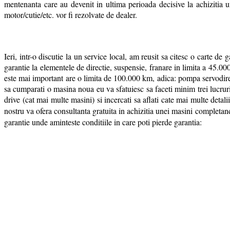
mentenanta care au devenit in ultima perioada decisive la achizitia u
motor/cutie/etc. vor fi rezolvate de dealer.
Ieri, intr-o discutie la un service local, am reusit sa citesc o carte d
garantie la elementele de directie, suspensie, franare in limita a 45.0
este mai important are o limita de 100.000 km, adica: pompa servodire
sa cumparati o masina noua eu va sfatuiesc sa faceti minim trei lucruri:
drive (cat mai multe masini) si incercati sa aflati cate mai multe detal
nostru va ofera consultanta gratuita in achizitia unei masini completa
garantie unde aminteste conditiile in care poti pierde garantia: