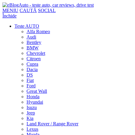
MENIU
CAUTĂ
SOCIAL
Închide
Teste AUTO
Alfa Romeo
Audi
Bentley
BMW
Chevrolet
Citroen
Cupra
Dacia
DS
Fiat
Ford
Great Wall
Honda
Hyundai
Isuzu
Jeep
Kia
Land Rover / Range Rover
Lexus
Mazda