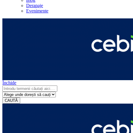
Blog
Derapaje
Evenimente
Închide
CAUTĂ