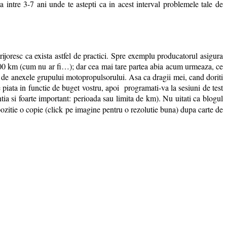
 intre 3-7 ani unde te astepti ca in acest interval problemele tale de
grijoresc ca exista astfel de practici. Spre exemplu producatorul asigura
10.000 km (cum nu ar fi…); dar cea mai tare partea abia acum urmeaza, ce
 de anexele grupului motopropulsorului. Asa ca dragii mei, cand doriti
e piata in functie de buget vostru, apoi programati-va la sesiuni de test
ntia si foarte important: perioada sau limita de km). Nu uitati ca blogul
pozitie o copie (click pe imagine pentru o rezolutie buna) dupa carte de