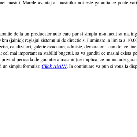
nei masini. Marele avantaj al masinilor noi este garantia ce poate varia
e garantie de la un producator auto care pur si simplu m-a facut sa ma in
00 km (jalnic); reglajul sistemului de directie si iluminare in limita a 
ctie, catalizatori, galerie evacuare, admisie, demarator…cam tot ce tine
 cel mai important sa stabiliti bugetul, sa va ganditi ce masini exista p
ii privind perioada de garantie a masinii (ce implica, ce nu include gara
nd un simplu formular:
Click Aici!!!
. In continuare va pun si voua la dis