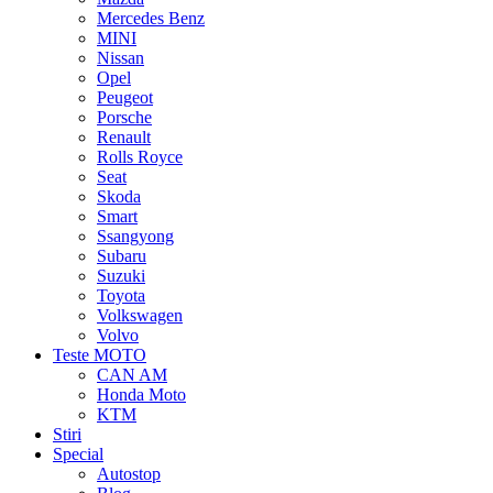
Mercedes Benz
MINI
Nissan
Opel
Peugeot
Porsche
Renault
Rolls Royce
Seat
Skoda
Smart
Ssangyong
Subaru
Suzuki
Toyota
Volkswagen
Volvo
Teste MOTO
CAN AM
Honda Moto
KTM
Stiri
Special
Autostop