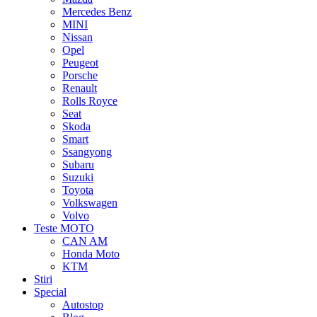
Mercedes Benz
MINI
Nissan
Opel
Peugeot
Porsche
Renault
Rolls Royce
Seat
Skoda
Smart
Ssangyong
Subaru
Suzuki
Toyota
Volkswagen
Volvo
Teste MOTO
CAN AM
Honda Moto
KTM
Stiri
Special
Autostop