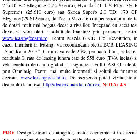
2.2i-DTEC Ellegance (27.270 euro), Hyundai i40 1.7CRDi 136CP
Supreme+ (25.610 euro) sau Skoda Superb 2.0 TDi 170 CP
Elegance (29.612 euro), dar Noua Mazda 6 compenseaza prin oferta
de dotari mult mai bogata decat a rivalilor. Incepand cu acest test
drive, va vom oferi si solutii de finantare prin partenerul nostru
www.leasingfocsani.ro
. Pentru Mazda 6 CD 175 Revolution, in
cazul finantarii in leasing, va recomandam oferta BCR LEASING
„Start Raliu 2013”. Cu un avans de 25%, perioada 4 ani, valoarea
reziduala 0, rata de leasing lunara este de 558 euro (TVA inclus) si
veti beneficia de 6 luni gratuit la asigurarea „Full CASCO” oferita
prin Omniasig. Pentru mai multe informatii si solutii de finantare
accesati
www.leasingfocsani.ro
. De asemenea puteti vizita site-ul
NOTA: 4.5
dealerului la adresa:
http://dealers.mazda.ro/irmex
.
PRO:
Design extrem de atragator, motor economic si in aceeasi
masura sprinten, directie reusita, cutia de viteze, spatiu, interior.