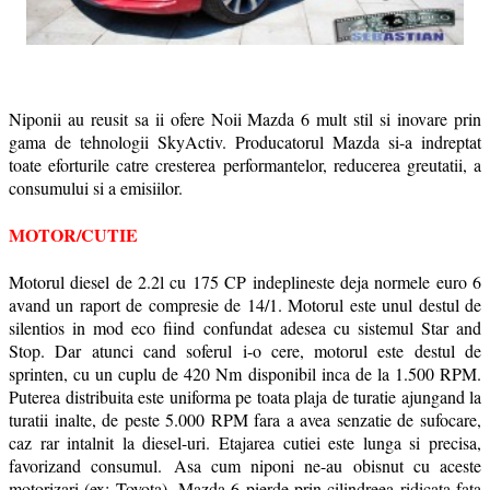
Niponii au reusit sa ii ofere Noii Mazda 6 mult stil si inovare prin
gama de tehnologii SkyActiv. Producatorul Mazda si-a indreptat
toate eforturile catre cresterea performantelor, reducerea greutatii, a
consumului si a emisiilor.
MOTOR/CUTIE
Motorul diesel de 2.2l cu 175 CP indeplineste deja normele euro 6
avand un r
aport de compresie de 14/1. Motorul este unul destul de
silentios in mod eco fiind confundat adesea cu sistemul Star and
Stop. Dar atunci cand soferul i-o cere, motorul este destul de
sprinten, cu un cuplu de 420 Nm disponibil inca de la 1.500 RPM.
Puterea distribuita este uniforma pe toata plaja de turatie ajungand la
turatii inalte, de peste 5.000 RPM fara a avea senzatie de sufocare,
caz rar intalnit la diesel-uri. Etajarea cutiei este lunga si precisa,
favorizand consumul.
Asa cum niponi ne-au obisnut cu aceste
motorizari (ex: Toyota),
Mazda 6 pierde prin cilindreea ridicata fata