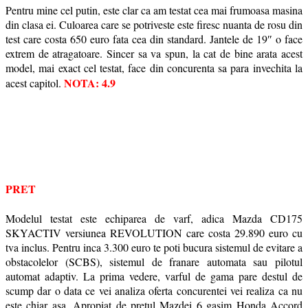
Pentru mine cel putin, este clar ca am testat cea mai frumoasa masina
din clasa ei. Culoarea care se potriveste este firesc nuanta de rosu din
test care costa 650 euro fata cea din standard. Jantele de 19″ o face
extrem de atragatoare. Sincer sa va spun, la cat de bine arata acest
model, mai exact cel testat, face din concurenta sa para invechita la
NOTA: 4.9
acest capitol.
PRET
Modelul testat este echiparea de varf, adica Mazda CD175
SKYACTIV versiunea REVOLUTION care costa 29.890 euro cu
tva inclus. Pentru inca 3.300 euro te poti bucura sistemul de evitare a
obstacolelor (SCBS), sistemul de franare automata sau pilotul
automat adaptiv. La prima vedere, varful de gama pare destul de
scump dar o data ce vei analiza oferta concurentei vei realiza ca nu
este chiar asa. Apropiat de pretul Mazdei 6 gasim Honda Accord