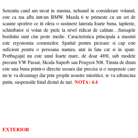
Senzatia cand am urcat in masina, neluand in considerare volanul,
este ca ma aflu intr-un BMW. Mazda 6 te primeste cu un set de
scaune sportive ce iti ofera o sustinere laterala foarte buna, tapiterie,
schimbator si volan de piele la nivel ridicat de calitate…finisajele
bordului sunt clar peste medie. Caracteristica principala a masinii
este ergonomia comenzilor. Spatiul pentru picioare si cap este
suficient pentru o persoana matura, atat in fata cat si in spate.
Portbagajul nu este unul foarte mare, de doar 489l, sub modele
precum VW Passat, Skoda Superb sau Peugeot 508. Tinuta de drum
este una buna printr-o directie usoara dar precisa si o suspensie care
nu te va dezamagi dar prin gropile noastre mioritice, te va zdruncina
NOTA: 4.4
putin, suspensiile fiind destul de tari.
EXTERIOR