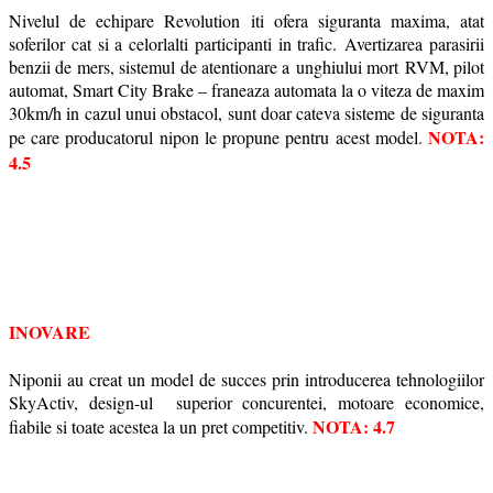
Nivelul de echipare Revolution iti ofera siguranta maxima, atat
soferilor cat si a celorlalti participanti in trafic.
Avertizarea parasirii
benzii de mers, s
istemul de atentionare a
unghiului mort
RVM, pilot
automat, Smart City Brake – franeaza automata la o viteza de maxim
30km/h in cazul unui obstacol, sunt doar cateva sisteme de siguranta
NOTA:
pe care producatorul nipon le propune pentru acest model.
4.5
INOVARE
Niponii au creat un model de succes prin introducerea tehnologiilor
SkyActiv, design-ul superior concurentei, motoare economice,
NOTA: 4.7
fiabile si toate acestea la un pret competitiv.