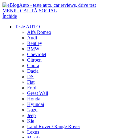
MENIU
CAUTĂ
SOCIAL
Închide
Teste AUTO
Alfa Romeo
Audi
Bentley
BMW
Chevrolet
Citroen
Cupra
Dacia
DS
Fiat
Ford
Great Wall
Honda
Hyundai
Isuzu
Jeep
Kia
Land Rover / Range Rover
Lexus
Mazda