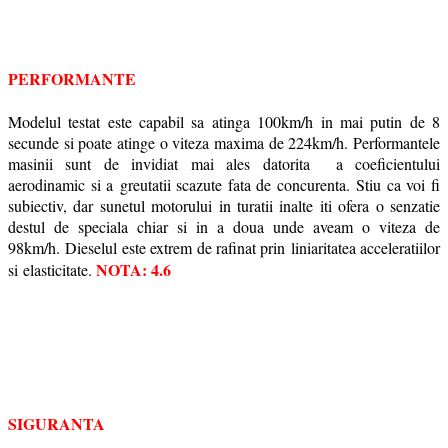
PERFORMANTE
Modelul testat este capabil sa atinga 100km/h in mai putin de 8
secunde si poate atinge o viteza maxima de 224km/h. Performantele
masinii sunt de invidiat mai ales datorita
a coeficientului
aerodinamic si a
greutatii scazute fata de concurenta.
Stiu ca voi fi
subiectiv, dar sunetul motorului in turatii inalte iti ofera o senzatie
destul de speciala chiar si in a doua unde aveam o viteza de
98km/h.
Dieselul este extrem de rafinat prin
liniaritatea acceleratiilor
NOTA: 4.6
si
elasticitate.
SIGURANTA