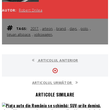
AUTOR:
Robert Drilea
,
,
,
,
,
TAGS:
2017
arteon
brand
days
polo
,
,
tiguan allspace
volkswagen
ARTICOLUL ANTERIOR
ARTICOLUL URMĂTOR
ARTICOLE SIMILARE