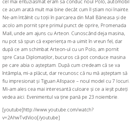
cel mai entuziasmat eram sa conduc noul Polo, automobil
ce acum arată mult mai bine decât cum îl știam noi înainte.
Ne-am întâlnit cu toții în parcarea din Mall Băneasa și de
acolo am pornit spre primul punct de oprire, Promenada
Mall, unde am ajuns cu Arteon. Cunoscând deja masina,
nu pot să spun că experiența m-a uimit în vreun fel, dar
după ce am schimbat Arteon-ul cu un Polo, am pornit
spre Casa Diplomaților, bucuros că pot conduce masina
pe care abia o așteptam. După cum credeam că se va
întâmpla, mi-a plăcut, dar recunosc că nu mă așteptam să
fiu impresionat și Tiguan Allspace – noul model cu 7 locuri.
Mi-am ales cea mai interesantă culoare și ce a ieșit puteți
vedea aici. Evenimentul va ține pană pe 23 noiembrie.
[youtube]http://www.youtube.com/watch?
v=2AhwTvdVioo[/youtube]