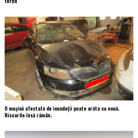
teren
O mașină afectată de inundații poate arăta ca nouă.
Riscurile însă rămân.