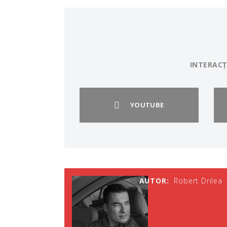
INTERACȚ
YOUTUBE
AUTOR:
Robert Drilea