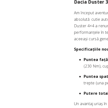
Dacia Duster 3
Am început aventur
absolută: cutie aut
Duster 4×4 a renun
performanțele în te
aceeași cursă gen
Specificațiile no
Puntea față
(230 Nm), cup
Puntea spat
trepte (una p
Putere tota
Un avantaj uriaș în