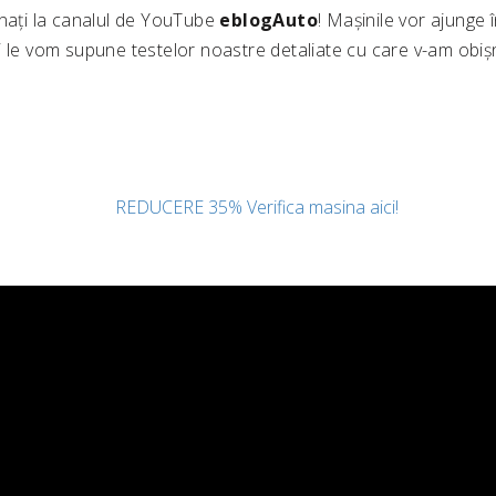
onați la canalul de YouTube
eblogAuto
! Mașinile vor ajunge î
i le vom supune testelor noastre detaliate cu care v-am obișn