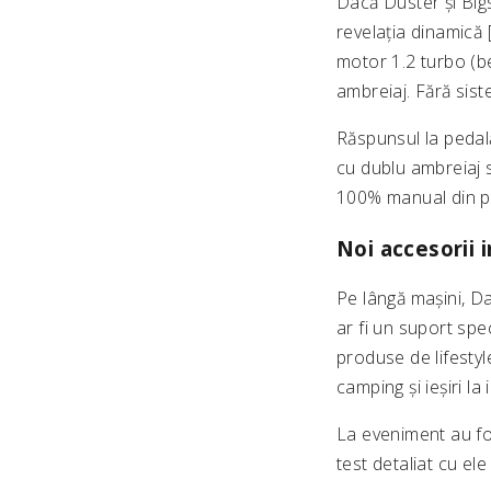
Dacă Duster și Big
revelația dinamică 
motor 1.2 turbo (be
ambreiaj. Fără sist
Răspunsul la pedală
cu dublu ambreiaj s
100% manual din pad
Noi accesorii 
Pe lângă mașini, Da
ar fi un suport spe
produse de lifestyl
camping și ieșiri la
La eveniment au fo
test detaliat cu el