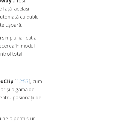
pway
a fost
 față: același
 automată cu dublu
rte ușoară.
simplu, iar cutia
recerea în modul
ntrol total.
uClip
[
12:53
], cum
 dar și o gamă de
entru pasionații de
 nu ne-a permis un