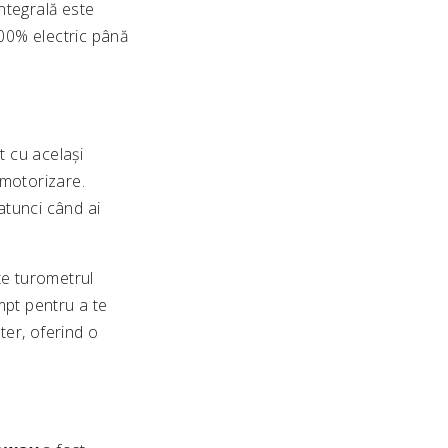
integrală este
100% electric până
at cu același
 motorizare.
atunci când ai
ște turometrul
mpt pentru a te
ter, oferind o