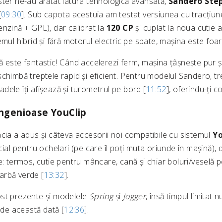
ster ne-au arătat latura tehnologică avansată,
Sandero Ste
[
09:30
]. Sub capota acestuia am testat versiunea cu tracțiune
nzină + GPL), dar calibrat la
120 CP
și cuplat la noua cutie
emul hibrid și fără motorul electric pe spate, mașina este foa
 este fantastic! Când accelerezi ferm, mașina țâșnește pur și 
chimbă treptele rapid și eficient. Pentru modelul Sandero, t
ele îți afișează și turometrul pe bord [
11:52
], oferindu-ți co
ingenioase YouClip
cia a adus și câteva accesorii noi compatibile cu sistemul
Yo
cial pentru ochelari (pe care îl poți muta oriunde în mașină),
e: termos, cutie pentru mâncare, cană și chiar boluri/veselă p
 iarbă verde [
13:32
].
st prezente și modelele
Spring
și
Jogger
, însă timpul limitat
e de această dată [
12:36
].