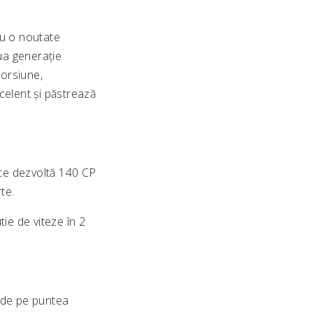
cu o noutate
oua generație
orsiune,
celent și păstrează
, ce dezvoltă 140 CP
te.
ie de viteze în 2
c de pe puntea