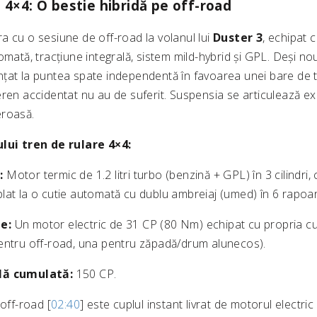
 4×4: O bestie hibridă pe off-road
a cu o sesiune de off-road la volanul lui
Duster 3
, echipat 
omată, tracțiune integrală, sistem mild-hybrid și GPL. Deși n
țat la puntea spate independentă în favoarea unei bare de t
ren accidentat nu au de suferit. Suspensia se articulează ex
eroasă.
ului tren de rulare 4×4:
:
Motor termic de 1.2 litri turbo (benzină + GPL) în 3 cilindri
lat la o cutie automată cu dublu ambreiaj (umed) în 6 rapoar
e:
Un motor electric de 31 CP (80 Nm) echipat cu propria cut
entru off-road, una pentru zăpadă/drum alunecos).
lă cumulată:
150 CP.
 off-road [
02:40
] este cuplul instant livrat de motorul electri