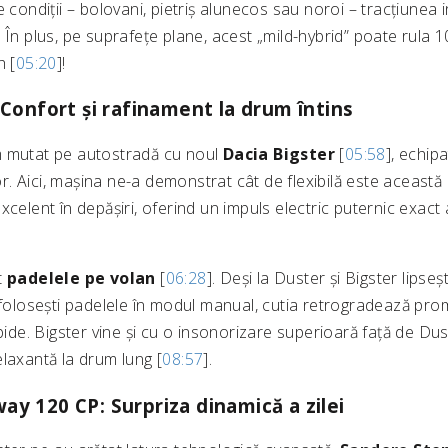
e condiții – bolovani, pietriș alunecos sau noroi – tracțiunea 
 În plus, pe suprafețe plane, acest „mild-hybrid” poate rula 
h [
05:20
]!
 Confort și rafinament la drum întins
m mutat pe autostradă cu noul
Dacia Bigster
[
05:58
], echip
. Aici, mașina ne-a demonstrat cât de flexibilă este această
xcelent în depășiri, oferind un impuls electric puternic exact 
t
padelele pe volan
[
06:28
]. Deși la Duster și Bigster lipse
 folosești padelele în modul manual, cutia retrogradează pro
apide. Bigster vine și cu o insonorizare superioară față de Dus
laxantă la drum lung [
08:57
].
y 120 CP: Surpriza dinamică a zilei