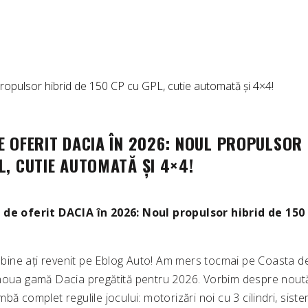
E OFERIT DACIA ÎN 2026: NOUL PROPULSOR 
L, CUTIE AUTOMATĂ ȘI 4×4!
 de oferit DACIA în 2026: Noul propulsor hibrid de 150
!
și bine ați revenit pe Eblog Auto! Am mers tocmai pe Coasta d
noua gamă Dacia pregătită pentru 2026. Vorbim despre noută
bă complet regulile jocului: motorizări noi cu 3 cilindri, sist