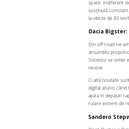
spate. Indiferent d
susținută constant.
la viteze de 80 km/
Dacia Bigster:
Din off-road ne-a
ansamblu propulsor
Sistemul se simte e
nevoie.
O altă noutate sun
digital atunci când
ajuta în depășiri r
rulare extrem de re
Sandero Stepwa