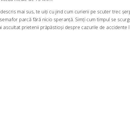
escris mai sus, te uiți cu jind cum curierii pe scuter trec șer
 semafor parcă fără nicio speranță. Simți cum timpul se scurge 
ai ascultat prietenii prăpăstioși despre cazurile de accidente î