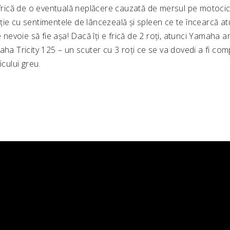
 frică de o eventuală neplăcere cauzată de mersul pe motocicl
ie cu sentimentele de lâncezeală și spleen ce te încearcă at
 e nevoie să fie așa! Dacă îți e frică de 2 roți, atunci Yamaha 
aha Tricity 125 – un scuter cu 3 roți ce se va dovedi a fi com
icului greu.