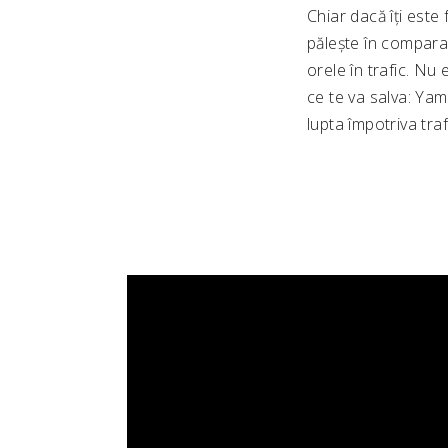
Chiar dacă îți este
pălește în comparaț
orele în trafic. Nu
ce te va salva: Yam
lupta împotriva traf