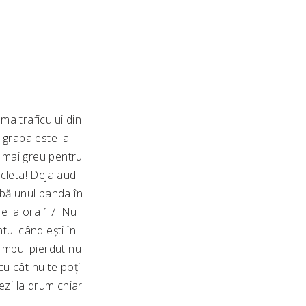
a traficului din
m graba este la
e mai greu pentru
cleta! Deja aud
imbă unul banda în
 de la ora 17. Nu
tul când ești în
impul pierdut nu
cu cât nu te poți
ezi la drum chiar