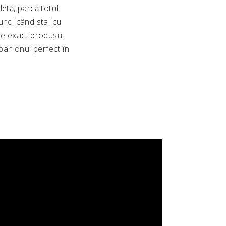
etă, parcă totul
unci când stai cu
are exact produsul
panionul perfect în