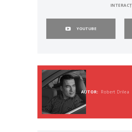
INTERACȚ
YOUTUBE
AUTOR:
Robert Drilea