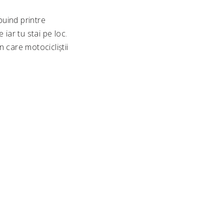
puind printre
iar tu stai pe loc.
n care motocicliștii