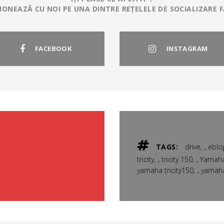
IONEAZĂ CU NOI PE UNA DINTRE REȚELELE DE SOCIALIZARE F
FACEBOOK
INSTAGRAM
,
TAGS:
drive
eblo
,
,
tricity
tricity 150
Yamah
,
yamaha tricity150
yamah