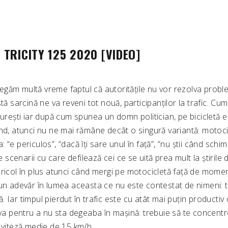
TRICITY 125 2020 [VIDEO]
găm multă vreme faptul că autoritățile nu vor rezolva problem
tă sarcină ne va reveni tot nouă, participanților la trafic. Cu
curești iar după cum spunea un domn politician, pe bicicletă 
ând, atunci nu ne mai rămâne decât o singură variantă: motoci
 “e periculos”, “dacă îți sare unul în față”, “nu știi când sch
te scenarii cu care defilează cei ce se uită prea mult la știrile
ricol în plus atunci când mergi pe motocicletă față de momen
 un adevăr în lumea aceasta ce nu este contestat de nimeni: t
 Iar timpul pierdut în trafic este cu atât mai puțin productiv 
eva pentru a nu sta degeaba în mașină: trebuie să te concentr
 viteză medie de 15 km/h.