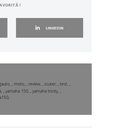
AVORITĂ !
LINKEDIN
,
,
,
,
,
gauto
moto
review
scuter
test
,
,
,
a
yamaha 150
yamaha tricity
,
a150