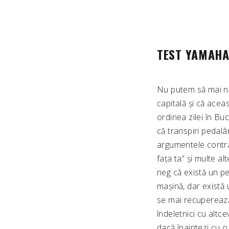
TEST YAMAHA 
Nu putem să mai ne
capitală și că aceas
ordinea zilei în Bu
că transpiri pedal
argumentele contra:
fața ta” și multe al
neg că există un pe
mașină, dar există
se mai recuperează.
îndeletnici cu altc
dacă înaintezi cu o