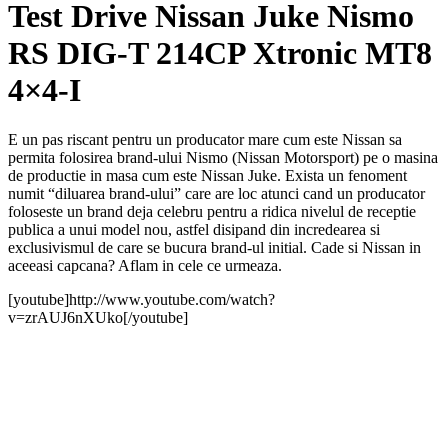
Test Drive Nissan Juke Nismo
RS DIG-T 214CP Xtronic MT8
4×4-I
E un pas riscant pentru un producator mare cum este Nissan sa
permita folosirea brand-ului Nismo (Nissan Motorsport) pe o masina
de productie in masa cum este Nissan Juke. Exista un fenoment
numit “diluarea brand-ului” care are loc atunci cand un producator
foloseste un brand deja celebru pentru a ridica nivelul de receptie
publica a unui model nou, astfel disipand din incredearea si
exclusivismul de care se bucura brand-ul initial. Cade si Nissan in
aceeasi capcana? Aflam in cele ce urmeaza.
[youtube]http://www.youtube.com/watch?
v=zrAUJ6nXUko[/youtube]