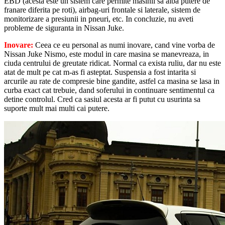
EBD (acesta este un sistem care permite masinii sa aiba putere de
franare diferita pe roti), airbag-uri frontale si laterale, sistem de
monitorizare a presiunii in pneuri, etc. In concluzie, nu aveti
probleme de siguranta in Nissan Juke.
Inovare:
Ceea ce eu personal as numi inovare, cand vine vorba de
Nissan Juke Nismo, este modul in care masina se manevreaza, in
ciuda centrului de greutate ridicat. Normal ca exista ruliu, dar nu este
atat de mult pe cat m-as fi asteptat. Suspensia a fost intarita si
arcurile au rate de compresie bine gandite, astfel ca masina se lasa in
curba exact cat trebuie, dand soferului in continuare sentimentul ca
detine controlul. Cred ca sasiul acesta ar fi putut cu usurinta sa
suporte mult mai multi cai putere.