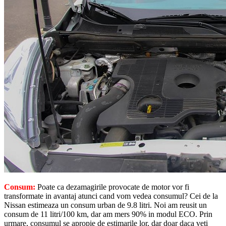
Consum:
Poate ca dezamagirile provocate de motor vor fi
transformate in avantaj atunci cand vom vedea consumul? Cei de la
Nissan estimeaza un consum urban de 9.8 litri. Noi am reusit un
consum de 11 litri/100 km, dar am mers 90% in modul ECO. Prin
urmare, consumul se apropie de estimarile lor, dar doar daca veti