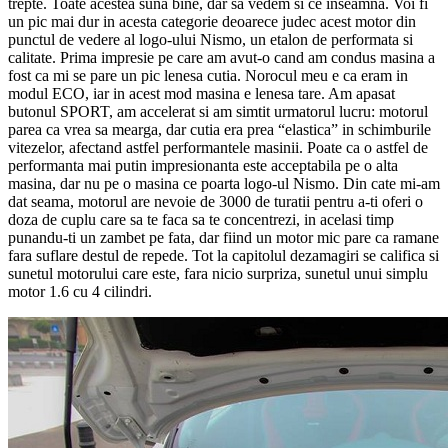
trepte. Toate acestea suna bine, dar sa vedem si ce inseamna. Voi fi
un pic mai dur in acesta categorie deoarece judec acest motor din
punctul de vedere al logo-ului Nismo, un etalon de performata si
calitate. Prima impresie pe care am avut-o cand am condus masina a
fost ca mi se pare un pic lenesa cutia. Norocul meu e ca eram in
modul ECO, iar in acest mod masina e lenesa tare. Am apasat
butonul SPORT, am accelerat si am simtit urmatorul lucru: motorul
parea ca vrea sa mearga, dar cutia era prea “elastica” in schimburile
vitezelor, afectand astfel performantele masinii. Poate ca o astfel de
performanta mai putin impresionanta este acceptabila pe o alta
masina, dar nu pe o masina ce poarta logo-ul Nismo. Din cate mi-am
dat seama, motorul are nevoie de 3000 de turatii pentru a-ti oferi o
doza de cuplu care sa te faca sa te concentrezi, in acelasi timp
punandu-ti un zambet pe fata, dar fiind un motor mic pare ca ramane
fara suflare destul de repede. Tot la capitolul dezamagiri se califica si
sunetul motorului care este, fara nicio surpriza, sunetul unui simplu
motor 1.6 cu 4 cilindri.