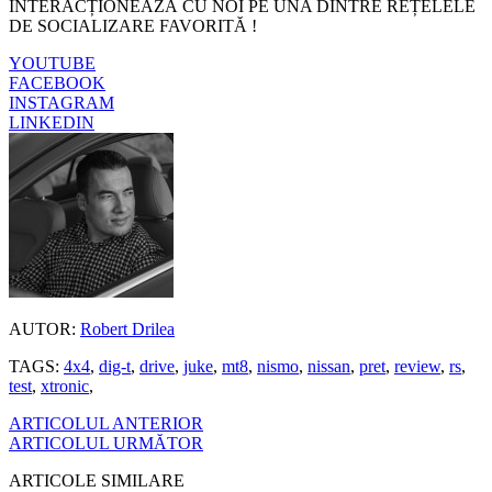
INTERACȚIONEAZĂ CU NOI PE UNA DINTRE REȚELELE
DE SOCIALIZARE FAVORITĂ !
YOUTUBE
FACEBOOK
INSTAGRAM
LINKEDIN
AUTOR:
Robert Drilea
TAGS:
4x4
,
dig-t
,
drive
,
juke
,
mt8
,
nismo
,
nissan
,
pret
,
review
,
rs
,
test
,
xtronic
,
ARTICOLUL ANTERIOR
ARTICOLUL URMĂTOR
ARTICOLE SIMILARE