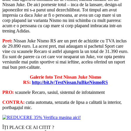
Nissan Juke. De aici porneste totul – inca de la lansare, design-ul
japonezilor mi s-a parut unul dezechilibrat. Tot timpul am avut
impresia ca daca Juke ar fi o persoana, ar avea un cap mare si un
corp plapand iar varianta Nismo nu imi schimba cu mult parerea:
acum e o persoana cu cap mare si corp plapand imbracata intr-un
trening Adidas.
Pret:
Nissan Juke Nismo RS are un pret de achizitie cu TVA inclus
de 29.890 euro. La acest pret, mai adaugam si pachetul Sport care
vine cu scaunele Recaro si astfel ajungem la un total de 31.390 euro.
Eu sunt de parere ca cei care vor neaparat un Juke, vor opta pentru
versiunile mai putin sportive si mai ieftine, acelea oferind un raport
mai bun pret-calitate.
Galerie foto Test Nissan Juke Nismo
RS:
http://bit.ly/TestNissanJuBkeNismoRS
PRO:
scaunele Recaro, sasiul, sistemul de infotainment
CONTRA:
cutia automata, senzatia de lipsa a calitatii la interior,
portbagajul mic.
ÎȚI PLACE CE AI CITIT ?