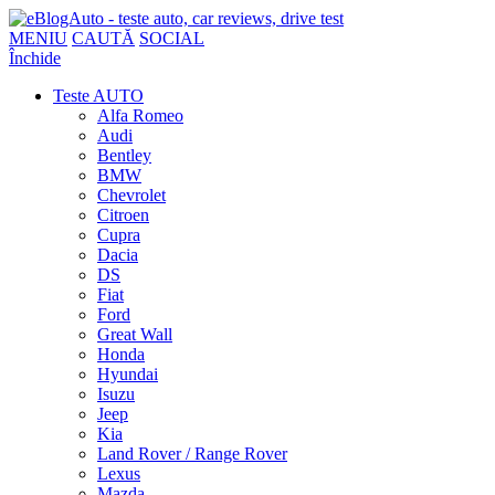
MENIU
CAUTĂ
SOCIAL
Închide
Teste AUTO
Alfa Romeo
Audi
Bentley
BMW
Chevrolet
Citroen
Cupra
Dacia
DS
Fiat
Ford
Great Wall
Honda
Hyundai
Isuzu
Jeep
Kia
Land Rover / Range Rover
Lexus
Mazda