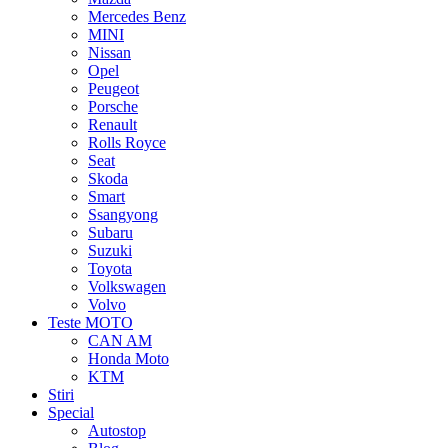
Mercedes Benz
MINI
Nissan
Opel
Peugeot
Porsche
Renault
Rolls Royce
Seat
Skoda
Smart
Ssangyong
Subaru
Suzuki
Toyota
Volkswagen
Volvo
Teste MOTO
CAN AM
Honda Moto
KTM
Stiri
Special
Autostop