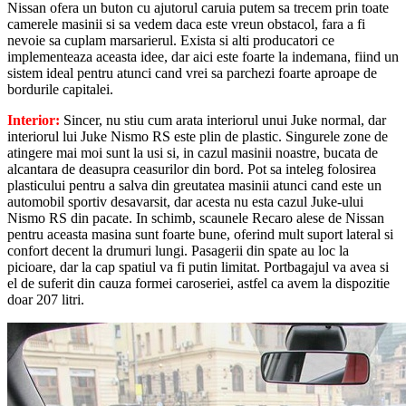
Nissan ofera un buton cu ajutorul caruia putem sa trecem prin toate
camerele masinii si sa vedem daca este vreun obstacol, fara a fi
nevoie sa cuplam marsarierul. Exista si alti producatori ce
implementeaza aceasta idee, dar aici este foarte la indemana, fiind un
sistem ideal pentru atunci cand vrei sa parchezi foarte aproape de
bordurile capitalei.
Interior:
Sincer, nu stiu cum arata interiorul unui Juke normal, dar
interiorul lui Juke Nismo RS este plin de plastic. Singurele zone de
atingere mai moi sunt la usi si, in cazul masinii noastre, bucata de
alcantara de deasupra ceasurilor din bord. Pot sa inteleg folosirea
plasticului pentru a salva din greutatea masinii atunci cand este un
automobil sportiv desavarsit, dar acesta nu esta cazul Juke-ului
Nismo RS din pacate. In schimb, scaunele Recaro alese de Nissan
pentru aceasta masina sunt foarte bune, oferind mult suport lateral si
confort decent la drumuri lungi. Pasagerii din spate au loc la
picioare, dar la cap spatiul va fi putin limitat. Portbagajul va avea si
el de suferit din cauza formei caroseriei, astfel ca avem la dispozitie
doar 207 litri.