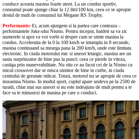
conduce aceasta masina foarte atent. La un condus sportiv,
consumul poate ajunge chiar la 12 litri/100 km, ceea ce se apropie
destul de mult de consumul lui Megane RS Trophy.
Performante:
Ei, acum ajungem si la partea care conteaza –
performantele Juke-ului Nismo. Pentru inceput, haideti sa va zic
numerele si apoi va voi vorbi si despre cum se simte masina la
condus. Acceleratia de la 0 la 100 km/h se intampla in 8 secunde,
masina continuand sa mearga pana la 200 km/h, unde este limitata
electronic. In ciuda motorului mic si uneori letargic, masina are un
sasiu surprinzator de bine pus la punct: ceea ce pierde in viteza,
castiga prin manevrabilitate. Nu stiu ce au facut cei de la Nismo cu
micul crossover dar se misca uimitor de bine in curbe, in ciuda
centrului de greutate ridicat. Totusi, motorul nu se apropie de ceea ce
inseamna Nismo. In modul sport, cuplul apare undeva pe la 2500 de
turatii, chiar mai sus uneori si nu este indeajuns de mult pentru a te
face sa te minunezi de masina pe care o conduci.