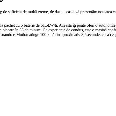
 de suficient de multă vreme, de data aceasta vă prezentăm noutatea cu
a pachet cu o baterie de 61,5kW/h. Aceasta îți poate oferi o autonomie 
de plecare în 33 de minute. Ca experiență de condus, este o mașină confort
rando e-Motion atinge 100 km/h în aproximativ 8,5secunde, ceea ce po