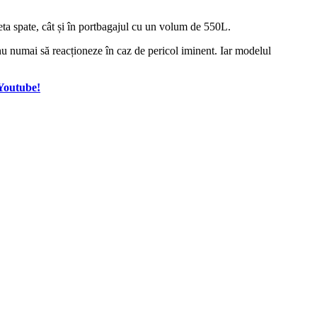
eta spate, cât și în portbagajul cu un volum de 550L.
 nu numai să reacționeze în caz de pericol iminent. Iar modelul
 Youtube!