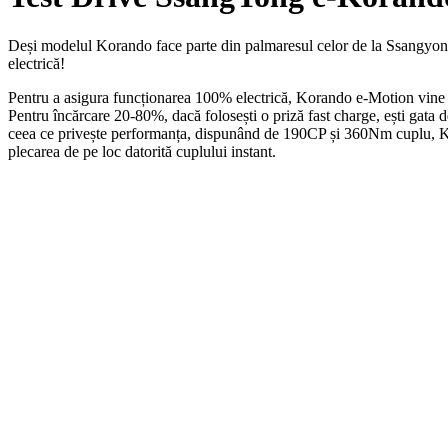
Deși modelul Korando face parte din palmaresul celor de la Ssangyong
electrică!
Pentru a asigura funcționarea 100% electrică, Korando e-Motion vine l
Pentru încărcare 20-80%, dacă folosești o priză fast charge, ești gata 
ceea ce privește performanța, dispunând de 190CP și 360Nm cuplu, Ko
plecarea de pe loc datorită cuplului instant.