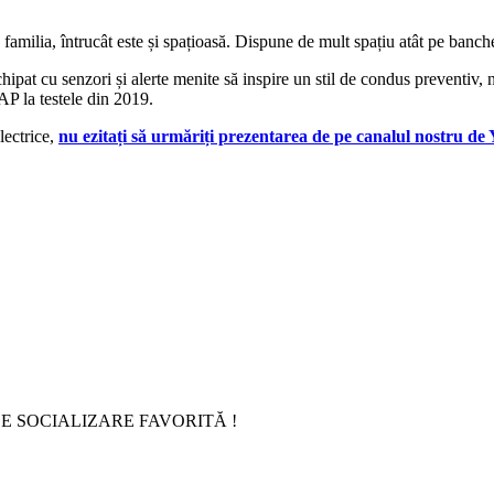
amilia, întrucât este și spațioasă. Dispune de mult spațiu atât pe banch
ipat cu senzori și alerte menite să inspire un stil de condus preventiv,
AP la testele din 2019.
lectrice,
nu ezitați să urmăriți prezentarea de pe canalul nostru de
E SOCIALIZARE FAVORITĂ !