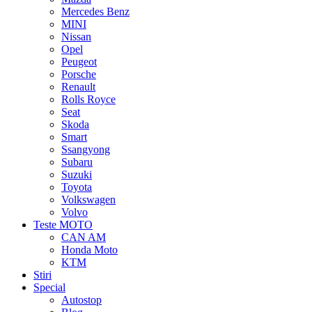
Mercedes Benz
MINI
Nissan
Opel
Peugeot
Porsche
Renault
Rolls Royce
Seat
Skoda
Smart
Ssangyong
Subaru
Suzuki
Toyota
Volkswagen
Volvo
Teste MOTO
CAN AM
Honda Moto
KTM
Stiri
Special
Autostop