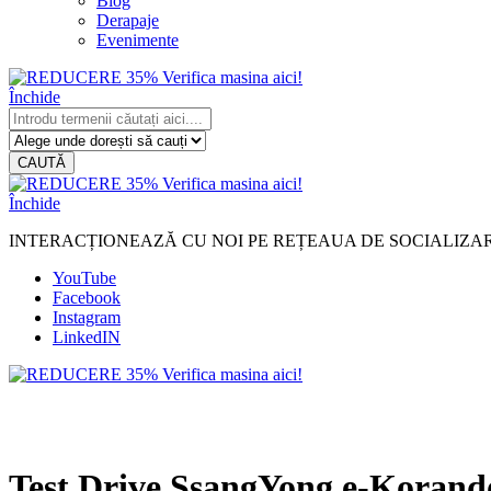
Blog
Derapaje
Evenimente
Închide
CAUTĂ
Închide
INTERACȚIONEAZĂ CU NOI PE REȚEAUA DE SOCIALIZA
YouTube
Facebook
Instagram
LinkedIN
Test Drive SsangYong e-Korand