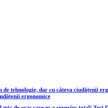
ciudățenii ergonomice
Test 