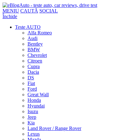
MENIU
CAUTĂ
SOCIAL
Închide
Teste AUTO
Alfa Romeo
Audi
Bentley
BMW
Chevrolet
Citroen
Cupra
Dacia
DS
Fiat
Ford
Great Wall
Honda
Hyundai
Isuzu
Jeep
Kia
Land Rover / Range Rover
Lexus
Mazda