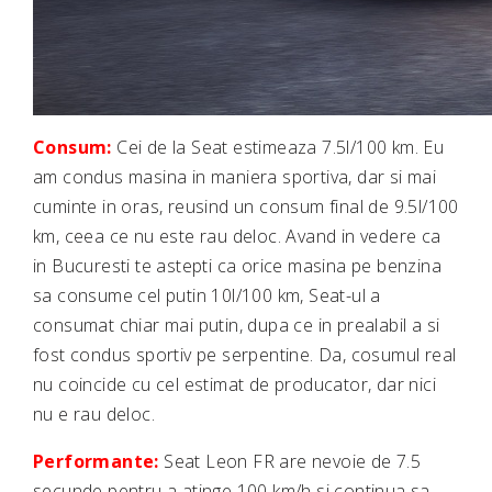
Consum:
Cei de la Seat estimeaza 7.5l/100 km. Eu
am condus masina in maniera sportiva, dar si mai
cuminte in oras, reusind un consum final de 9.5l/100
km, ceea ce nu este rau deloc. Avand in vedere ca
in Bucuresti te astepti ca orice masina pe benzina
sa consume cel putin 10l/100 km, Seat-ul a
consumat chiar mai putin, dupa ce in prealabil a si
fost condus sportiv pe serpentine. Da, cosumul real
nu coincide cu cel estimat de producator, dar nici
nu e rau deloc.
Performante:
Seat Leon FR are nevoie de 7.5
secunde pentru a atinge 100 km/h si continua sa