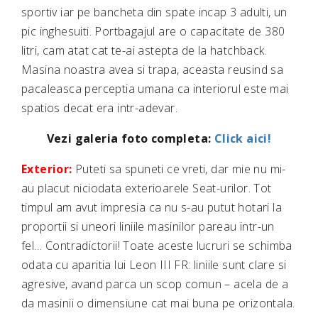
sportiv iar pe bancheta din spate incap 3 adulti, un
pic inghesuiti. Portbagajul are o capacitate de 380
litri, cam atat cat te-ai astepta de la hatchback.
Masina noastra avea si trapa, aceasta reusind sa
pacaleasca perceptia umana ca interiorul este mai
spatios decat era intr-adevar.
Vezi galeria foto completa:
Click aici!
Exterior:
Puteti sa spuneti ce vreti, dar mie nu mi-
au placut niciodata exterioarele Seat-urilor. Tot
timpul am avut impresia ca nu s-au putut hotari la
proportii si uneori liniile masinilor pareau intr-un
fel… Contradictorii! Toate aceste lucruri se schimba
odata cu aparitia lui Leon III FR: liniile sunt clare si
agresive, avand parca un scop comun – acela de a
da masinii o dimensiune cat mai buna pe orizontala.