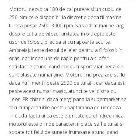
Motorul dezvolta 180 de cai putere si un cuplu de
250 Nm ce e disponibil la discretie daca tii masina
turata peste 2500-3000 rpm. Sa vorbim mai pe larg
despre cutia de viteze: unitatea in 6 trepte este
usor de folosit, precisa si cu rapoarte scurte.
Ambreiajul este destul de lejer pentru a fi folosit in
oras, dar indeajuns de rapid pentru a-ti oferi
satisfactie atunci cand conduci sportiv iar pedalele
sunt plasate numai bine. Motorul, nu prea are suflu
daca nu il mentii peste 2500 de turatii, dar daca esti
peste acest numar magic, atunci te vei distra cu
Leon FR chiar si daca mergi pana la supermarket sa
faci cumparaturile pentru saptamana ce urmeaza.
In ciuda faptului ca este o unitate cu cilindree mica,
motorul este plin de caracter: ii place sa fie turat si
scoate tot felul de sunete frumoase atunci cand