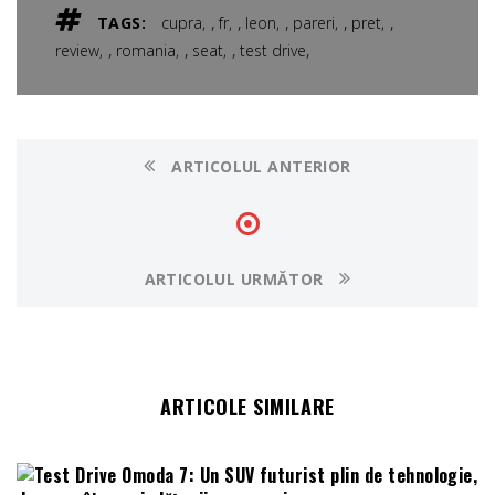
,
,
,
,
,
TAGS:
cupra
fr
leon
pareri
pret
,
,
,
,
review
romania
seat
test drive
ARTICOLUL ANTERIOR
ARTICOLUL URMĂTOR
ARTICOLE SIMILARE