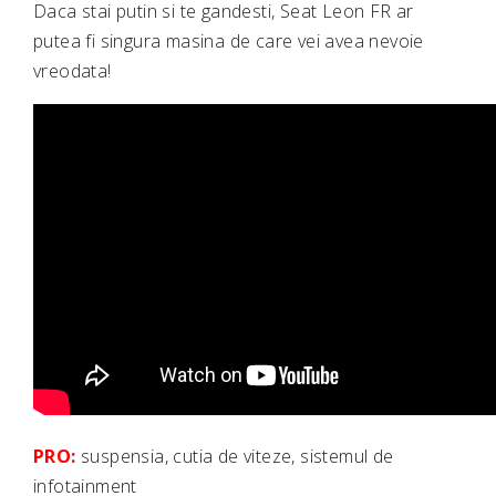
Daca stai putin si te gandesti, Seat Leon FR ar
putea fi singura masina de care vei avea nevoie
vreodata!
PRO:
suspensia, cutia de viteze, sistemul de
infotainment