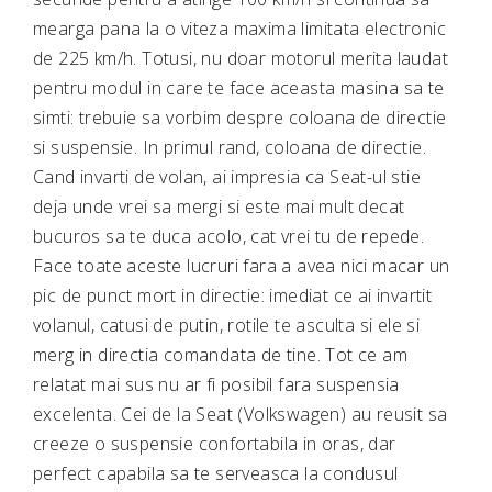
mearga pana la o viteza maxima limitata electronic
de 225 km/h. Totusi, nu doar motorul merita laudat
pentru modul in care te face aceasta masina sa te
simti: trebuie sa vorbim despre coloana de directie
si suspensie. In primul rand, coloana de directie.
Cand invarti de volan, ai impresia ca Seat-ul stie
deja unde vrei sa mergi si este mai mult decat
bucuros sa te duca acolo, cat vrei tu de repede.
Face toate aceste lucruri fara a avea nici macar un
pic de punct mort in directie: imediat ce ai invartit
volanul, catusi de putin, rotile te asculta si ele si
merg in directia comandata de tine. Tot ce am
relatat mai sus nu ar fi posibil fara suspensia
excelenta. Cei de la Seat (Volkswagen) au reusit sa
creeze o suspensie confortabila in oras, dar
perfect capabila sa te serveasca la condusul