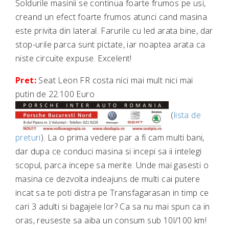
Soldurile masinii se continua foarte frumos pe usi,
creand un efect foarte frumos atunci cand masina
este privita din lateral. Farurile cu led arata bine, dar
stop-urile parca sunt pictate, iar noaptea arata ca
niste circuite expuse. Excelent!
Pret:
Seat Leon FR costa nici mai mult nici mai
putin de 22.100 Euro
(
lista de
preturi
). La o prima vedere par a fi cam multi bani,
dar dupa ce conduci masina si incepi sa ii intelegi
scopul, parca incepe sa merite. Unde mai gasesti o
masina ce dezvolta indeajuns de multi cai putere
incat sa te poti distra pe Transfagarasan in timp ce
cari 3 adulti si bagajele lor? Ca sa nu mai spun ca in
oras, reuseste sa aiba un consum sub 10l/100 km!