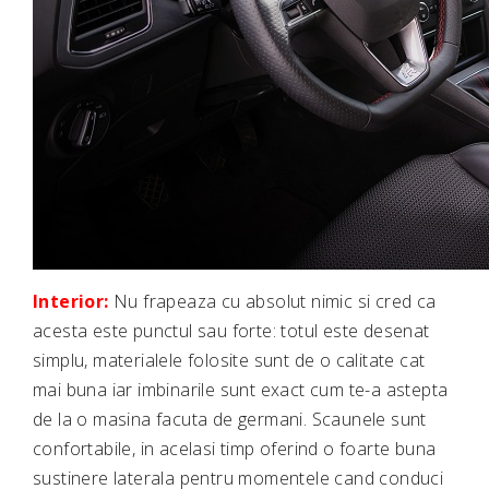
Interior:
Nu frapeaza cu absolut nimic si cred ca
acesta este punctul sau forte: totul este desenat
simplu, materialele folosite sunt de o calitate cat
mai buna iar imbinarile sunt exact cum te-a astepta
de la o masina facuta de germani. Scaunele sunt
confortabile, in acelasi timp oferind o foarte buna
sustinere laterala pentru momentele cand conduci