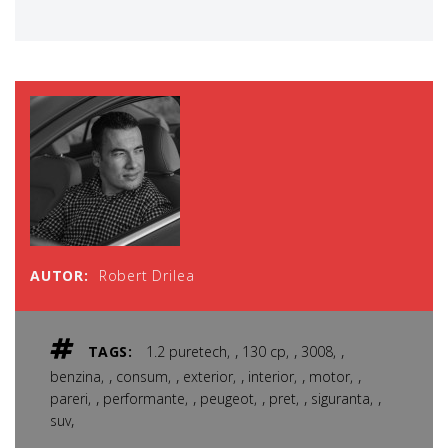
AUTOR:
Robert Drilea
,
,
,
TAGS:
1.2 puretech
130 cp
3008
,
,
,
,
,
benzina
consum
exterior
interior
motor
,
,
,
,
,
pareri
performante
peugeot
pret
siguranta
,
suv