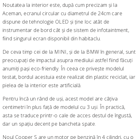
Noutatea la interior este, după cum precizam și la
Aceman, ecranul circular cu diametrul de 24cm care
dispune de tehnologie OLED și ține loc atât de
instrumentar de bord cât și de sistem de infotaintment,
fiind singurul ecran disponibil din habitaclu.
De ceva timp cei de la MINI, și de la BMW în general, sunt
preocupați de impactul asupra mediului astfel fiind făcuți
anumiți pași eco-friendly. În ceea ce privește modelul
testat, bordul acestuia este realizat din plastic reciclat, iar
pielea de la interior este artificială.
Pentru încă un rând de uși, acest model are câțiva
centimetri în plus față de modelul cu 3 uși. În practică,
asta se traduce printr-o cale de acces destul de îngustă,
dar un spațiu decent pe bancheta spate.
Noul Cooper S are un motor pe benzină în 4 cilindri, cu o