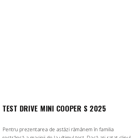
TEST DRIVE MINI COOPER S 2025
Pentru prezentarea de astăzi rămânem în familia
restrânsă a mașinii de la ultimul test. Dacă ați ratat clipul