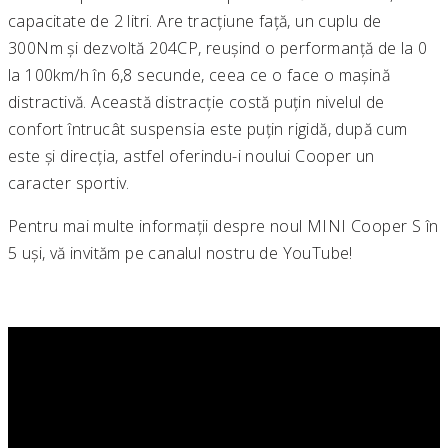
capacitate de 2 litri. Are tracțiune față, un cuplu de
300Nm și dezvoltă 204CP, reușind o performanță de la 0
la 100km/h în 6,8 secunde, ceea ce o face o mașină
distractivă. Această distracție costă puțin nivelul de
confort întrucât suspensia este puțin rigidă, după cum
este și direcția, astfel oferindu-i noului Cooper un
caracter sportiv.
Pentru mai multe informații despre noul MINI Cooper S în
5 uși, vă invităm pe canalul nostru de YouTube!