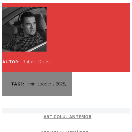
AUTOR:
Robert Drilea
,
TAGS:
mini cooper s 2025
ARTICOLUL ANTERIOR