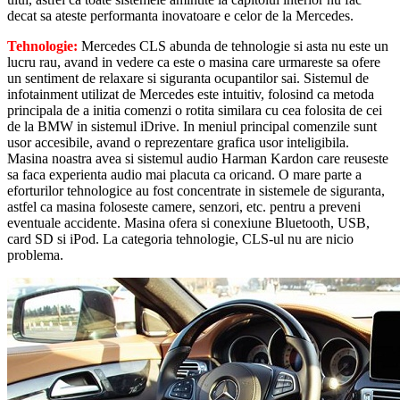
decat sa ateste performanta inovatoare e celor de la Mercedes.
Tehnologie:
Mercedes CLS abunda de tehnologie si asta nu este un
lucru rau, avand in vedere ca este o masina care urmareste sa ofere
un sentiment de relaxare si siguranta ocupantilor sai. Sistemul de
infotainment utilizat de Mercedes este intuitiv, folosind ca metoda
principala de a initia comenzi o rotita similara cu cea folosita de cei
de la BMW in sistemul iDrive. In meniul principal comenzile sunt
usor accesibile, avand o reprezentare grafica usor inteligibila.
Masina noastra avea si sistemul audio Harman Kardon care reuseste
sa faca experienta audio mai placuta ca oricand. O mare parte a
eforturilor tehnologice au fost concentrate in sistemele de siguranta,
astfel ca masina foloseste camere, senzori, etc. pentru a preveni
eventuale accidente. Masina ofera si conexiune Bluetooth, USB,
card SD si iPod. La categoria tehnologie, CLS-ul nu are nicio
problema.