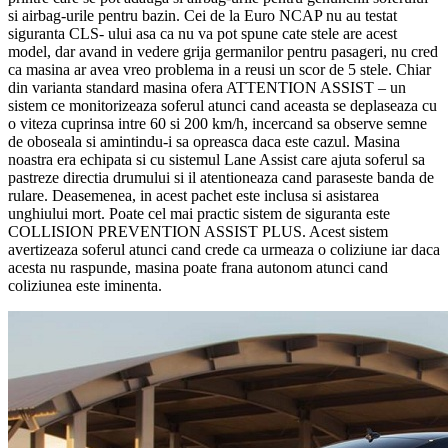
si airbag-urile pentru bazin. Cei de la Euro NCAP nu au testat
siguranta CLS- ului asa ca nu va pot spune cate stele are acest
model, dar avand in vedere grija germanilor pentru pasageri, nu cred
ca masina ar avea vreo problema in a reusi un scor de 5 stele. Chiar
din varianta standard masina ofera ATTENTION ASSIST – un
sistem ce monitorizeaza soferul atunci cand aceasta se deplaseaza cu
o viteza cuprinsa intre 60 si 200 km/h, incercand sa observe semne
de oboseala si amintindu-i sa opreasca daca este cazul. Masina
noastra era echipata si cu sistemul Lane Assist care ajuta soferul sa
pastreze directia drumului si il atentioneaza cand paraseste banda de
rulare. Deasemenea, in acest pachet este inclusa si asistarea
unghiului mort. Poate cel mai practic sistem de siguranta este
COLLISION PREVENTION ASSIST PLUS. Acest sistem
avertizeaza soferul atunci cand crede ca urmeaza o coliziune iar daca
acesta nu raspunde, masina poate frana autonom atunci cand
coliziunea este iminenta.