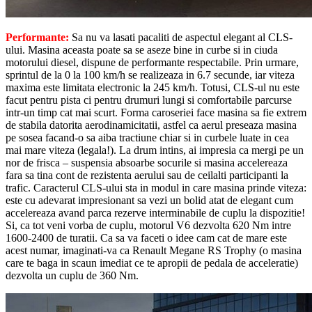
Performante:
Sa nu va lasati pacaliti de aspectul elegant al CLS-
ului. Masina aceasta poate sa se aseze bine in curbe si in ciuda
motorului diesel, dispune de performante respectabile. Prin urmare,
sprintul de la 0 la 100 km/h se realizeaza in 6.7 secunde, iar viteza
maxima este limitata electronic la 245 km/h. Totusi, CLS-ul nu este
facut pentru pista ci pentru drumuri lungi si comfortabile parcurse
intr-un timp cat mai scurt. Forma caroseriei face masina sa fie extrem
de stabila datorita aerodinamicitatii, astfel ca aerul preseaza masina
pe sosea facand-o sa aiba tractiune chiar si in curbele luate in cea
mai mare viteza (legala!). La drum intins, ai impresia ca mergi pe un
nor de frisca – suspensia absoarbe socurile si masina accelereaza
fara sa tina cont de rezistenta aerului sau de ceilalti participanti la
trafic. Caracterul CLS-ului sta in modul in care masina prinde viteza:
este cu adevarat impresionant sa vezi un bolid atat de elegant cum
accelereaza avand parca rezerve interminabile de cuplu la dispozitie!
Si, ca tot veni vorba de cuplu, motorul V6 dezvolta 620 Nm intre
1600-2400 de turatii. Ca sa va faceti o idee cam cat de mare este
acest numar, imaginati-va ca Renault Megane RS Trophy (o masina
care te baga in scaun imediat ce te apropii de pedala de acceleratie)
dezvolta un cuplu de 360 Nm.