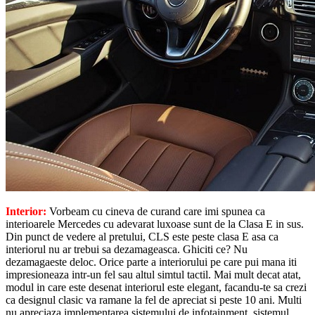
Interior:
Vorbeam cu cineva de curand care imi spunea ca
interioarele Mercedes cu adevarat luxoase sunt de la Clasa E in sus.
Din punct de vedere al pretului, CLS este peste clasa E asa ca
interiorul nu ar trebui sa dezamageasca. Ghiciti ce? Nu
dezamagaeste deloc. Orice parte a interiorului pe care pui mana iti
impresioneaza intr-un fel sau altul simtul tactil. Mai mult decat atat,
modul in care este desenat interiorul este elegant, facandu-te sa crezi
ca designul clasic va ramane la fel de apreciat si peste 10 ani. Multi
nu apreciaza implementarea sistemului de infotainment, sistemul