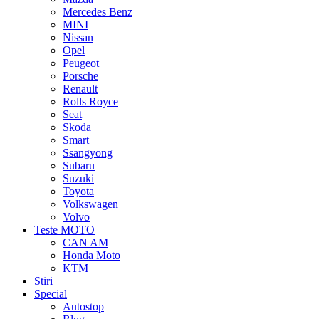
Mercedes Benz
MINI
Nissan
Opel
Peugeot
Porsche
Renault
Rolls Royce
Seat
Skoda
Smart
Ssangyong
Subaru
Suzuki
Toyota
Volkswagen
Volvo
Teste MOTO
CAN AM
Honda Moto
KTM
Stiri
Special
Autostop