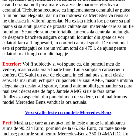
avand o rama mult prea mare vis-a-vis de marimea efectiva a
ecranului. Trebuie sa recunosc ca implementarea ecranului ar putea
fi un pic mai eleganta, dar nu ma indoiesc ca Mercedes va reusi sa
ne uimeasca in viitorul apropiat. Nu exista niciun loc pe care sa pui
mana si sa simti plastic de proasta calitate sau materiale care sa nu fie
premium. Scaunele sunt confortabile iar consola centrala prelungita
ce desparte bancheta asigura ocupantii locurilor din spate ca vor
calatori fara a fi inghesuiti, in confort cat mai sporit. De mentionat
este si portbagajul ce are un volum total de 475 l, de ajuns pentru
calatorii mai lungi cu multe bagaje.
Exterior:
Voi fi subiectiv si voi spune ca, din punctul meu de
vedere, masina asta arata foarte bine. Linia simpla a caroseriei ii
confera CLS-ului un aer de eleganta in cel mai pus si mai clasic
sens. Ba mai mult, echipata cu pachetul vizual AMG, masina imbina
eleganta cu design-ul sportiv, facand automobilul germanilor sa para
mai zvelt decat este de fapt. Jantele AMG si usile fara rame
finalizeaza aspectul, din punctul meu de vedere, celui mai frumos
model Mercedes-Benz vandut la ora actuala.
Vezi si alte teste cu modele Mercedes-Benz
Pret:
Masina pe care am avut-o noi in teste ajunge la uimitoarea
suma de 90.234 Euro, pornind de la 65.292 Euro, cu toate taxele
incluse; preturile sunt pentru Mercedes-Benz 350 D 4MATIC. Un