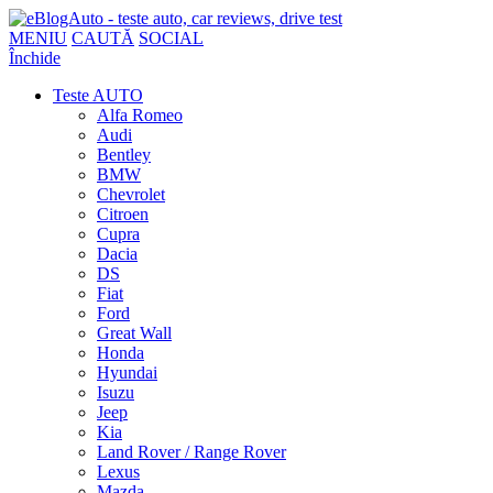
MENIU
CAUTĂ
SOCIAL
Închide
Teste AUTO
Alfa Romeo
Audi
Bentley
BMW
Chevrolet
Citroen
Cupra
Dacia
DS
Fiat
Ford
Great Wall
Honda
Hyundai
Isuzu
Jeep
Kia
Land Rover / Range Rover
Lexus
Mazda