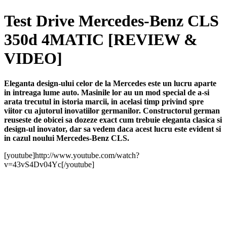
Test Drive Mercedes-Benz CLS
350d 4MATIC [REVIEW &
VIDEO]
Eleganta design-ului celor de la Mercedes este un lucru aparte
in intreaga lume auto. Masinile lor au un mod special de a-si
arata trecutul in istoria marcii, in acelasi timp privind spre
viitor cu ajutorul inovatiilor germanilor. Constructorul german
reuseste de obicei sa dozeze exact cum trebuie eleganta clasica si
design-ul inovator, dar sa vedem daca acest lucru este evident si
in cazul noului Mercedes-Benz CLS.
[youtube]http://www.youtube.com/watch?
v=43vS4Dv04Yc[/youtube]