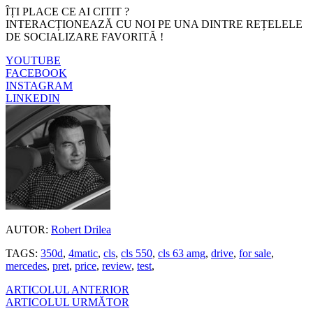
ÎȚI PLACE CE AI CITIT ?
INTERACȚIONEAZĂ CU NOI PE UNA DINTRE REȚELELE
DE SOCIALIZARE FAVORITĂ !
YOUTUBE
FACEBOOK
INSTAGRAM
LINKEDIN
AUTOR:
Robert Drilea
TAGS:
350d
,
4matic
,
cls
,
cls 550
,
cls 63 amg
,
drive
,
for sale
,
mercedes
,
pret
,
price
,
review
,
test
,
ARTICOLUL ANTERIOR
ARTICOLUL URMĂTOR