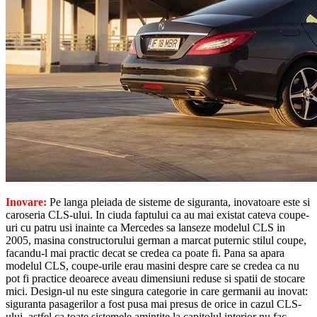
Inovare:
Pe langa pleiada de sisteme de siguranta, inovatoare este si
caroseria CLS-ului. In ciuda faptului ca au mai existat cateva coupe-
uri cu patru usi inainte ca Mercedes sa lanseze modelul CLS in
2005, masina constructorului german a marcat puternic stilul coupe,
facandu-l mai practic decat se credea ca poate fi. Pana sa apara
modelul CLS, coupe-urile erau masini despre care se credea ca nu
pot fi practice deoarece aveau dimensiuni reduse si spatii de stocare
mici. Design-ul nu este singura categorie in care germanii au inovat:
siguranta pasagerilor a fost pusa mai presus de orice in cazul CLS-
ului, astfel ca toate sistemele amintite la capitolul interior nu fac