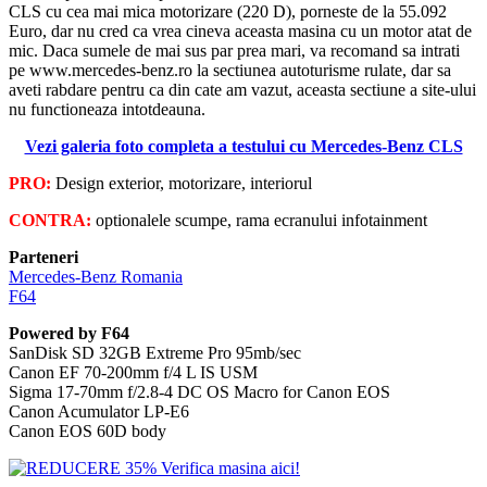
CLS cu cea mai mica motorizare (220 D), porneste de la 55.092
Euro, dar nu cred ca vrea cineva aceasta masina cu un motor atat de
mic. Daca sumele de mai sus par prea mari, va recomand sa intrati
pe www.mercedes-benz.ro la sectiunea autoturisme rulate, dar sa
aveti rabdare pentru ca din cate am vazut, aceasta sectiune a site-ului
nu functioneaza intotdeauna.
Vezi galeria foto completa a testului cu Mercedes-Benz CLS
PRO:
Design exterior, motorizare, interiorul
CONTRA:
optionalele scumpe, rama ecranului infotainment
Parteneri
Mercedes-Benz Romania
F64
Powered by F64
SanDisk SD 32GB Extreme Pro 95mb/sec
Canon EF 70-200mm f/4 L IS USM
Sigma 17-70mm f/2.8-4 DC OS Macro for Canon EOS
Canon Acumulator LP-E6
Canon EOS 60D body