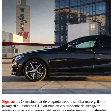
Siguranta:
O masina atat de eleganta trebuie sa aiba mare grija de
pasagerii ei, astfel ca CLS-ul vine cu o sumedenie de airbag-uri
printre care se pot adauga si airbag-urile pentru genunchii soferului